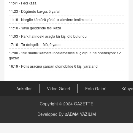
Gerçek Ne, Algı Ne? "Beraber Yürüyoruz"
11:41 -
Feci kaza
Cümlesinin Peşinden
11:23 -
Düğünde kavga: 5 yaralı
19.07.2025 12:45
11:18 -
Nargile kömürü yüklü tır alevlere teslim oldu
GÖNÜL MENEKŞE
11:10 -
Yaya geçidinde feci kaza
Şifacının Yolu
11:03 -
Park halindeki araçta bir kişi ölü bulundu
04.11.2025 12:56
17:16 -
Tır dehşeti: 1 ölü, 9 yaralı
17:00 -
198 saatlik kamera incelemesiyle suç örgütüne operasyon: 12
AV. RÜMEYSA ÖZKALE
gözaltı
Kira Uyuşmazlıklarında Dava Açmadan Önce
Arabulucuya Başvuru Şartı
16:19 -
Polis aracına çarpan otomobilde 6 kişi yaralandı
23.09.2023 16:30
CAN UĞURATEŞ
Anketler
Video Galeri
Foto Galeri
Küny
Değişen yapısıyla Suriye
16.12.2024 14:16
Copyright © 2024
GAZETTE
GÜNLÜK BURÇ YORUMU
Developed By
2ADAM YAZILIM
Günlük Burç Yorumu | 22 Kasım 2024: Koç,
Boğa, İkizler ve Daha Fazlası!
20.11.2024 17:44