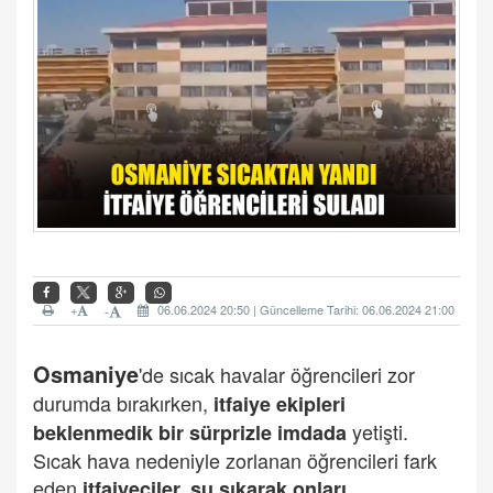
+
06.06.2024 20:50 | Güncelleme Tarihi: 06.06.2024 21:00
-
Osmaniye
'de sıcak havalar öğrencileri zor
durumda bırakırken,
itfaiye ekipleri
yetişti.
beklenmedik bir sürprizle imdada
Sıcak hava nedeniyle zorlanan öğrencileri fark
eden
itfaiyeciler, su sıkarak onları