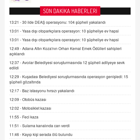
AV. DOĞAN CAN DOĞAN
SON DAKİKA HABERLERİ
Kişisel verilerin korunması ve dijital hukukun
gelişimi
13:21 -
30 ilde DEAŞ operasyonu: 104 şüpheli yakalandı
15.09.2025 16:17
13:01 -
Yasa dışı otoparkçılara operasyon: 10 şüpheliye ev hapsi
13:01 -
Yasa dışı otoparkçılara operasyon: 10 şüpheliye ev hapsi
SEHER EREK
Kış Ayları Geldi, Hangi Önlemler Alınmalı?
12:49 -
Adana Altın Koza'nın Orhan Kemal Emek Ödülleri sahipleri
açıklandı
9.12.2025 10:11
12:37 -
Avcılar Belediyesi soruşturmasında 12 şüpheli adliyeye sevk
edildi
İNCİ GÜL AKÖL
12:29 -
Kuşadası Belediyesi soruşturmasında operasyon genişledi: 15
Trump Keşke Adana'yı da Ziyaret Etse...
şüpheli gözaltında
06.07.2026 13:00
12:17 -
Baz istasyonu hırsızı yakalandı
12:09 -
Otobüs kazası
ADEM AKÖL
12:02 -
Motosiklet kazası
Esed Destekçilerinin Yüzüne Vurulan Şamar:
Sednaya
11:55 -
Feci kaza
11.12.2024 12:30
11:51 -
Sulama kanalında can verdi
DR. EKREM ASLAN
11:46 -
Kayıp kişi serada ölü bulundu