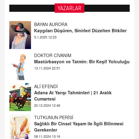
YAZARLAR
DOKTOR CİVANIM
Mastürbasyon ve Tatmin: Bir Keşif Yolculuğu
13.11.2024 22:51
ALİ EFENDİ
Adana At Yarışı Tahminleri | 21 Aralık
Cumartesi
20.12.2024 12:46
TUTKUNUN PERİSİ
Sağlıklı Bir Cinsel Yaşam ile İlgili Bilinmesi
Gerekenler
08.11.2024 13:16
FARUK ÖNALAN
Tezkere Onaylanmasaydı…
2 Kasım 2021 Salı 00:11