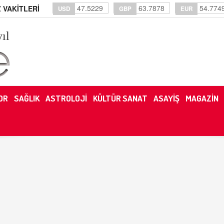
47.5229
63.7878
54.774
 VAKİTLERİ
USD
GBP
EUR
yıl
OR
SAĞLIK
ASTROLOJİ
KÜLTÜR SANAT
ASAYİŞ
MAGAZİN