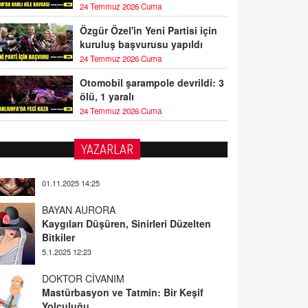
24 Temmuz 2026 Cuma
Özgür Özel'in Yeni Partisi için
kuruluş başvurusu yapıldı
24 Temmuz 2026 Cuma
Otomobil şarampole devrildi: 3
ölü, 1 yaralı
24 Temmuz 2026 Cuma
YAZARLAR
BAYAN AURORA
Kaygıları Düşüren, Sinirleri Düzelten
Bitkiler
5.1.2025 12:23
DOKTOR CİVANIM
Mastürbasyon ve Tatmin: Bir Keşif
Yolculuğu
13.11.2024 22:51