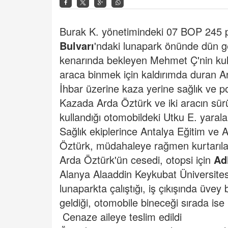
Burak K. yönetimindeki 07 BOP 245 pl
Bulvarı
'ndaki lunapark önünde dün g
kenarında bekleyen Mehmet Ç'nin kull
araca binmek için kaldırımda duran Ar
İhbar üzerine kaza yerine sağlık ve pol
Kazada Arda Öztürk ve iki aracın sürü
kullandığı otomobildeki Utku E. yarala
Sağlık ekiplerince Antalya Eğitim ve A
Öztürk, müdahaleye rağmen kurtarıl
Arda Öztürk'ün cesedi, otopsi için
Ad
Alanya Alaaddin Keykubat Üniversitesi
lunaparkta çalıştığı, iş çıkışında üv
geldiği, otomobile bineceği sırada ise
Cenaze aileye teslim edildi