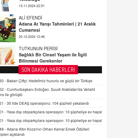
ALİ EFENDİ
Adana At Yarışı Tahminleri | 21 Aralık
Cumartesi
20.12.2024 12:46
TUTKUNUN PERİSİ
Sağlıklı Bir Cinsel Yaşam ile İlgili
Bilinmesi Gerekenler
08.11.2024 13:16
FARUK ÖNALAN
SON DAKİKA HABERLERİ
Tezkere Onaylanmasaydı…
30 -
Bakan Çiftçi: Hedefimiz huzurlu ve güçlü bir Türkiye
2 Kasım 2021 Salı 00:11
52 -
Cumhurbaşkanı Erdoğan, Suudi Arabistan'da Veliaht
ns ile görüştü
AV. DOĞAN CAN DOĞAN
21 -
30 ilde DEAŞ operasyonu: 104 şüpheli yakalandı
Kişisel verilerin korunması ve dijital
hukukun gelişimi
01 -
Yasa dışı otoparkçılara operasyon: 10 şüpheliye ev hapsi
15.09.2025 16:17
01 -
Yasa dışı otoparkçılara operasyon: 10 şüpheliye ev hapsi
49 -
Adana Altın Koza'nın Orhan Kemal Emek Ödülleri
SEHER EREK
ipleri açıklandı
Kış Ayları Geldi, Hangi Önlemler