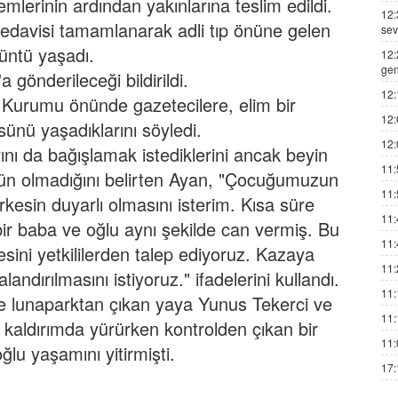
emlerinin ardından yakınlarına teslim edildi.
12:
tedavisi tamamlanarak adli tıp önüne gelen
sev
üntü yaşadı.
12:
gen
gönderileceği bildirildi.
12:
p Kurumu önünde gazetecilere, elim bir
12:
nü yaşadıklarını söyledi.
12:
nı da bağışlamak istediklerini ancak beyin
11:
ün olmadığını belirten Ayan, "Çocuğumuzun
11:
kesin duyarlı olmasını isterim. Kısa süre
11:
bir baba ve oğlu aynı şekilde can vermiş. Bu
11:
esini yetkililerden talep ediyoruz. Kazaya
11:
andırılmasını istiyoruz." ifadelerini kullandı.
11:
 lunaparktan çıkan yaya Yunus Tekerci ve
11:
 kaldırımda yürürken kontrolden çıkan bir
11:
lu yaşamını yitirmişti.
17: