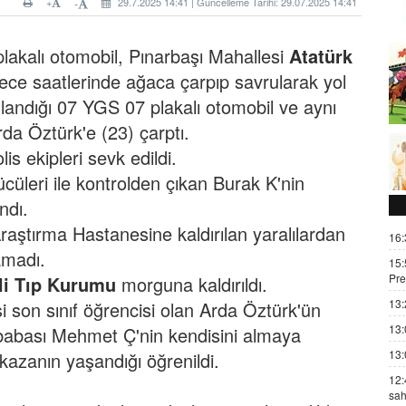
+
29.7.2025 14:41 | Güncelleme Tarihi: 29.07.2025 14:41
-
akalı otomobil, Pınarbaşı Mahallesi
Atatürk
ece saatlerinde ağaca çarpıp savrularak yol
andığı 07 YGS 07 plakalı otomobil ve aynı
da Öztürk'e (23) çarptı.
is ekipleri sevk edildi.
cüleri ile kontrolden çıkan Burak K'nin
ndı.
raştırma Hastanesine kaldırılan yaralılardan
16:
amadı.
15:
Pre
li Tıp Kurumu
morguna kaldırıldı.
13:
 son sınıf öğrencisi olan Arda Öztürk'ün
13:
ey babası Mehmet Ç'nin kendisini almaya
13:
 kazanın yaşandığı öğrenildi.
12:
sah