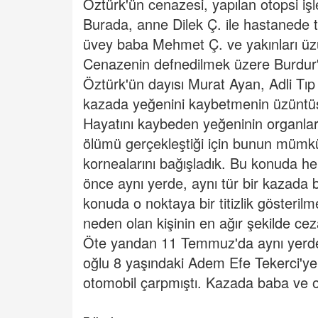
Öztürk'ün cenazesi, yapılan otopsi işl
Burada, anne Dilek Ç. ile hastanede 
üvey baba Mehmet Ç. ve yakınları üz
Cenazenin defnedilmek üzere Burdur'a 
Öztürk'ün dayısı Murat Ayan, Adli Tı
kazada yeğenini kaybetmenin üzüntüsü
Hayatını kaybeden yeğeninin organları
ölümü gerçekleştiği için bunun mümk
kornealarını bağışladık. Bu konuda her
önce aynı yerde, aynı tür bir kazada 
konuda o noktaya bir titizlik gösterilm
neden olan kişinin en ağır şekilde cezal
Öte yandan 11 Temmuz'da aynı yerde
oğlu 8 yaşındaki Adem Efe Tekerci'ye
otomobil çarpmıştı. Kazada baba ve oğ