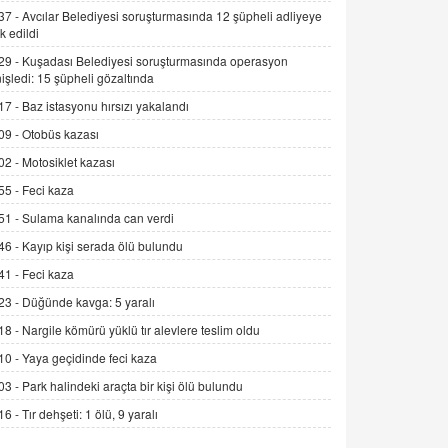
Alınmalı?
37 -
Avcılar Belediyesi soruşturmasında 12 şüpheli adliyeye
k edildi
9.12.2025 10:11
29 -
Kuşadası Belediyesi soruşturmasında operasyon
İNCİ GÜL AKÖL
işledi: 15 şüpheli gözaltında
Trump Keşke Adana'yı da Ziyaret Etse...
17 -
Baz istasyonu hırsızı yakalandı
06.07.2026 13:00
09 -
Otobüs kazası
02 -
Motosiklet kazası
ADEM AKÖL
55 -
Feci kaza
Esed Destekçilerinin Yüzüne Vurulan
Şamar: Sednaya
51 -
Sulama kanalında can verdi
11.12.2024 12:30
46 -
Kayıp kişi serada ölü bulundu
DR. EKREM ASLAN
41 -
Feci kaza
Gerçek Ne, Algı Ne? "Beraber
23 -
Düğünde kavga: 5 yaralı
Yürüyoruz" Cümlesinin Peşinden
18 -
Nargile kömürü yüklü tır alevlere teslim oldu
19.07.2025 12:45
10 -
Yaya geçidinde feci kaza
GÖNÜL MENEKŞE
03 -
Park halindeki araçta bir kişi ölü bulundu
Şifacının Yolu
16 -
Tır dehşeti: 1 ölü, 9 yaralı
04.11.2025 12:56