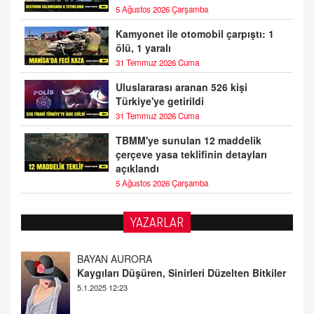
5 Ağustos 2026 Çarşamba
Kamyonet ile otomobil çarpıştı: 1
ölü, 1 yaralı
31 Temmuz 2026 Cuma
Uluslararası aranan 526 kişi
Türkiye'ye getirildi
31 Temmuz 2026 Cuma
TBMM'ye sunulan 12 maddelik
çerçeve yasa teklifinin detayları
açıklandı
5 Ağustos 2026 Çarşamba
YAZARLAR
DOKTOR CİVANIM
Mastürbasyon ve Tatmin: Bir Keşif Yolculuğu
13.11.2024 22:51