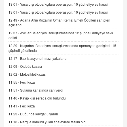
13:01 -
Yasa dışı otoparkçılara operasyon: 10 şüpheliye ev hapsi
9.12.2025 10:11
13:01 -
Yasa dışı otoparkçılara operasyon: 10 şüpheliye ev hapsi
12:49 -
Adana Altın Koza'nın Orhan Kemal Emek Ödülleri sahipleri
İNCİ GÜL AKÖL
açıklandı
Trump Keşke Adana'yı da Ziyaret Etse...
06.07.2026 13:00
12:37 -
Avcılar Belediyesi soruşturmasında 12 şüpheli adliyeye sevk
edildi
12:29 -
Kuşadası Belediyesi soruşturmasında operasyon genişledi: 15
ADEM AKÖL
şüpheli gözaltında
Esed Destekçilerinin Yüzüne Vurulan Şamar:
12:17 -
Baz istasyonu hırsızı yakalandı
Sednaya
12:09 -
Otobüs kazası
11.12.2024 12:30
12:02 -
Motosiklet kazası
DR. EKREM ASLAN
11:55 -
Feci kaza
Gerçek Ne, Algı Ne? "Beraber Yürüyoruz"
Cümlesinin Peşinden
11:51 -
Sulama kanalında can verdi
19.07.2025 12:45
11:46 -
Kayıp kişi serada ölü bulundu
GÖNÜL MENEKŞE
11:41 -
Feci kaza
Şifacının Yolu
11:23 -
Düğünde kavga: 5 yaralı
04.11.2025 12:56
11:18 -
Nargile kömürü yüklü tır alevlere teslim oldu