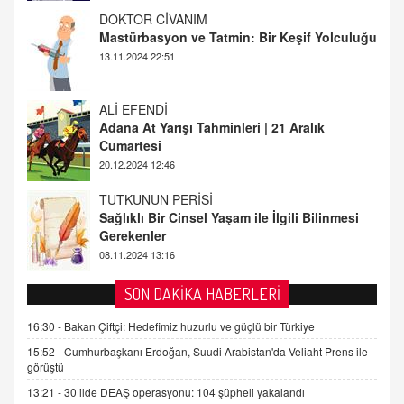
ALİ EFENDİ
Adana At Yarışı Tahminleri | 21 Aralık
Cumartesi
20.12.2024 12:46
TUTKUNUN PERİSİ
Sağlıklı Bir Cinsel Yaşam ile İlgili Bilinmesi
Gerekenler
08.11.2024 13:16
FARUK ÖNALAN
Tezkere Onaylanmasaydı…
2 Kasım 2021 Salı 00:11
AV. DOĞAN CAN DOĞAN
SON DAKİKA HABERLERİ
Kişisel verilerin korunması ve dijital hukukun
gelişimi
16:30 -
Bakan Çiftçi: Hedefimiz huzurlu ve güçlü bir Türkiye
15.09.2025 16:17
15:52 -
Cumhurbaşkanı Erdoğan, Suudi Arabistan'da Veliaht Prens ile
görüştü
SEHER EREK
13:21 -
30 ilde DEAŞ operasyonu: 104 şüpheli yakalandı
Kış Ayları Geldi, Hangi Önlemler Alınmalı?