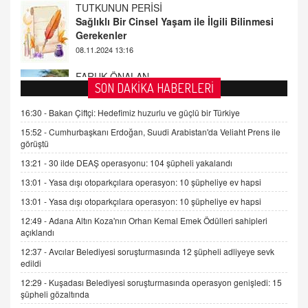
FARUK ÖNALAN
Tezkere Onaylanmasaydı…
2 Kasım 2021 Salı 00:11
AV. DOĞAN CAN DOĞAN
SON DAKİKA HABERLERİ
Kişisel verilerin korunması ve dijital hukukun
gelişimi
16:30 -
Bakan Çiftçi: Hedefimiz huzurlu ve güçlü bir Türkiye
15.09.2025 16:17
15:52 -
Cumhurbaşkanı Erdoğan, Suudi Arabistan'da Veliaht Prens ile
görüştü
SEHER EREK
13:21 -
30 ilde DEAŞ operasyonu: 104 şüpheli yakalandı
Kış Ayları Geldi, Hangi Önlemler Alınmalı?
13:01 -
Yasa dışı otoparkçılara operasyon: 10 şüpheliye ev hapsi
9.12.2025 10:11
13:01 -
Yasa dışı otoparkçılara operasyon: 10 şüpheliye ev hapsi
12:49 -
Adana Altın Koza'nın Orhan Kemal Emek Ödülleri sahipleri
İNCİ GÜL AKÖL
açıklandı
Trump Keşke Adana'yı da Ziyaret Etse...
06.07.2026 13:00
12:37 -
Avcılar Belediyesi soruşturmasında 12 şüpheli adliyeye sevk
edildi
12:29 -
Kuşadası Belediyesi soruşturmasında operasyon genişledi: 15
ADEM AKÖL
şüpheli gözaltında
Esed Destekçilerinin Yüzüne Vurulan Şamar: