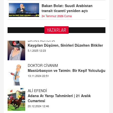
Bakan Bolat: Suudi Arabistan
transit ticareti yeniden açtı
24 Temmuz 2026 Cuma
YAZARLAR
DOKTOR CİVANIM
Mastürbasyon ve Tatmin: Bir Keşif Yolculuğu
13.11.2024 22:51
ALİ EFENDİ
Adana At Yarışı Tahminleri | 21 Aralık
Cumartesi
20.12.2024 12:46
TUTKUNUN PERİSİ
Sağlıklı Bir Cinsel Yaşam ile İlgili Bilinmesi
Gerekenler
08.11.2024 13:16