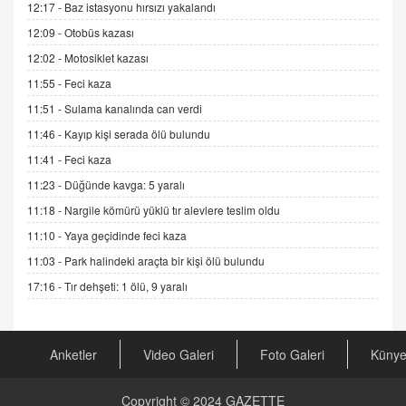
12:17 -
Baz istasyonu hırsızı yakalandı
Sednaya
12:09 -
Otobüs kazası
11.12.2024 12:30
12:02 -
Motosiklet kazası
DR. EKREM ASLAN
11:55 -
Feci kaza
Gerçek Ne, Algı Ne? "Beraber Yürüyoruz"
Cümlesinin Peşinden
11:51 -
Sulama kanalında can verdi
19.07.2025 12:45
11:46 -
Kayıp kişi serada ölü bulundu
GÖNÜL MENEKŞE
11:41 -
Feci kaza
Şifacının Yolu
11:23 -
Düğünde kavga: 5 yaralı
04.11.2025 12:56
11:18 -
Nargile kömürü yüklü tır alevlere teslim oldu
11:10 -
Yaya geçidinde feci kaza
AV. RÜMEYSA ÖZKALE
11:03 -
Park halindeki araçta bir kişi ölü bulundu
Kira Uyuşmazlıklarında Dava Açmadan Önce
Arabulucuya Başvuru Şartı
17:16 -
Tır dehşeti: 1 ölü, 9 yaralı
23.09.2023 16:30
CAN UĞURATEŞ
Anketler
Video Galeri
Foto Galeri
Küny
Değişen yapısıyla Suriye
16.12.2024 14:16
Copyright © 2024
GAZETTE