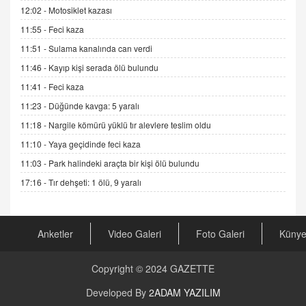
12:02 -
Motosiklet kazası
DR. EKREM ASLAN
11:55 -
Feci kaza
Gerçek Ne, Algı Ne? "Beraber Yürüyoruz"
Cümlesinin Peşinden
11:51 -
Sulama kanalında can verdi
19.07.2025 12:45
11:46 -
Kayıp kişi serada ölü bulundu
GÖNÜL MENEKŞE
11:41 -
Feci kaza
Şifacının Yolu
11:23 -
Düğünde kavga: 5 yaralı
04.11.2025 12:56
11:18 -
Nargile kömürü yüklü tır alevlere teslim oldu
11:10 -
Yaya geçidinde feci kaza
AV. RÜMEYSA ÖZKALE
11:03 -
Park halindeki araçta bir kişi ölü bulundu
Kira Uyuşmazlıklarında Dava Açmadan Önce
Arabulucuya Başvuru Şartı
17:16 -
Tır dehşeti: 1 ölü, 9 yaralı
23.09.2023 16:30
CAN UĞURATEŞ
Anketler
Video Galeri
Foto Galeri
Küny
Değişen yapısıyla Suriye
16.12.2024 14:16
Copyright © 2024
GAZETTE
GÜNLÜK BURÇ YORUMU
Developed By
2ADAM YAZILIM
Günlük Burç Yorumu | 22 Kasım 2024: Koç,