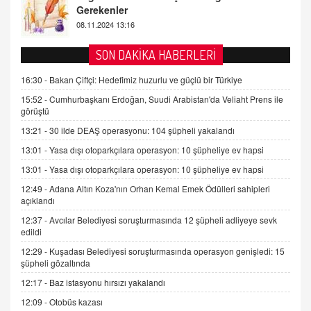
2 Kasım 2021 Salı 00:11
AV. DOĞAN CAN DOĞAN
SON DAKİKA HABERLERİ
Kişisel verilerin korunması ve dijital hukukun
gelişimi
16:30 -
Bakan Çiftçi: Hedefimiz huzurlu ve güçlü bir Türkiye
15.09.2025 16:17
15:52 -
Cumhurbaşkanı Erdoğan, Suudi Arabistan'da Veliaht Prens ile
görüştü
SEHER EREK
13:21 -
30 ilde DEAŞ operasyonu: 104 şüpheli yakalandı
Kış Ayları Geldi, Hangi Önlemler Alınmalı?
13:01 -
Yasa dışı otoparkçılara operasyon: 10 şüpheliye ev hapsi
9.12.2025 10:11
13:01 -
Yasa dışı otoparkçılara operasyon: 10 şüpheliye ev hapsi
12:49 -
Adana Altın Koza'nın Orhan Kemal Emek Ödülleri sahipleri
İNCİ GÜL AKÖL
açıklandı
Trump Keşke Adana'yı da Ziyaret Etse...
06.07.2026 13:00
12:37 -
Avcılar Belediyesi soruşturmasında 12 şüpheli adliyeye sevk
edildi
12:29 -
Kuşadası Belediyesi soruşturmasında operasyon genişledi: 15
ADEM AKÖL
şüpheli gözaltında
Esed Destekçilerinin Yüzüne Vurulan Şamar:
12:17 -
Baz istasyonu hırsızı yakalandı
Sednaya
12:09 -
Otobüs kazası
11.12.2024 12:30