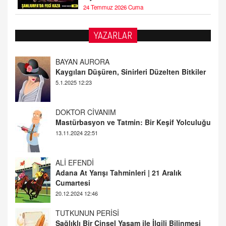
24 Temmuz 2026 Cuma
YAZARLAR
DOKTOR CİVANIM
Mastürbasyon ve Tatmin: Bir Keşif Yolculuğu
13.11.2024 22:51
ALİ EFENDİ
Adana At Yarışı Tahminleri | 21 Aralık
Cumartesi
20.12.2024 12:46
TUTKUNUN PERİSİ
Sağlıklı Bir Cinsel Yaşam ile İlgili Bilinmesi
Gerekenler
08.11.2024 13:16
FARUK ÖNALAN
Tezkere Onaylanmasaydı…