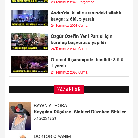
23 Temmuz 2026 Perşembe
Aydın'da iki aile arasındaki silahlı
kavga: 2 ölü, 5 yaralı
24 Temmuz 2026 Cuma
Özgür Özel'in Yeni Partisi için
kuruluş başvurusu yapıldı
24 Temmuz 2026 Cuma
Otomobil şarampole devrildi: 3 ölü,
1 yaralı
24 Temmuz 2026 Cuma
YAZARLAR
DOKTOR CİVANIM
Mastürbasyon ve Tatmin: Bir Keşif Yolculuğu
13.11.2024 22:51
ALİ EFENDİ