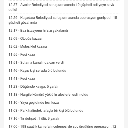
12:37 -
Avcılar Belediyesi soruşturmasında 12 şüpheli adliyeye sevk
edildi
İNCİ GÜL AKÖL
12:29 -
Kuşadası Belediyesi soruşturmasında operasyon genişledi: 15
Trump Keşke Adana'yı da Ziyaret Etse...
şüpheli gözaltında
06.07.2026 13:00
12:17 -
Baz istasyonu hırsızı yakalandı
12:09 -
Otobüs kazası
ADEM AKÖL
12:02 -
Motosiklet kazası
Esed Destekçilerinin Yüzüne Vurulan Şamar:
Sednaya
11:55 -
Feci kaza
11.12.2024 12:30
11:51 -
Sulama kanalında can verdi
DR. EKREM ASLAN
11:46 -
Kayıp kişi serada ölü bulundu
Gerçek Ne, Algı Ne? "Beraber Yürüyoruz"
11:41 -
Feci kaza
Cümlesinin Peşinden
11:23 -
Düğünde kavga: 5 yaralı
19.07.2025 12:45
11:18 -
Nargile kömürü yüklü tır alevlere teslim oldu
GÖNÜL MENEKŞE
11:10 -
Yaya geçidinde feci kaza
Şifacının Yolu
11:03 -
Park halindeki araçta bir kişi ölü bulundu
04.11.2025 12:56
17:16 -
Tır dehşeti: 1 ölü, 9 yaralı
17:00 -
198 saatlik kamera incelemesiyle suç örgütüne operasyon: 12
AV. RÜMEYSA ÖZKALE