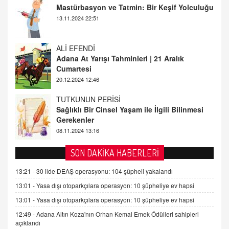
Adana At Yarışı Tahminleri | 21 Aralık
Cumartesi
20.12.2024 12:46
TUTKUNUN PERİSİ
Sağlıklı Bir Cinsel Yaşam ile İlgili Bilinmesi
Gerekenler
08.11.2024 13:16
FARUK ÖNALAN
Tezkere Onaylanmasaydı…
2 Kasım 2021 Salı 00:11
AV. DOĞAN CAN DOĞAN
SON DAKİKA HABERLERİ
Kişisel verilerin korunması ve dijital hukukun
gelişimi
13:21 -
30 ilde DEAŞ operasyonu: 104 şüpheli yakalandı
15.09.2025 16:17
13:01 -
Yasa dışı otoparkçılara operasyon: 10 şüpheliye ev hapsi
13:01 -
Yasa dışı otoparkçılara operasyon: 10 şüpheliye ev hapsi
SEHER EREK
Kış Ayları Geldi, Hangi Önlemler Alınmalı?
12:49 -
Adana Altın Koza'nın Orhan Kemal Emek Ödülleri sahipleri
açıklandı
9.12.2025 10:11