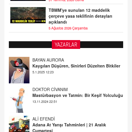
TBMM'ye sunulan 12 maddelik
çerçeve yasa teklifinin detayları
açıklandı
5 Ağustos 2026 Çarşamba
YAZARLAR
DOKTOR CİVANIM
Mastürbasyon ve Tatmin: Bir Keşif Yolculuğu
13.11.2024 22:51
ALİ EFENDİ
Adana At Yarışı Tahminleri | 21 Aralık
Cumartesi
20.12.2024 12:46
TUTKUNUN PERİSİ
Sağlıklı Bir Cinsel Yaşam ile İlgili Bilinmesi
Gerekenler