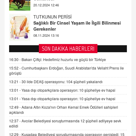
08.11.2024 13:16
FARUK ÖNALAN
Tezkere Onaylanmasaydı…
2 Kasım 2021 Salı 00:11
AV. DOĞAN CAN DOĞAN
SON DAKİKA HABERLERİ
Kişisel verilerin korunması ve dijital hukukun
gelişimi
16:30 -
Bakan Çiftçi: Hedefimiz huzurlu ve güçlü bir Türkiye
15.09.2025 16:17
15:52 -
Cumhurbaşkanı Erdoğan, Suudi Arabistan'da Veliaht Prens ile
görüştü
SEHER EREK
13:21 -
30 ilde DEAŞ operasyonu: 104 şüpheli yakalandı
Kış Ayları Geldi, Hangi Önlemler Alınmalı?
13:01 -
Yasa dışı otoparkçılara operasyon: 10 şüpheliye ev hapsi
9.12.2025 10:11
13:01 -
Yasa dışı otoparkçılara operasyon: 10 şüpheliye ev hapsi
12:49 -
Adana Altın Koza'nın Orhan Kemal Emek Ödülleri sahipleri
İNCİ GÜL AKÖL
açıklandı
Trump Keşke Adana'yı da Ziyaret Etse...
06.07.2026 13:00
12:37 -
Avcılar Belediyesi soruşturmasında 12 şüpheli adliyeye sevk
edildi
12:29 -
Kuşadası Belediyesi soruşturmasında operasyon genişledi: 15