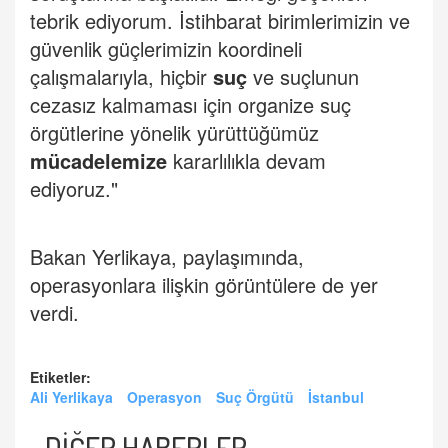
tebrik ediyorum. İstihbarat birimlerimizin ve
güvenlik güçlerimizin koordineli
çalışmalarıyla, hiçbir
suç
ve suçlunun
cezasız kalmaması için organize suç
örgütlerine yönelik yürüttüğümüz
mücadelemize
kararlılıkla devam
ediyoruz."
Bakan Yerlikaya, paylaşımında,
operasyonlara ilişkin görüntülere de yer
verdi.
Etiketler:
Ali Yerlikaya
Operasyon
Suç Örgütü
İstanbul
DİĞER HABERLER