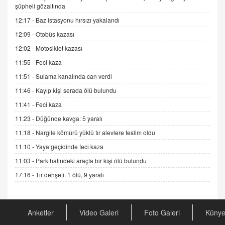
ADEM AKÖL
şüpheli gözaltında
Esed Destekçilerinin Yüzüne Vurulan Şamar:
12:17 -
Baz istasyonu hırsızı yakalandı
Sednaya
12:09 -
Otobüs kazası
11.12.2024 12:30
12:02 -
Motosiklet kazası
DR. EKREM ASLAN
11:55 -
Feci kaza
Gerçek Ne, Algı Ne? "Beraber Yürüyoruz"
Cümlesinin Peşinden
11:51 -
Sulama kanalında can verdi
19.07.2025 12:45
11:46 -
Kayıp kişi serada ölü bulundu
GÖNÜL MENEKŞE
11:41 -
Feci kaza
Şifacının Yolu
11:23 -
Düğünde kavga: 5 yaralı
04.11.2025 12:56
11:18 -
Nargile kömürü yüklü tır alevlere teslim oldu
11:10 -
Yaya geçidinde feci kaza
AV. RÜMEYSA ÖZKALE
11:03 -
Park halindeki araçta bir kişi ölü bulundu
Kira Uyuşmazlıklarında Dava Açmadan Önce
Arabulucuya Başvuru Şartı
17:16 -
Tır dehşeti: 1 ölü, 9 yaralı
23.09.2023 16:30
CAN UĞURATEŞ
Anketler
Video Galeri
Foto Galeri
Küny
Değişen yapısıyla Suriye
16.12.2024 14:16