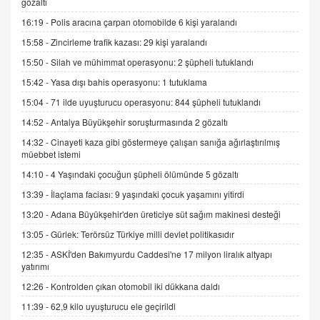
gözaltı
SEHER EREK
16:19 -
Polis aracına çarpan otomobilde 6 kişi yaralandı
Kış Ayları Geldi, Hangi Önlemler Alınmalı?
15:58 -
Zincirleme trafik kazası: 29 kişi yaralandı
9.12.2025 10:11
15:50 -
Silah ve mühimmat operasyonu: 2 şüpheli tutuklandı
15:42 -
Yasa dışı bahis operasyonu: 1 tutuklama
İNCİ GÜL AKÖL
Trump Keşke Adana'yı da Ziyaret Etse...
15:04 -
71 ilde uyuşturucu operasyonu: 844 şüpheli tutuklandı
06.07.2026 13:00
14:52 -
Antalya Büyükşehir soruşturmasında 2 gözaltı
14:32 -
Cinayeti kaza gibi göstermeye çalışan sanığa ağırlaştırılmış
müebbet istemi
ADEM AKÖL
Esed Destekçilerinin Yüzüne Vurulan Şamar:
14:10 -
4 Yaşındaki çocuğun şüpheli ölümünde 5 gözaltı
Sednaya
13:39 -
İlaçlama faciası: 9 yaşındaki çocuk yaşamını yitirdi
11.12.2024 12:30
13:20 -
Adana Büyükşehir'den üreticiye süt sağım makinesi desteği
DR. EKREM ASLAN
13:05 -
Gürlek: Terörsüz Türkiye milli devlet politikasıdır
Gerçek Ne, Algı Ne? "Beraber Yürüyoruz"
12:35 -
ASKİ'den Bakımyurdu Caddesi'ne 17 milyon liralık altyapı
Cümlesinin Peşinden
yatırımı
19.07.2025 12:45
12:26 -
Kontrolden çıkan otomobil iki dükkana daldı
GÖNÜL MENEKŞE
11:39 -
62,9 kilo uyuşturucu ele geçirildi
Şifacının Yolu