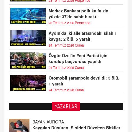
23 Temmuz 2026 Perşembe
Merkez Bankası politika faizini
yüzde 37'de sabit bıraktı
23 Temmuz 2026 Perşembe
Aydın'da iki aile arasındaki silahlı
kavga: 2 ölü, 5 yaralı
24 Temmuz 2026 Cuma
Özgür Özel'in Yeni Partisi için
kuruluş başvurusu yapıldı
24 Temmuz 2026 Cuma
Otomobil şarampole devrildi: 3 ölü,
1 yaralı
24 Temmuz 2026 Cuma
YAZARLAR
DOKTOR CİVANIM
Mastürbasyon ve Tatmin: Bir Keşif Yolculuğu