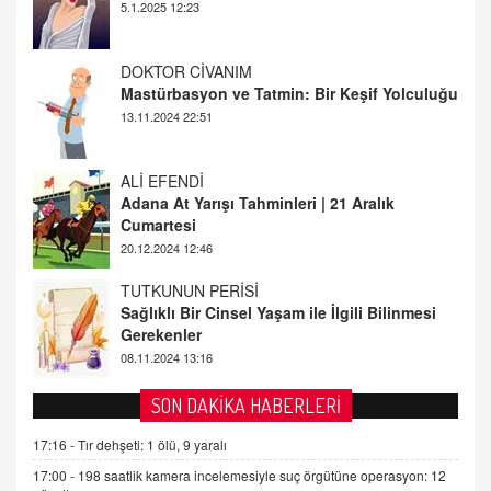
13.11.2024 22:51
ALİ EFENDİ
Adana At Yarışı Tahminleri | 21 Aralık
Cumartesi
20.12.2024 12:46
TUTKUNUN PERİSİ
Sağlıklı Bir Cinsel Yaşam ile İlgili Bilinmesi
Gerekenler
08.11.2024 13:16
FARUK ÖNALAN
Tezkere Onaylanmasaydı…
2 Kasım 2021 Salı 00:11
AV. DOĞAN CAN DOĞAN
SON DAKİKA HABERLERİ
Kişisel verilerin korunması ve dijital hukukun
gelişimi
17:16 -
Tır dehşeti: 1 ölü, 9 yaralı
15.09.2025 16:17
17:00 -
198 saatlik kamera incelemesiyle suç örgütüne operasyon: 12