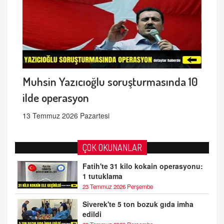
Muhsin Yazıcıoğlu soruşturmasında 10
ilde operasyon
13 Temmuz 2026 Pazartesi
ÇOK OKUNANLAR
Fatih'te 31 kilo kokain operasyonu:
1 tutuklama
23 Temmuz 2026 Perşembe
Siverek'te 5 ton bozuk gıda imha
edildi