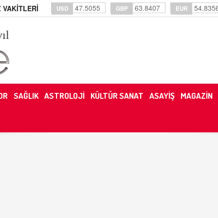
47.5055
63.8407
54.835
 VAKİTLERİ
USD
GBP
EUR
yıl
OR
SAĞLIK
ASTROLOJİ
KÜLTÜR SANAT
ASAYİŞ
MAGAZİN