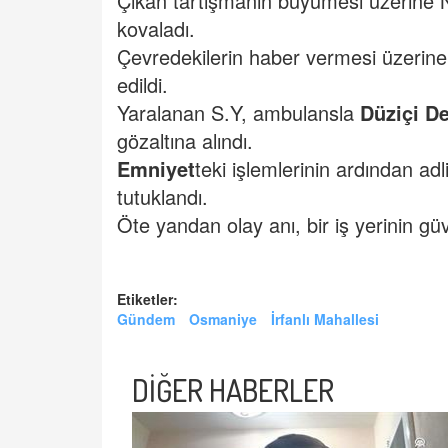
Çıkan tartışmanın büyümesi üzerine N.
kovaladı.
Çevredekilerin haber vermesi üzerine o
edildi.
Yaralanan S.Y, ambulansla
Düziçi D
gözaltına alındı.
Emniyet
teki işlemlerinin ardından ad
tutuklandı.
Öte yandan olay anı, bir iş yerinin gü
Etiketler:
Gündem
Osmaniye
İrfanlı Mahallesi
DİĞER HABERLER