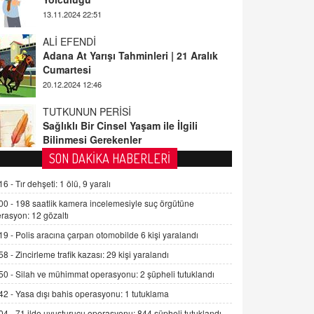
ALİ EFENDİ
Adana At Yarışı Tahminleri | 21 Aralık
Cumartesi
20.12.2024 12:46
TUTKUNUN PERİSİ
Sağlıklı Bir Cinsel Yaşam ile İlgili
Bilinmesi Gerekenler
08.11.2024 13:16
FARUK ÖNALAN
SON DAKİKA HABERLERİ
Tezkere Onaylanmasaydı…
16 -
Tır dehşeti: 1 ölü, 9 yaralı
2 Kasım 2021 Salı 00:11
00 -
198 saatlik kamera incelemesiyle suç örgütüne
rasyon: 12 gözaltı
AV. DOĞAN CAN DOĞAN
19 -
Polis aracına çarpan otomobilde 6 kişi yaralandı
Kişisel verilerin korunması ve dijital
hukukun gelişimi
58 -
Zincirleme trafik kazası: 29 kişi yaralandı
15.09.2025 16:17
50 -
Silah ve mühimmat operasyonu: 2 şüpheli tutuklandı
42 -
Yasa dışı bahis operasyonu: 1 tutuklama
SEHER EREK
Kış Ayları Geldi, Hangi Önlemler
04 -
71 ilde uyuşturucu operasyonu: 844 şüpheli tutuklandı