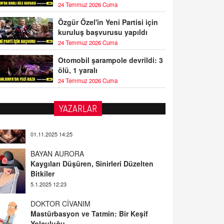
24 Temmuz 2026 Cuma
Özgür Özel'in Yeni Partisi için
kuruluş başvurusu yapıldı
24 Temmuz 2026 Cuma
Otomobil şarampole devrildi: 3
ölü, 1 yaralı
24 Temmuz 2026 Cuma
YAZARLAR
BAYAN AURORA
Kaygıları Düşüren, Sinirleri Düzelten
Bitkiler
5.1.2025 12:23
DOKTOR CİVANIM
Mastürbasyon ve Tatmin: Bir Keşif
Yolculuğu
13.11.2024 22:51