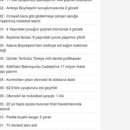
Alınmalı?
52 -
Antalya Büyükşehir soruşturmasında 2 gözaltı
9.12.2025 10:11
32 -
Cinayeti kaza gibi göstermeye çalışan sanığa
rlaştırılmış müebbet istemi
İNCİ GÜL AKÖL
Trump Keşke Adana'yı da Ziyaret Etse...
10 -
4 Yaşındaki çocuğun şüpheli ölümünde 5 gözaltı
06.07.2026 13:00
39 -
İlaçlama faciası: 9 yaşındaki çocuk yaşamını yitirdi
20 -
Adana Büyükşehir'den üreticiye süt sağım makinesi
ADEM AKÖL
teği
Esed Destekçilerinin Yüzüne Vurulan
05 -
Gürlek: Terörsüz Türkiye milli devlet politikasıdır
Şamar: Sednaya
35 -
ASKİ'den Bakımyurdu Caddesi'ne 17 milyon liralık
11.12.2024 12:30
yapı yatırımı
DR. EKREM ASLAN
26 -
Kontrolden çıkan otomobil iki dükkana daldı
Gerçek Ne, Algı Ne? "Beraber
39 -
62,9 kilo uyuşturucu ele geçirildi
Yürüyoruz" Cümlesinin Peşinden
29 -
Otomobil ile motosiklet çarpıştı: 1 ölü
19.07.2025 12:45
20 -
22 yıl hapis cezası bulunan firari havalimanında
GÖNÜL MENEKŞE
alandı
Şifacının Yolu
13 -
Parkta bıçaklı kavga: 2 yaralı
04.11.2025 12:56
01 -
Tır dorsesi alev aldı