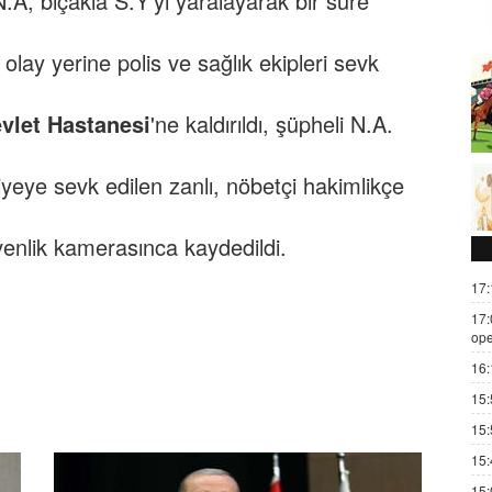
A, bıçakla S.Y'yi yaralayarak bir süre
lay yerine polis ve sağlık ekipleri sevk
evlet Hastanesi
'ne kaldırıldı, şüpheli N.A.
liyeye sevk edilen zanlı, nöbetçi hakimlikçe
venlik kamerasınca kaydedildi.
17:
17:
ope
16:
15:
15:
15:
15: