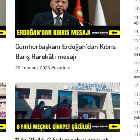
14:
14:
ağı
14:
13:
Cumhurbaşkanı Erdoğan'dan Kıbrıs
13:
des
Barış Harekâtı mesajı
13:
20 Temmuz 2026 Pazartesi
12:
alt
12:
11:
11:
11:
yak
11:
11:
11 ila 21 ıllık 6 faili meçhul cinayet