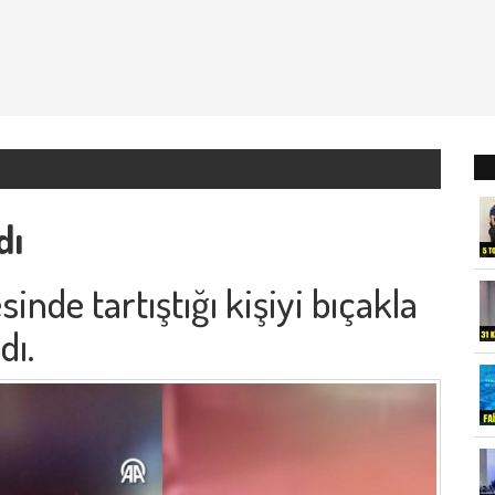
dı
inde tartıştığı kişiyi bıçakla
dı.