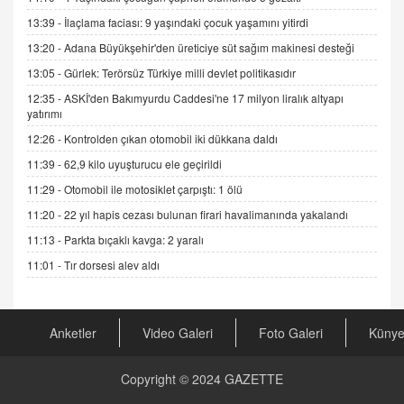
Sednaya
13:39 -
İlaçlama faciası: 9 yaşındaki çocuk yaşamını yitirdi
11.12.2024 12:30
13:20 -
Adana Büyükşehir'den üreticiye süt sağım makinesi desteği
DR. EKREM ASLAN
13:05 -
Gürlek: Terörsüz Türkiye milli devlet politikasıdır
Gerçek Ne, Algı Ne? "Beraber Yürüyoruz"
12:35 -
ASKİ'den Bakımyurdu Caddesi'ne 17 milyon liralık altyapı
Cümlesinin Peşinden
yatırımı
19.07.2025 12:45
12:26 -
Kontrolden çıkan otomobil iki dükkana daldı
GÖNÜL MENEKŞE
11:39 -
62,9 kilo uyuşturucu ele geçirildi
Şifacının Yolu
11:29 -
Otomobil ile motosiklet çarpıştı: 1 ölü
04.11.2025 12:56
11:20 -
22 yıl hapis cezası bulunan firari havalimanında yakalandı
11:13 -
Parkta bıçaklı kavga: 2 yaralı
AV. RÜMEYSA ÖZKALE
Kira Uyuşmazlıklarında Dava Açmadan Önce
11:01 -
Tır dorsesi alev aldı
Arabulucuya Başvuru Şartı
23.09.2023 16:30
Anketler
Video Galeri
Foto Galeri
Küny
CAN UĞURATEŞ
Değişen yapısıyla Suriye
16.12.2024 14:16
Copyright © 2024
GAZETTE