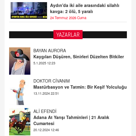
Aydın'da iki aile arasındaki silahlı
kavga: 2 ölü, 5 yaralı
24 Temmuz 2026 Cuma
YAZARLAR
DOKTOR CİVANIM
Mastürbasyon ve Tatmin: Bir Keşif Yolculuğu
13.11.2024 22:51
ALİ EFENDİ
Adana At Yarışı Tahminleri | 21 Aralık
Cumartesi
20.12.2024 12:46
TUTKUNUN PERİSİ
Sağlıklı Bir Cinsel Yaşam ile İlgili Bilinmesi
Gerekenler
08.11.2024 13:16