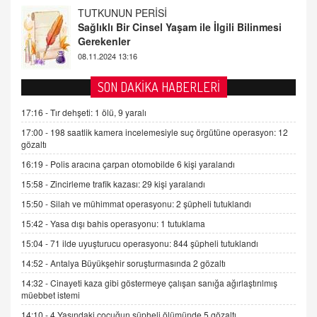
FARUK ÖNALAN
Tezkere Onaylanmasaydı…
2 Kasım 2021 Salı 00:11
AV. DOĞAN CAN DOĞAN
SON DAKİKA HABERLERİ
Kişisel verilerin korunması ve dijital hukukun
gelişimi
17:16 -
Tır dehşeti: 1 ölü, 9 yaralı
15.09.2025 16:17
17:00 -
198 saatlik kamera incelemesiyle suç örgütüne operasyon: 12
gözaltı
SEHER EREK
16:19 -
Polis aracına çarpan otomobilde 6 kişi yaralandı
Kış Ayları Geldi, Hangi Önlemler Alınmalı?
15:58 -
Zincirleme trafik kazası: 29 kişi yaralandı
9.12.2025 10:11
15:50 -
Silah ve mühimmat operasyonu: 2 şüpheli tutuklandı
15:42 -
Yasa dışı bahis operasyonu: 1 tutuklama
İNCİ GÜL AKÖL
Trump Keşke Adana'yı da Ziyaret Etse...
15:04 -
71 ilde uyuşturucu operasyonu: 844 şüpheli tutuklandı
06.07.2026 13:00
14:52 -
Antalya Büyükşehir soruşturmasında 2 gözaltı
14:32 -
Cinayeti kaza gibi göstermeye çalışan sanığa ağırlaştırılmış
müebbet istemi
ADEM AKÖL
Esed Destekçilerinin Yüzüne Vurulan Şamar:
14:10 -
4 Yaşındaki çocuğun şüpheli ölümünde 5 gözaltı