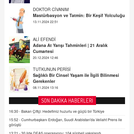
13.11.2024 22:51
ALİ EFENDİ
Adana At Yarışı Tahminleri | 21 Aralık
Cumartesi
20.12.2024 12:46
TUTKUNUN PERİSİ
Sağlıklı Bir Cinsel Yaşam ile İlgili Bilinmesi
Gerekenler
08.11.2024 13:16
FARUK ÖNALAN
Tezkere Onaylanmasaydı…
2 Kasım 2021 Salı 00:11
SON DAKİKA HABERLERİ
AV. DOĞAN CAN DOĞAN
16:30 -
Bakan Çiftçi: Hedefimiz huzurlu ve güçlü bir Türkiye
Kişisel verilerin korunması ve dijital hukukun
15:52 -
Cumhurbaşkanı Erdoğan, Suudi Arabistan'da Veliaht Prens ile
gelişimi
görüştü
15.09.2025 16:17
13:21 -
30 ilde DEAŞ operasyonu: 104 şüpheli yakalandı