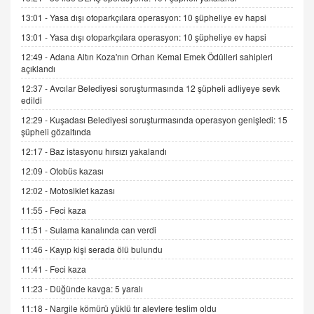
SEHER EREK
13:01 -
Yasa dışı otoparkçılara operasyon: 10 şüpheliye ev hapsi
Kış Ayları Geldi, Hangi Önlemler Alınmalı?
13:01 -
Yasa dışı otoparkçılara operasyon: 10 şüpheliye ev hapsi
9.12.2025 10:11
12:49 -
Adana Altın Koza'nın Orhan Kemal Emek Ödülleri sahipleri
açıklandı
İNCİ GÜL AKÖL
12:37 -
Avcılar Belediyesi soruşturmasında 12 şüpheli adliyeye sevk
Trump Keşke Adana'yı da Ziyaret Etse...
edildi
06.07.2026 13:00
12:29 -
Kuşadası Belediyesi soruşturmasında operasyon genişledi: 15
şüpheli gözaltında
12:17 -
Baz istasyonu hırsızı yakalandı
ADEM AKÖL
Esed Destekçilerinin Yüzüne Vurulan Şamar:
12:09 -
Otobüs kazası
Sednaya
12:02 -
Motosiklet kazası
11.12.2024 12:30
11:55 -
Feci kaza
DR. EKREM ASLAN
11:51 -
Sulama kanalında can verdi
Gerçek Ne, Algı Ne? "Beraber Yürüyoruz"
11:46 -
Kayıp kişi serada ölü bulundu
Cümlesinin Peşinden
19.07.2025 12:45
11:41 -
Feci kaza
11:23 -
Düğünde kavga: 5 yaralı
GÖNÜL MENEKŞE
Şifacının Yolu
11:18 -
Nargile kömürü yüklü tır alevlere teslim oldu