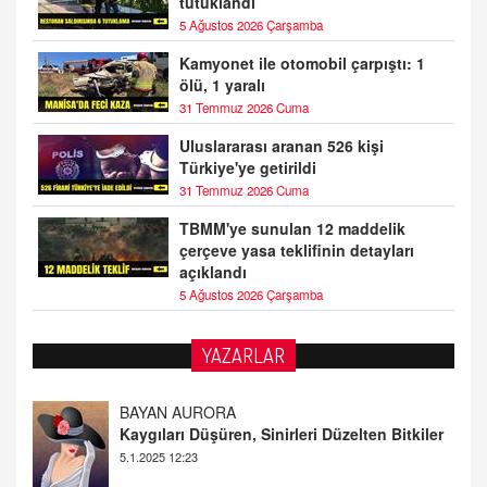
tutuklandı
5 Ağustos 2026 Çarşamba
Kamyonet ile otomobil çarpıştı: 1
ölü, 1 yaralı
31 Temmuz 2026 Cuma
Uluslararası aranan 526 kişi
Türkiye'ye getirildi
31 Temmuz 2026 Cuma
TBMM'ye sunulan 12 maddelik
çerçeve yasa teklifinin detayları
açıklandı
5 Ağustos 2026 Çarşamba
BAYAN AURORA
YAZARLAR
Kaygıları Düşüren, Sinirleri Düzelten Bitkiler
5.1.2025 12:23
DOKTOR CİVANIM
Mastürbasyon ve Tatmin: Bir Keşif Yolculuğu