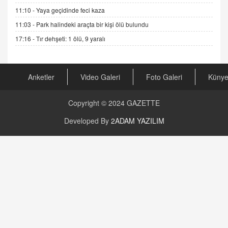
04.11.2025 12:56
11:10 -
Yaya geçidinde feci kaza
11:03 -
Park halindeki araçta bir kişi ölü bulundu
AV. RÜMEYSA ÖZKALE
17:16 -
Tır dehşeti: 1 ölü, 9 yaralı
Kira Uyuşmazlıklarında Dava Açmadan Önce
Arabulucuya Başvuru Şartı
23.09.2023 16:30
Anketler
Video Galeri
Foto Galeri
Küny
CAN UĞURATEŞ
Değişen yapısıyla Suriye
Copyright © 2024
GAZETTE
16.12.2024 14:16
Developed By
2ADAM YAZILIM
GÜNLÜK BURÇ YORUMU
Günlük Burç Yorumu | 22 Kasım 2024: Koç,
Boğa, İkizler ve Daha Fazlası!
20.11.2024 17:44
PEARL SİRİUS
Mars 4 Kasım’da Aslan Burcuna Geçiyor
01.11.2025 14:25