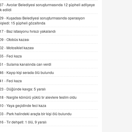
Alınmalı?
37 -
Avcılar Belediyesi soruşturmasında 12 şüpheli adliyeye
k edildi
9.12.2025 10:11
29 -
Kuşadası Belediyesi soruşturmasında operasyon
İNCİ GÜL AKÖL
işledi: 15 şüpheli gözaltında
Trump Keşke Adana'yı da Ziyaret Etse...
17 -
Baz istasyonu hırsızı yakalandı
06.07.2026 13:00
09 -
Otobüs kazası
02 -
Motosiklet kazası
ADEM AKÖL
55 -
Feci kaza
Esed Destekçilerinin Yüzüne Vurulan
Şamar: Sednaya
51 -
Sulama kanalında can verdi
11.12.2024 12:30
46 -
Kayıp kişi serada ölü bulundu
DR. EKREM ASLAN
41 -
Feci kaza
Gerçek Ne, Algı Ne? "Beraber
23 -
Düğünde kavga: 5 yaralı
Yürüyoruz" Cümlesinin Peşinden
18 -
Nargile kömürü yüklü tır alevlere teslim oldu
19.07.2025 12:45
10 -
Yaya geçidinde feci kaza
GÖNÜL MENEKŞE
03 -
Park halindeki araçta bir kişi ölü bulundu
Şifacının Yolu
16 -
Tır dehşeti: 1 ölü, 9 yaralı
04.11.2025 12:56