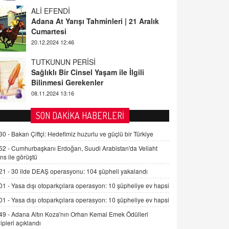
ALİ EFENDİ
Adana At Yarışı Tahminleri | 21 Aralık
Cumartesi
20.12.2024 12:46
TUTKUNUN PERİSİ
Sağlıklı Bir Cinsel Yaşam ile İlgili
Bilinmesi Gerekenler
08.11.2024 13:16
FARUK ÖNALAN
SON DAKİKA HABERLERİ
Tezkere Onaylanmasaydı…
30 -
Bakan Çiftçi: Hedefimiz huzurlu ve güçlü bir Türkiye
2 Kasım 2021 Salı 00:11
52 -
Cumhurbaşkanı Erdoğan, Suudi Arabistan'da Veliaht
ns ile görüştü
AV. DOĞAN CAN DOĞAN
21 -
30 ilde DEAŞ operasyonu: 104 şüpheli yakalandı
Kişisel verilerin korunması ve dijital
hukukun gelişimi
01 -
Yasa dışı otoparkçılara operasyon: 10 şüpheliye ev hapsi
15.09.2025 16:17
01 -
Yasa dışı otoparkçılara operasyon: 10 şüpheliye ev hapsi
49 -
Adana Altın Koza'nın Orhan Kemal Emek Ödülleri
SEHER EREK
ipleri açıklandı
Kış Ayları Geldi, Hangi Önlemler