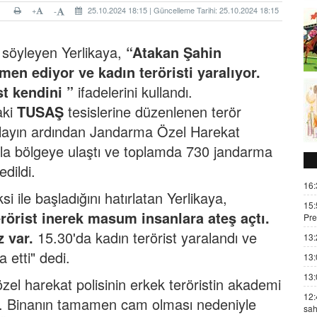
+
25.10.2024 18:15 | Güncelleme Tarihi: 25.10.2024 18:15
-
ini söyleyen Yerlikaya,
“Atakan Şahin
en ediyor ve kadın teröristi yaralıyor.
t kendini ”
ifadelerini kullandı.
aki
TUSAŞ
tesislerine düzenlenen terör
di. Olayın ardından Jandarma Özel Harekat
araçla bölgeye ulaştı ve toplamda 730 jandarma
dildi.
16:
si ile başladığını hatırlatan Yerlikaya,
15:
terörist inerek masum insanlara ateş açtı.
Pre
 var.
15.30'da kadın terörist yaralandı ve
13:
 etti" dedi.
13:
13:
özel harekat polisinin erkek teröristin akademi
12:
rtti. Binanın tamamen cam olması nedeniyle
sah