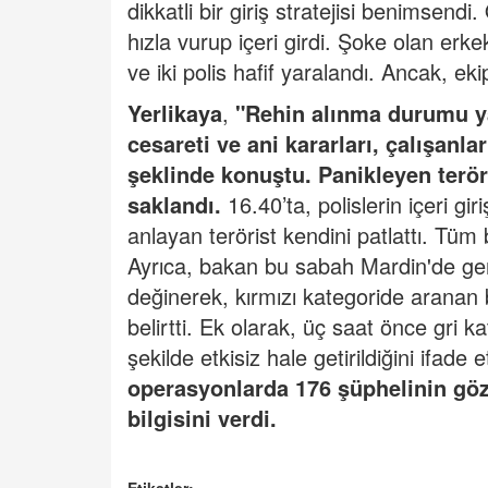
dikkatli bir giriş stratejisi benimsendi
hızla vurup içeri girdi. Şoke olan erkek
ve iki polis hafif yaralandı. Ancak, 
Yerlikaya
,
"Rehin alınma durumu y
cesareti ve ani kararları, çalışanla
şeklinde konuştu. Panikleyen terör
saklandı.
16.40’ta, polislerin içeri g
anlayan terörist kendini patlattı. Tüm 
Ayrıca, bakan bu sabah Mardin'de gerçe
değinerek, kırmızı kategoride aranan bir
belirtti. Ek olarak, üç saat önce gri k
şekilde etkisiz hale getirildiğini ifade e
operasyonlarda 176 şüphelinin göza
bilgisini verdi.