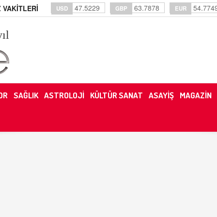
47.5229
63.7878
54.774
 VAKİTLERİ
USD
GBP
EUR
yıl
OR
SAĞLIK
ASTROLOJİ
KÜLTÜR SANAT
ASAYİŞ
MAGAZİN