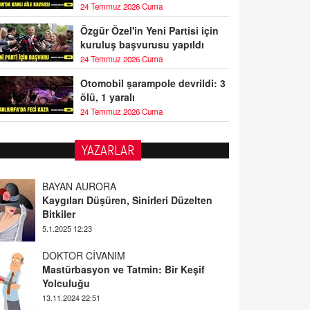
24 Temmuz 2026 Cuma
Özgür Özel'in Yeni Partisi için
kuruluş başvurusu yapıldı
24 Temmuz 2026 Cuma
Otomobil şarampole devrildi: 3
ölü, 1 yaralı
24 Temmuz 2026 Cuma
YAZARLAR
BAYAN AURORA
Kaygıları Düşüren, Sinirleri Düzelten
Bitkiler
5.1.2025 12:23
DOKTOR CİVANIM
Mastürbasyon ve Tatmin: Bir Keşif
Yolculuğu
13.11.2024 22:51