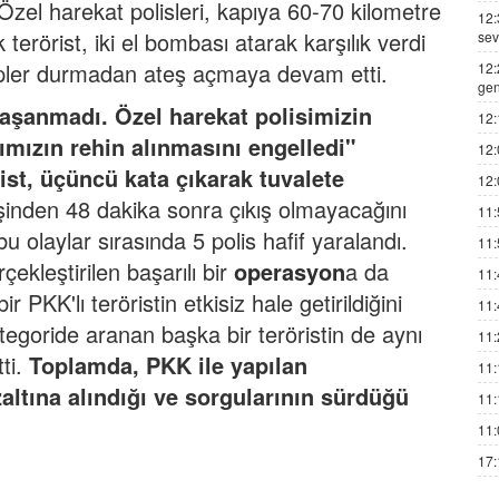
. Özel harekat polisleri, kapıya 60-70 kilometre
12:
 terörist, iki el bombası atarak karşılık verdi
sev
ekipler durmadan ateş açmaya devam etti.
12:
gen
aşanmadı. Özel harekat polisimizin
12:
rımızın rehin alınmasını engelledi"
12:
ist, üçüncü kata çıkarak tuvalete
12:
irişinden 48 dakika sonra çıkış olmayacağını
11:
bu olaylar sırasında 5 polis hafif yaralandı.
11:
kleştirilen başarılı bir
operasyon
a da
11:
 PKK'lı teröristin etkisiz hale getirildiğini
11:
ategoride aranan başka bir teröristin de aynı
11:
tti.
Toplamda, PKK ile yapılan
11:
ltına alındığı ve sorgularının sürdüğü
11:
11:
17: