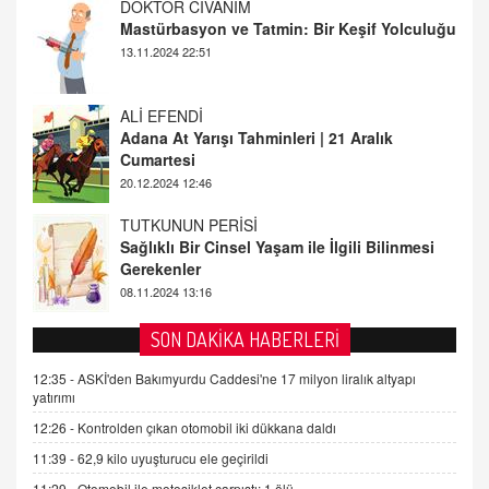
ALİ EFENDİ
Adana At Yarışı Tahminleri | 21 Aralık
Cumartesi
20.12.2024 12:46
TUTKUNUN PERİSİ
Sağlıklı Bir Cinsel Yaşam ile İlgili Bilinmesi
Gerekenler
08.11.2024 13:16
FARUK ÖNALAN
Tezkere Onaylanmasaydı…
2 Kasım 2021 Salı 00:11
AV. DOĞAN CAN DOĞAN
SON DAKİKA HABERLERİ
Kişisel verilerin korunması ve dijital hukukun
gelişimi
12:35 -
ASKİ'den Bakımyurdu Caddesi'ne 17 milyon liralık altyapı
yatırımı
15.09.2025 16:17
12:26 -
Kontrolden çıkan otomobil iki dükkana daldı
SEHER EREK
11:39 -
62,9 kilo uyuşturucu ele geçirildi
Kış Ayları Geldi, Hangi Önlemler Alınmalı?
11:29 -
Otomobil ile motosiklet çarpıştı: 1 ölü
9.12.2025 10:11