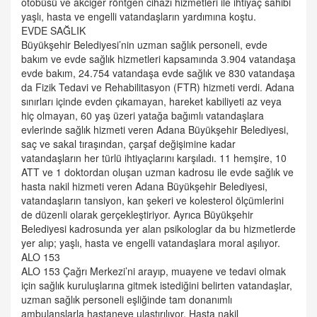
otobüsü ve akciğer röntgen cihazı hizmetleri ile ihtiyaç sahibi
yaşlı, hasta ve engelli vatandaşların yardımına koştu.
EVDE SAĞLIK
Büyükşehir Belediyesi’nin uzman sağlık personeli, evde
bakım ve evde sağlık hizmetleri kapsamında 3.904 vatandaşa
evde bakım, 24.754 vatandaşa evde sağlık ve 830 vatandaşa
da Fizik Tedavi ve Rehabilitasyon (FTR) hizmeti verdi. Adana
sınırları içinde evden çıkamayan, hareket kabiliyeti az veya
hiç olmayan, 60 yaş üzeri yatağa bağımlı vatandaşlara
evlerinde sağlık hizmeti veren Adana Büyükşehir Belediyesi,
saç ve sakal tıraşından, çarşaf değişimine kadar
vatandaşların her türlü ihtiyaçlarını karşıladı. 11 hemşire, 10
ATT ve 1 doktordan oluşan uzman kadrosu ile evde sağlık ve
hasta nakil hizmeti veren Adana Büyükşehir Belediyesi,
vatandaşların tansiyon, kan şekeri ve kolesterol ölçümlerini
de düzenli olarak gerçekleştiriyor. Ayrıca Büyükşehir
Belediyesi kadrosunda yer alan psikologlar da bu hizmetlerde
yer alıp; yaşlı, hasta ve engelli vatandaşlara moral aşılıyor.
ALO 153
ALO 153 Çağrı Merkezi’ni arayıp, muayene ve tedavi olmak
için sağlık kuruluşlarına gitmek istediğini belirten vatandaşlar,
uzman sağlık personeli eşliğinde tam donanımlı
ambulanslarla hastaneye ulaştırılıyor. Hasta nakil