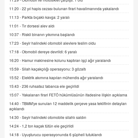
11:20 -
22 yıl hapis cezası bulunan firari havalimanında yakalandı
11:13 -
Parkta bıçaklı kavga: 2 yaralı
İNCİ GÜL AKÖL
Trump Keşke Adana'yı da Ziyaret Etse...
11:01 -
Tır dorsesi alev aldı
06.07.2026 13:00
10:37 -
Riskli binanın yıkımına başlandı
17:23 -
Seyir halindeki otomobil alevlere teslim oldu
ADEM AKÖL
17:18 -
Otomobil dereye devrildi: 6 yaralı
Esed Destekçilerinin Yüzüne Vurulan Şamar:
16:20 -
Hamur makinesine kolunu kaptıran işçi ağır yaralandı
Sednaya
11.12.2024 12:30
15:59 -
Silah kaçakçılığı operasyonu: 3 gözaltı
15:52 -
Elektrik akımına kapılan mühendis ağır yaralandı
DR. EKREM ASLAN
Gerçek Ne, Algı Ne? "Beraber Yürüyoruz"
15:43 -
236 ruhsatsız tabanca ele geçirildi
Cümlesinin Peşinden
15:07 -
Yakalanan firari FETÖ hükümlüsünün ifadesine ilişkin açıklama
19.07.2025 12:45
14:40 -
TBMM'ye sunulan 12 maddelik çerçeve yasa teklifinin detayları
açıklandı
GÖNÜL MENEKŞE
Şifacının Yolu
14:30 -
Seyir halindeki otomobile silahlı saldırı
04.11.2025 12:56
14:24 -
1,2 ton kaçak tütün ele geçirildi
14:18 -
Uyuşturucu operasyonunda 6 şüpheli tutuklandı