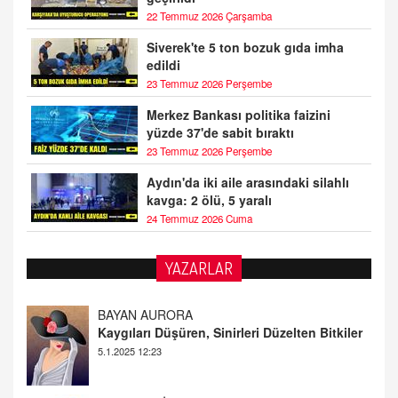
22 Temmuz 2026 Çarşamba
Siverek'te 5 ton bozuk gıda imha
edildi
23 Temmuz 2026 Perşembe
Merkez Bankası politika faizini
yüzde 37'de sabit bıraktı
23 Temmuz 2026 Perşembe
Aydın'da iki aile arasındaki silahlı
kavga: 2 ölü, 5 yaralı
24 Temmuz 2026 Cuma
YAZARLAR
DOKTOR CİVANIM
Mastürbasyon ve Tatmin: Bir Keşif Yolculuğu
13.11.2024 22:51