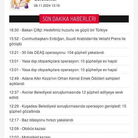
Tezkere Onaylanmasaydı…
2 Kasım 2021 Salı 00:11
SON DAKİKA HABERLERİ
AV. DOĞAN CAN DOĞAN
16:30 -
Bakan Çiftçi: Hedefimiz huzurlu ve güçlü bir Türkiye
Kişisel verilerin korunması ve dijital hukukun
15:52 -
Cumhurbaşkanı Erdoğan, Suudi Arabistan'da Veliaht Prens ile
gelişimi
görüştü
15.09.2025 16:17
13:21 -
30 ilde DEAŞ operasyonu: 104 şüpheli yakalandı
SEHER EREK
13:01 -
Yasa dışı otoparkçılara operasyon: 10 şüpheliye ev hapsi
Kış Ayları Geldi, Hangi Önlemler Alınmalı?
13:01 -
Yasa dışı otoparkçılara operasyon: 10 şüpheliye ev hapsi
9.12.2025 10:11
12:49 -
Adana Altın Koza'nın Orhan Kemal Emek Ödülleri sahipleri
açıklandı
İNCİ GÜL AKÖL
12:37 -
Avcılar Belediyesi soruşturmasında 12 şüpheli adliyeye sevk
Trump Keşke Adana'yı da Ziyaret Etse...
edildi
06.07.2026 13:00
12:29 -
Kuşadası Belediyesi soruşturmasında operasyon genişledi: 15
şüpheli gözaltında
12:17 -
Baz istasyonu hırsızı yakalandı
ADEM AKÖL
Esed Destekçilerinin Yüzüne Vurulan Şamar:
12:09 -
Otobüs kazası
Sednaya
12:02 -
Motosiklet kazası