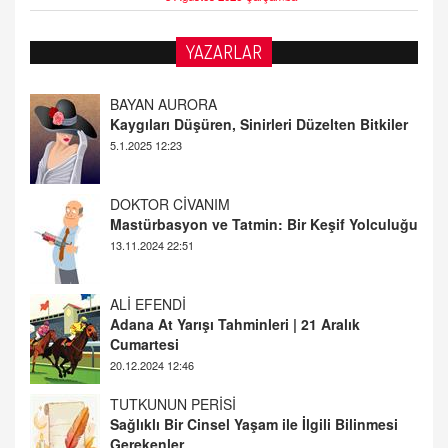
BAYAN AURORA
YAZARLAR
Kaygıları Düşüren, Sinirleri Düzelten Bitkiler
5.1.2025 12:23
DOKTOR CİVANIM
Mastürbasyon ve Tatmin: Bir Keşif Yolculuğu
13.11.2024 22:51
ALİ EFENDİ
Adana At Yarışı Tahminleri | 21 Aralık
Cumartesi
20.12.2024 12:46
TUTKUNUN PERİSİ
Sağlıklı Bir Cinsel Yaşam ile İlgili Bilinmesi
Gerekenler
08.11.2024 13:16
FARUK ÖNALAN