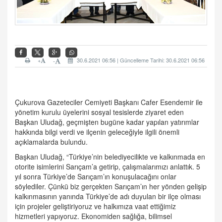
+
30.6.2021 06:56 | Güncelleme Tarihi: 30.6.2021 06:56
-
Çukurova Gazeteciler Cemiyeti Başkanı Cafer Esendemir ile
yönetim kurulu üyelerini sosyal tesislerde ziyaret eden
Başkan Uludağ, geçmişten bugüne kadar yapılan yatırımlar
hakkında bilgi verdi ve ilçenin geleceğiyle ilgili önemli
açıklamalarda bulundu.
Başkan Uludağ, “Türkiye’nin belediyecilikte ve kalkınmada en
otorite isimlerini Sarıçam’a getirip, çalışmalarımızı anlattık. 5
yıl sonra Türkiye’de Sarıçam’ın konuşulacağını onlar
söylediler. Çünkü biz gerçekten Sarıçam’ın her yönden gelişip
kalkınmasının yanında Türkiye’de adı duyulan bir ilçe olması
için projeler geliştiriyoruz ve halkımıza vaat ettiğimiz
hizmetleri yapıyoruz. Ekonomiden sağlığa, bilimsel