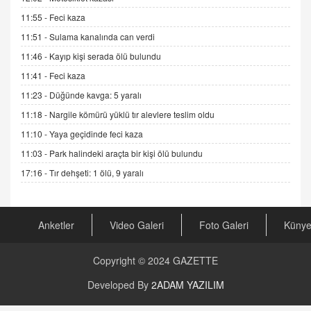
11.12.2024 12:30
11:55 -
Feci kaza
DR. EKREM ASLAN
11:51 -
Sulama kanalında can verdi
Gerçek Ne, Algı Ne? "Beraber Yürüyoruz"
11:46 -
Kayıp kişi serada ölü bulundu
Cümlesinin Peşinden
19.07.2025 12:45
11:41 -
Feci kaza
11:23 -
Düğünde kavga: 5 yaralı
GÖNÜL MENEKŞE
Şifacının Yolu
11:18 -
Nargile kömürü yüklü tır alevlere teslim oldu
04.11.2025 12:56
11:10 -
Yaya geçidinde feci kaza
11:03 -
Park halindeki araçta bir kişi ölü bulundu
AV. RÜMEYSA ÖZKALE
17:16 -
Tır dehşeti: 1 ölü, 9 yaralı
Kira Uyuşmazlıklarında Dava Açmadan Önce
Arabulucuya Başvuru Şartı
23.09.2023 16:30
Anketler
Video Galeri
Foto Galeri
Küny
CAN UĞURATEŞ
Değişen yapısıyla Suriye
Copyright © 2024
GAZETTE
16.12.2024 14:16
Developed By
2ADAM YAZILIM
GÜNLÜK BURÇ YORUMU