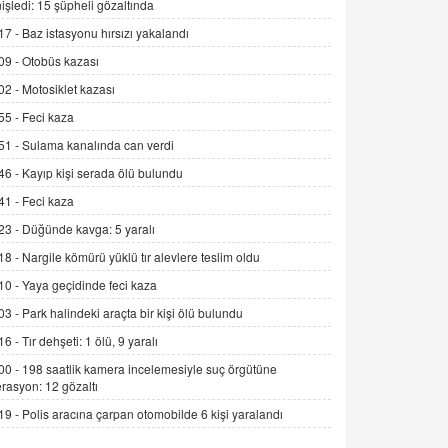
işledi: 15 şüpheli gözaltında
Alınmalı?
17 -
Baz istasyonu hırsızı yakalandı
9.12.2025 10:11
09 -
Otobüs kazası
İNCİ GÜL AKÖL
02 -
Motosiklet kazası
Trump Keşke Adana'yı da Ziyaret Etse...
06.07.2026 13:00
55 -
Feci kaza
51 -
Sulama kanalında can verdi
ADEM AKÖL
46 -
Kayıp kişi serada ölü bulundu
Esed Destekçilerinin Yüzüne Vurulan
41 -
Feci kaza
Şamar: Sednaya
23 -
Düğünde kavga: 5 yaralı
11.12.2024 12:30
18 -
Nargile kömürü yüklü tır alevlere teslim oldu
DR. EKREM ASLAN
10 -
Yaya geçidinde feci kaza
Gerçek Ne, Algı Ne? "Beraber
Yürüyoruz" Cümlesinin Peşinden
03 -
Park halindeki araçta bir kişi ölü bulundu
19.07.2025 12:45
16 -
Tır dehşeti: 1 ölü, 9 yaralı
00 -
198 saatlik kamera incelemesiyle suç örgütüne
GÖNÜL MENEKŞE
rasyon: 12 gözaltı
Şifacının Yolu
19 -
Polis aracına çarpan otomobilde 6 kişi yaralandı
04.11.2025 12:56