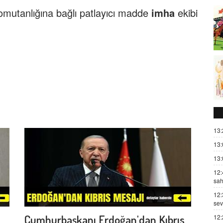
mutanlığına bağlı patlayıcı madde
imha
ekibi
13:
13:
13:
12:
sah
12:
sev
Cumhurbaşkanı Erdoğan'dan Kıbrıs
12: