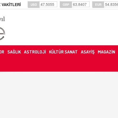
47.5055
63.8407
54.835
 VAKİTLERİ
USD
GBP
EUR
yıl
OR
SAĞLIK
ASTROLOJİ
KÜLTÜR SANAT
ASAYİŞ
MAGAZİN