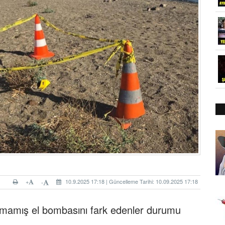
+
10.9.2025 17:18 | Güncelleme Tarihi: 10.09.2025 17:18
-
amamış el bombasını fark edenler durumu