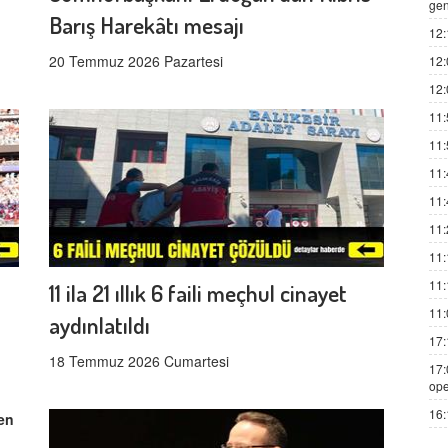
gen
Barış Harekâtı mesajı
12:
20 Temmuz 2026 Pazartesi
12:
12:
11:
11:
11:
11:
11:
11:
11:
11 ila 21 ıllık 6 faili meçhul cinayet
11:
aydınlatıldı
17:
18 Temmuz 2026 Cumartesi
17:
ope
16: