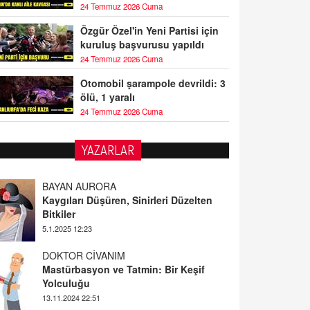
24 Temmuz 2026 Cuma
Özgür Özel'in Yeni Partisi için
kuruluş başvurusu yapıldı
24 Temmuz 2026 Cuma
Otomobil şarampole devrildi: 3
ölü, 1 yaralı
24 Temmuz 2026 Cuma
YAZARLAR
BAYAN AURORA
Kaygıları Düşüren, Sinirleri Düzelten
Bitkiler
5.1.2025 12:23
DOKTOR CİVANIM
Mastürbasyon ve Tatmin: Bir Keşif
Yolculuğu
13.11.2024 22:51