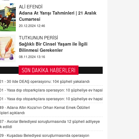
ALİ EFENDİ
Adana At Yarışı Tahminleri | 21 Aralık
Cumartesi
20.12.2024 12:46
TUTKUNUN PERİSİ
Sağlıklı Bir Cinsel Yaşam ile İlgili
Bilinmesi Gerekenler
08.11.2024 13:16
FARUK ÖNALAN
SON DAKİKA HABERLERİ
Tezkere Onaylanmasaydı…
21 -
30 ilde DEAŞ operasyonu: 104 şüpheli yakalandı
2 Kasım 2021 Salı 00:11
01 -
Yasa dışı otoparkçılara operasyon: 10 şüpheliye ev hapsi
01 -
Yasa dışı otoparkçılara operasyon: 10 şüpheliye ev hapsi
AV. DOĞAN CAN DOĞAN
Kişisel verilerin korunması ve dijital
49 -
Adana Altın Koza'nın Orhan Kemal Emek Ödülleri
hukukun gelişimi
ipleri açıklandı
15.09.2025 16:17
37 -
Avcılar Belediyesi soruşturmasında 12 şüpheli adliyeye
k edildi
SEHER EREK
29 -
Kuşadası Belediyesi soruşturmasında operasyon
Kış Ayları Geldi, Hangi Önlemler