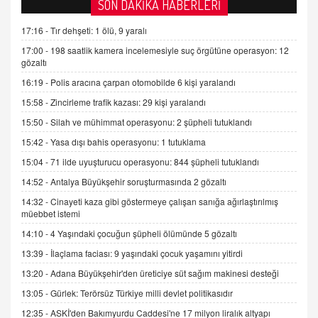
AV. DOĞAN CAN DOĞAN
SON DAKİKA HABERLERİ
Kişisel verilerin korunması ve dijital hukukun
gelişimi
17:16 -
Tır dehşeti: 1 ölü, 9 yaralı
15.09.2025 16:17
17:00 -
198 saatlik kamera incelemesiyle suç örgütüne operasyon: 12
gözaltı
SEHER EREK
16:19 -
Polis aracına çarpan otomobilde 6 kişi yaralandı
Kış Ayları Geldi, Hangi Önlemler Alınmalı?
15:58 -
Zincirleme trafik kazası: 29 kişi yaralandı
9.12.2025 10:11
15:50 -
Silah ve mühimmat operasyonu: 2 şüpheli tutuklandı
15:42 -
Yasa dışı bahis operasyonu: 1 tutuklama
İNCİ GÜL AKÖL
Trump Keşke Adana'yı da Ziyaret Etse...
15:04 -
71 ilde uyuşturucu operasyonu: 844 şüpheli tutuklandı
06.07.2026 13:00
14:52 -
Antalya Büyükşehir soruşturmasında 2 gözaltı
14:32 -
Cinayeti kaza gibi göstermeye çalışan sanığa ağırlaştırılmış
müebbet istemi
ADEM AKÖL
Esed Destekçilerinin Yüzüne Vurulan Şamar:
14:10 -
4 Yaşındaki çocuğun şüpheli ölümünde 5 gözaltı
Sednaya
13:39 -
İlaçlama faciası: 9 yaşındaki çocuk yaşamını yitirdi
11.12.2024 12:30
13:20 -
Adana Büyükşehir'den üreticiye süt sağım makinesi desteği
DR. EKREM ASLAN
13:05 -
Gürlek: Terörsüz Türkiye milli devlet politikasıdır
Gerçek Ne, Algı Ne? "Beraber Yürüyoruz"
12:35 -
ASKİ'den Bakımyurdu Caddesi'ne 17 milyon liralık altyapı
Cümlesinin Peşinden