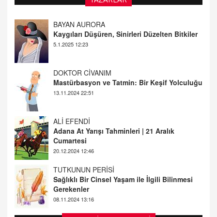
DOKTOR CİVANIM
Mastürbasyon ve Tatmin: Bir Keşif Yolculuğu
13.11.2024 22:51
ALİ EFENDİ
Adana At Yarışı Tahminleri | 21 Aralık
Cumartesi
20.12.2024 12:46
TUTKUNUN PERİSİ
Sağlıklı Bir Cinsel Yaşam ile İlgili Bilinmesi
Gerekenler
08.11.2024 13:16
FARUK ÖNALAN
Tezkere Onaylanmasaydı…
2 Kasım 2021 Salı 00:11