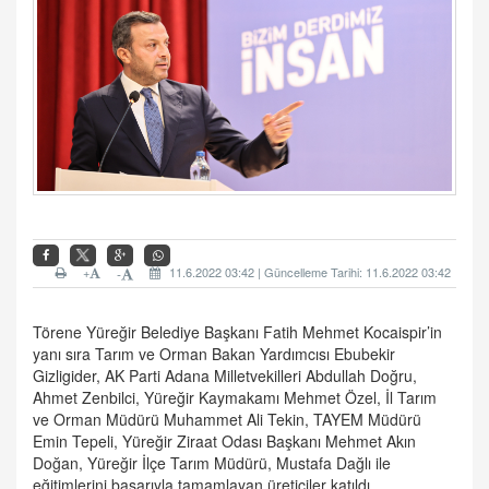
+
11.6.2022 03:42 | Güncelleme Tarihi: 11.6.2022 03:42
-
Törene Yüreğir Belediye Başkanı Fatih Mehmet Kocaispir’in
yanı sıra Tarım ve Orman Bakan Yardımcısı Ebubekir
Gizligider, AK Parti Adana Milletvekilleri Abdullah Doğru,
Ahmet Zenbilci, Yüreğir Kaymakamı Mehmet Özel, İl Tarım
ve Orman Müdürü Muhammet Ali Tekin, TAYEM Müdürü
Emin Tepeli, Yüreğir Ziraat Odası Başkanı Mehmet Akın
Doğan, Yüreğir İlçe Tarım Müdürü, Mustafa Dağlı ile
eğitimlerini başarıyla tamamlayan üreticiler katıldı.