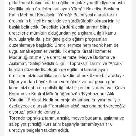
giderilmesi bakımında bu eğitimler çok kıymetli” diye konuştu.
Sertifika alan üreticileri kutlayan Yüreğir Belediye Başkanı
Fatih Mehmet Kocaispir, “Yüreğir Belediyesi olarak tarım
üretiminin bilinçli bir şekilde ve sürdürülebilir olması için iki
başlık belirledik. Öncelikle sürdürülebilir tarımın bilinçli
üreticilerle mümkün olduğundan yola çıkarak, ilgili kamu
kuruluşlarıyla da iş birliğine gidip eğitim programları
düzenlemeye başladık. Üreticilerimize hem teorik hem de
uygulamalı eğitimler verdik. İlk etapta Kırsal Hizmetler
Müdürlüğümüz eliyle üreticilerimize “Meyve Budama ve
Aşılama”, “Salep Yetiştiriciliği”, “Topraksız Tarım” ve “Arıcılık”
kursları düzenledik. Bugün de eğitimini tamamlayan
üreticilerimizin sertifikalarını takdim etmek üzere bir aradayız.
Diğer yandan büyük önem verdiğimiz ve her geçen gün
kendimizi daha da geliştirdiğimiz bir projemiz daha var. Çevre
Koruma ve Kontrol Müdürlüğümüzün ‘Biyobozunur Atık
Yönetimi’ Projesi. Nedir bu projenin amacı. En yalın haliyle
özetleyecek olursak “Topraktan aldığımızı ona geri vereceğiz”
diyoruz.” şeklinde konuştu.
Törende topraksız tarım, arıcılık, meyve budama, aşılama ve
salep yetiştiriciliği kurslarını başarıyla tamamlayan 110
üreticiye belgeleri takdim edildi.