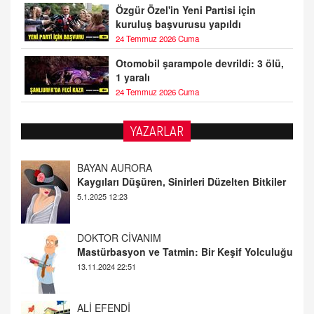
Özgür Özel'in Yeni Partisi için
kuruluş başvurusu yapıldı
24 Temmuz 2026 Cuma
Otomobil şarampole devrildi: 3 ölü,
1 yaralı
24 Temmuz 2026 Cuma
YAZARLAR
DOKTOR CİVANIM
Mastürbasyon ve Tatmin: Bir Keşif Yolculuğu
13.11.2024 22:51
ALİ EFENDİ
Adana At Yarışı Tahminleri | 21 Aralık
Cumartesi
20.12.2024 12:46
TUTKUNUN PERİSİ