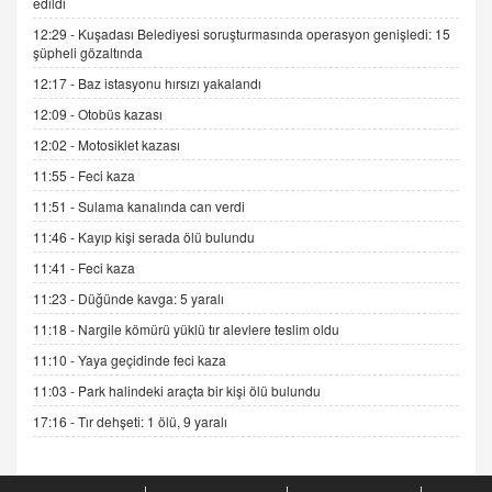
edildi
12:29 -
Kuşadası Belediyesi soruşturmasında operasyon genişledi: 15
ADEM AKÖL
şüpheli gözaltında
Esed Destekçilerinin Yüzüne Vurulan Şamar:
12:17 -
Baz istasyonu hırsızı yakalandı
Sednaya
12:09 -
Otobüs kazası
11.12.2024 12:30
12:02 -
Motosiklet kazası
DR. EKREM ASLAN
11:55 -
Feci kaza
Gerçek Ne, Algı Ne? "Beraber Yürüyoruz"
Cümlesinin Peşinden
11:51 -
Sulama kanalında can verdi
19.07.2025 12:45
11:46 -
Kayıp kişi serada ölü bulundu
GÖNÜL MENEKŞE
11:41 -
Feci kaza
Şifacının Yolu
11:23 -
Düğünde kavga: 5 yaralı
04.11.2025 12:56
11:18 -
Nargile kömürü yüklü tır alevlere teslim oldu
11:10 -
Yaya geçidinde feci kaza
AV. RÜMEYSA ÖZKALE
11:03 -
Park halindeki araçta bir kişi ölü bulundu
Kira Uyuşmazlıklarında Dava Açmadan Önce
Arabulucuya Başvuru Şartı
17:16 -
Tır dehşeti: 1 ölü, 9 yaralı
23.09.2023 16:30
CAN UĞURATEŞ