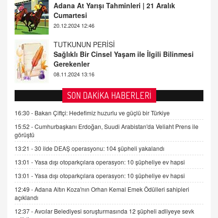
Sağlıklı Bir Cinsel Yaşam ile İlgili Bilinmesi
Gerekenler
08.11.2024 13:16
FARUK ÖNALAN
Tezkere Onaylanmasaydı…
2 Kasım 2021 Salı 00:11
AV. DOĞAN CAN DOĞAN
SON DAKİKA HABERLERİ
Kişisel verilerin korunması ve dijital hukukun
gelişimi
16:30 -
Bakan Çiftçi: Hedefimiz huzurlu ve güçlü bir Türkiye
15.09.2025 16:17
15:52 -
Cumhurbaşkanı Erdoğan, Suudi Arabistan'da Veliaht Prens ile
görüştü
SEHER EREK
13:21 -
30 ilde DEAŞ operasyonu: 104 şüpheli yakalandı
Kış Ayları Geldi, Hangi Önlemler Alınmalı?
13:01 -
Yasa dışı otoparkçılara operasyon: 10 şüpheliye ev hapsi
9.12.2025 10:11
13:01 -
Yasa dışı otoparkçılara operasyon: 10 şüpheliye ev hapsi
12:49 -
Adana Altın Koza'nın Orhan Kemal Emek Ödülleri sahipleri
İNCİ GÜL AKÖL
açıklandı
Trump Keşke Adana'yı da Ziyaret Etse...
06.07.2026 13:00
12:37 -
Avcılar Belediyesi soruşturmasında 12 şüpheli adliyeye sevk