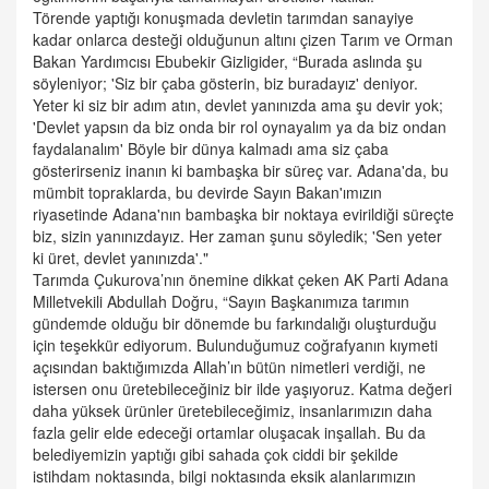
Törende yaptığı konuşmada devletin tarımdan sanayiye
kadar onlarca desteği olduğunun altını çizen Tarım ve Orman
Bakan Yardımcısı Ebubekir Gizligider, “Burada aslında şu
söyleniyor; 'Siz bir çaba gösterin, biz buradayız' deniyor.
Yeter ki siz bir adım atın, devlet yanınızda ama şu devir yok;
'Devlet yapsın da biz onda bir rol oynayalım ya da biz ondan
faydalanalım' Böyle bir dünya kalmadı ama siz çaba
gösterirseniz inanın ki bambaşka bir süreç var. Adana'da, bu
mümbit topraklarda, bu devirde Sayın Bakan'ımızın
riyasetinde Adana'nın bambaşka bir noktaya evirildiği süreçte
biz, sizin yanınızdayız. Her zaman şunu söyledik; 'Sen yeter
ki üret, devlet yanınızda'."
Tarımda Çukurova’nın önemine dikkat çeken AK Parti Adana
Milletvekili Abdullah Doğru, “Sayın Başkanımıza tarımın
gündemde olduğu bir dönemde bu farkındalığı oluşturduğu
için teşekkür ediyorum. Bulunduğumuz coğrafyanın kıymeti
açısından baktığımızda Allah’ın bütün nimetleri verdiği, ne
istersen onu üretebileceğiniz bir ilde yaşıyoruz. Katma değeri
daha yüksek ürünler üretebileceğimiz, insanlarımızın daha
fazla gelir elde edeceği ortamlar oluşacak inşallah. Bu da
belediyemizin yaptığı gibi sahada çok ciddi bir şekilde
istihdam noktasında, bilgi noktasında eksik alanlarımızın