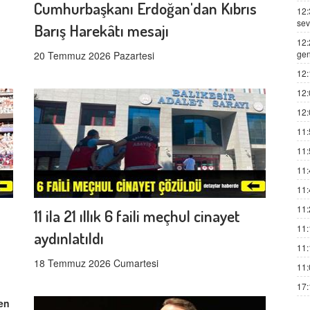
Cumhurbaşkanı Erdoğan'dan Kıbrıs
12:
sev
Barış Harekâtı mesajı
12:
gen
20 Temmuz 2026 Pazartesi
12:
12:
12:
11:
11:
11:
11:
11:
11 ila 21 ıllık 6 faili meçhul cinayet
11:
aydınlatıldı
11:
18 Temmuz 2026 Cumartesi
11:
17: