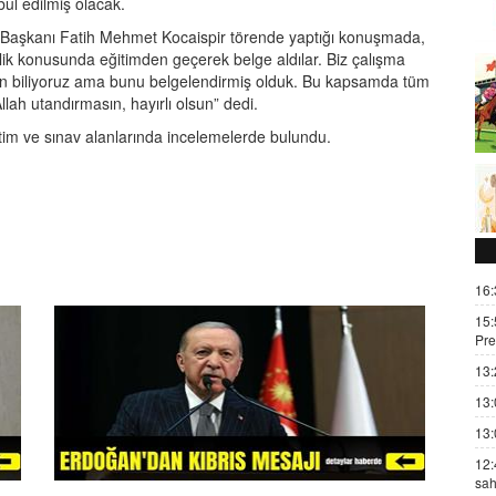
ul edilmiş olacak.
ye Başkanı Fatih Mehmet Kocaispir törende yaptığı konuşmada,
lilik konusunda eğitimden geçerek belge aldılar. Biz çalışma
en biliyoruz ama bunu belgelendirmiş olduk. Bu kapsamda tüm
lah utandırmasın, hayırlı olsun” dedi.
ğitim ve sınav alanlarında incelemelerde bulundu.
16:
15:
Pre
13:
13:
13:
12:
sah