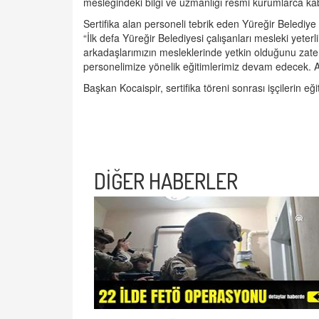
mesleğindeki bilgi ve uzmanlığı resmi kurumlarca kab
Sertifika alan personeli tebrik eden Yüreğir Beledi
“İlk defa Yüreğir Belediyesi çalışanları mesleki yeter
arkadaşlarımızın mesleklerinde yetkin olduğunu zat
personelimize yönelik eğitimlerimiz devam edecek. Al
Başkan Kocaispir, sertifika töreni sonrası işçilerin e
DİĞER HABERLER