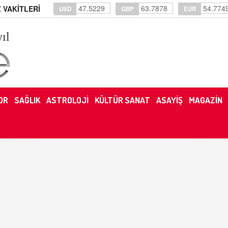
47.5229
63.7878
54.774
 VAKİTLERİ
USD
GBP
EUR
yıl
OR
SAĞLIK
ASTROLOJİ
KÜLTÜR SANAT
ASAYİŞ
MAGAZİN