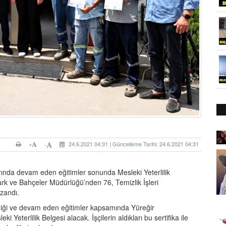
+
24.6.2021 04:31 | Güncelleme Tarihi: 24.6.2021 04:31
-
arında devam eden eğitimler sonunda Mesleki Yeterlilik
Park ve Bahçeler Müdürlüğü’nden 76, Temizlik İşleri
zandı.
endiği ve devam eden eğitimler kapsamında Yüreğir
 Yeterlilik Belgesi alacak. İşçilerin aldıkları bu sertifika ile