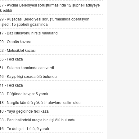
Alınmalı?
37 -
Avcılar Belediyesi soruşturmasında 12 şüpheli adliyeye
k edildi
9.12.2025 10:11
29 -
Kuşadası Belediyesi soruşturmasında operasyon
İNCİ GÜL AKÖL
işledi: 15 şüpheli gözaltında
Trump Keşke Adana'yı da Ziyaret Etse...
17 -
Baz istasyonu hırsızı yakalandı
06.07.2026 13:00
09 -
Otobüs kazası
02 -
Motosiklet kazası
ADEM AKÖL
55 -
Feci kaza
Esed Destekçilerinin Yüzüne Vurulan
Şamar: Sednaya
51 -
Sulama kanalında can verdi
11.12.2024 12:30
46 -
Kayıp kişi serada ölü bulundu
DR. EKREM ASLAN
41 -
Feci kaza
Gerçek Ne, Algı Ne? "Beraber
23 -
Düğünde kavga: 5 yaralı
Yürüyoruz" Cümlesinin Peşinden
18 -
Nargile kömürü yüklü tır alevlere teslim oldu
19.07.2025 12:45
10 -
Yaya geçidinde feci kaza
GÖNÜL MENEKŞE
03 -
Park halindeki araçta bir kişi ölü bulundu
Şifacının Yolu
16 -
Tır dehşeti: 1 ölü, 9 yaralı
04.11.2025 12:56