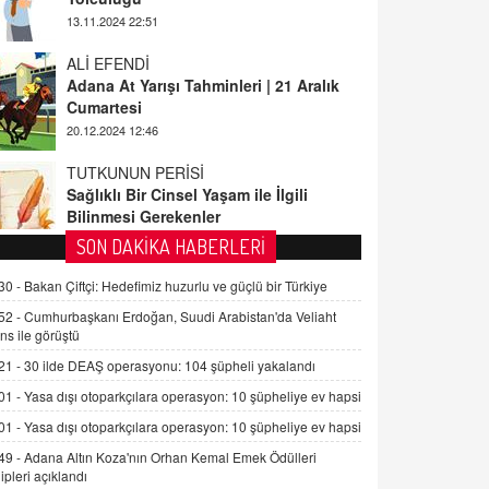
ALİ EFENDİ
Adana At Yarışı Tahminleri | 21 Aralık
Cumartesi
20.12.2024 12:46
TUTKUNUN PERİSİ
Sağlıklı Bir Cinsel Yaşam ile İlgili
Bilinmesi Gerekenler
08.11.2024 13:16
FARUK ÖNALAN
SON DAKİKA HABERLERİ
Tezkere Onaylanmasaydı…
30 -
Bakan Çiftçi: Hedefimiz huzurlu ve güçlü bir Türkiye
2 Kasım 2021 Salı 00:11
52 -
Cumhurbaşkanı Erdoğan, Suudi Arabistan'da Veliaht
ns ile görüştü
AV. DOĞAN CAN DOĞAN
21 -
30 ilde DEAŞ operasyonu: 104 şüpheli yakalandı
Kişisel verilerin korunması ve dijital
hukukun gelişimi
01 -
Yasa dışı otoparkçılara operasyon: 10 şüpheliye ev hapsi
15.09.2025 16:17
01 -
Yasa dışı otoparkçılara operasyon: 10 şüpheliye ev hapsi
49 -
Adana Altın Koza'nın Orhan Kemal Emek Ödülleri
SEHER EREK
ipleri açıklandı
Kış Ayları Geldi, Hangi Önlemler