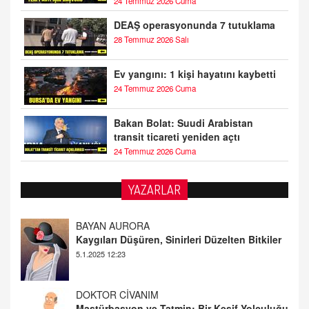
24 Temmuz 2026 Cuma
DEAŞ operasyonunda 7 tutuklama
28 Temmuz 2026 Salı
Ev yangını: 1 kişi hayatını kaybetti
24 Temmuz 2026 Cuma
Bakan Bolat: Suudi Arabistan
transit ticareti yeniden açtı
24 Temmuz 2026 Cuma
BAYAN AURORA
YAZARLAR
Kaygıları Düşüren, Sinirleri Düzelten Bitkiler
5.1.2025 12:23
DOKTOR CİVANIM
Mastürbasyon ve Tatmin: Bir Keşif Yolculuğu
13.11.2024 22:51