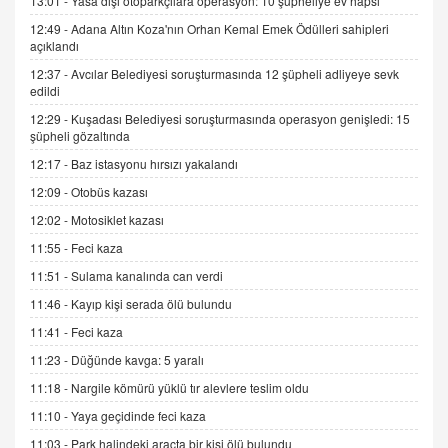
13:01 -
Yasa dışı otoparkçılara operasyon: 10 şüpheliye ev hapsi
9.12.2025 10:11
12:49 -
Adana Altın Koza'nın Orhan Kemal Emek Ödülleri sahipleri
açıklandı
12:37 -
Avcılar Belediyesi soruşturmasında 12 şüpheli adliyeye sevk
İNCİ GÜL AKÖL
edildi
Trump Keşke Adana'yı da Ziyaret Etse...
12:29 -
Kuşadası Belediyesi soruşturmasında operasyon genişledi: 15
06.07.2026 13:00
şüpheli gözaltında
12:17 -
Baz istasyonu hırsızı yakalandı
ADEM AKÖL
12:09 -
Otobüs kazası
Esed Destekçilerinin Yüzüne Vurulan Şamar:
Sednaya
12:02 -
Motosiklet kazası
11.12.2024 12:30
11:55 -
Feci kaza
11:51 -
Sulama kanalında can verdi
DR. EKREM ASLAN
Gerçek Ne, Algı Ne? "Beraber Yürüyoruz"
11:46 -
Kayıp kişi serada ölü bulundu
Cümlesinin Peşinden
11:41 -
Feci kaza
19.07.2025 12:45
11:23 -
Düğünde kavga: 5 yaralı
GÖNÜL MENEKŞE
11:18 -
Nargile kömürü yüklü tır alevlere teslim oldu
Şifacının Yolu
11:10 -
Yaya geçidinde feci kaza
04.11.2025 12:56
11:03 -
Park halindeki araçta bir kişi ölü bulundu