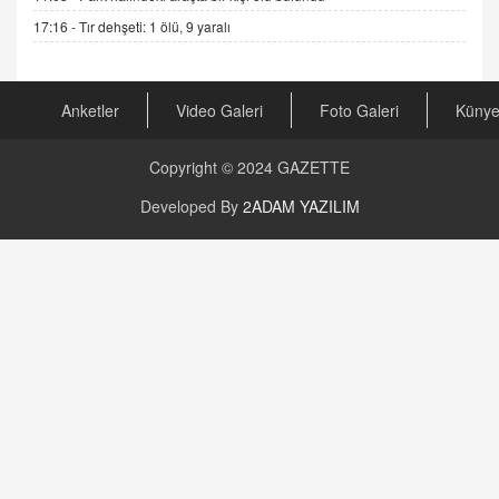
17:16 -
Tır dehşeti: 1 ölü, 9 yaralı
AV. RÜMEYSA ÖZKALE
Kira Uyuşmazlıklarında Dava Açmadan Önce
Arabulucuya Başvuru Şartı
23.09.2023 16:30
Anketler
Video Galeri
Foto Galeri
Küny
CAN UĞURATEŞ
Değişen yapısıyla Suriye
Copyright © 2024
GAZETTE
16.12.2024 14:16
Developed By
2ADAM YAZILIM
GÜNLÜK BURÇ YORUMU
Günlük Burç Yorumu | 22 Kasım 2024: Koç,
Boğa, İkizler ve Daha Fazlası!
20.11.2024 17:44
PEARL SİRİUS
Mars 4 Kasım’da Aslan Burcuna Geçiyor
01.11.2025 14:25