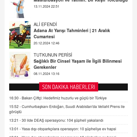
ALİ EFENDİ
Adana At Yarışı Tahminleri | 21 Aralık
Cumartesi
20.12.2024 12:46
TUTKUNUN PERİSİ
Sağlıklı Bir Cinsel Yaşam ile İlgili Bilinmesi
Gerekenler
08.11.2024 13:16
FARUK ÖNALAN
Tezkere Onaylanmasaydı…
2 Kasım 2021 Salı 00:11
SON DAKİKA HABERLERİ
16:30 -
Bakan Çiftçi: Hedefimiz huzurlu ve güçlü bir Türkiye
AV. DOĞAN CAN DOĞAN
Kişisel verilerin korunması ve dijital hukukun
15:52 -
Cumhurbaşkanı Erdoğan, Suudi Arabistan'da Veliaht Prens ile
gelişimi
görüştü
15.09.2025 16:17
13:21 -
30 ilde DEAŞ operasyonu: 104 şüpheli yakalandı
13:01 -
Yasa dışı otoparkçılara operasyon: 10 şüpheliye ev hapsi
SEHER EREK
Kış Ayları Geldi, Hangi Önlemler Alınmalı?