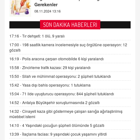
2 Kasım 2021 Salı 00:11
AV. DOĞAN CAN DOĞAN
SON DAKİKA HABERLERİ
Kişisel verilerin korunması ve dijital hukukun
gelişimi
17:16 -
Tır dehşeti: 1 ölü, 9 yaralı
15.09.2025 16:17
17:00 -
198 saatlik kamera incelemesiyle suç örgütüne operasyon: 12
gözaltı
SEHER EREK
16:19 -
Polis aracına çarpan otomobilde 6 kişi yaralandı
Kış Ayları Geldi, Hangi Önlemler Alınmalı?
15:58 -
Zincirleme trafik kazası: 29 kişi yaralandı
9.12.2025 10:11
15:50 -
Silah ve mühimmat operasyonu: 2 şüpheli tutuklandı
15:42 -
Yasa dışı bahis operasyonu: 1 tutuklama
İNCİ GÜL AKÖL
Trump Keşke Adana'yı da Ziyaret Etse...
15:04 -
71 ilde uyuşturucu operasyonu: 844 şüpheli tutuklandı
06.07.2026 13:00
14:52 -
Antalya Büyükşehir soruşturmasında 2 gözaltı
14:32 -
Cinayeti kaza gibi göstermeye çalışan sanığa ağırlaştırılmış
müebbet istemi
ADEM AKÖL
Esed Destekçilerinin Yüzüne Vurulan Şamar:
14:10 -
4 Yaşındaki çocuğun şüpheli ölümünde 5 gözaltı
Sednaya
13:39 -
İlaçlama faciası: 9 yaşındaki çocuk yaşamını yitirdi
11.12.2024 12:30