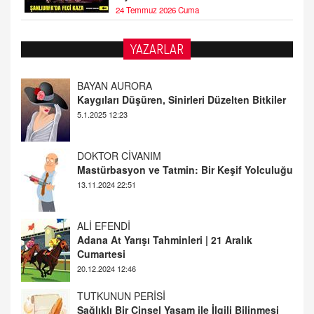
24 Temmuz 2026 Cuma
YAZARLAR
DOKTOR CİVANIM
Mastürbasyon ve Tatmin: Bir Keşif Yolculuğu
13.11.2024 22:51
ALİ EFENDİ
Adana At Yarışı Tahminleri | 21 Aralık
Cumartesi
20.12.2024 12:46
TUTKUNUN PERİSİ
Sağlıklı Bir Cinsel Yaşam ile İlgili Bilinmesi
Gerekenler
08.11.2024 13:16
FARUK ÖNALAN
Tezkere Onaylanmasaydı…