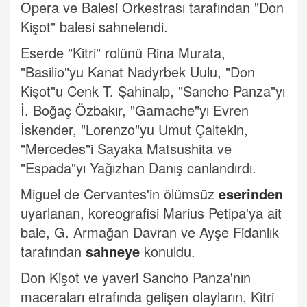
Opera ve Balesi Orkestrası tarafından "Don
Kişot" balesi sahnelendi.
Eserde "Kitri" rolünü Rina Murata,
"Basilio"yu Kanat Nadyrbek Uulu, "Don
Kişot"u Cenk T. Şahinalp, "Sancho Panza"yı
İ. Boğaç Özbakır, "Gamache"yı Evren
İskender, "Lorenzo"yu Umut Çaltekin,
"Mercedes"i Sayaka Matsushita ve
"Espada"yı Yağızhan Danış canlandırdı.
Miguel de Cervantes'in ölümsüz
eserinden
uyarlanan, koreografisi Marius Petipa'ya ait
bale, G. Armağan Davran ve Ayşe Fidanlık
tarafından
sahneye
konuldu.
Don Kişot ve yaveri Sancho Panza'nın
maceraları etrafında gelişen olayların, Kitri