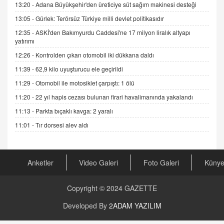
13:20 -
Adana Büyükşehir'den üreticiye süt sağım makinesi desteği
DR. EKREM ASLAN
13:05 -
Gürlek: Terörsüz Türkiye milli devlet politikasıdır
Gerçek Ne, Algı Ne? "Beraber Yürüyoruz"
12:35 -
ASKİ'den Bakımyurdu Caddesi'ne 17 milyon liralık altyapı
Cümlesinin Peşinden
yatırımı
19.07.2025 12:45
12:26 -
Kontrolden çıkan otomobil iki dükkana daldı
GÖNÜL MENEKŞE
11:39 -
62,9 kilo uyuşturucu ele geçirildi
Şifacının Yolu
11:29 -
Otomobil ile motosiklet çarpıştı: 1 ölü
04.11.2025 12:56
11:20 -
22 yıl hapis cezası bulunan firari havalimanında yakalandı
11:13 -
Parkta bıçaklı kavga: 2 yaralı
AV. RÜMEYSA ÖZKALE
Kira Uyuşmazlıklarında Dava Açmadan Önce
11:01 -
Tır dorsesi alev aldı
Arabulucuya Başvuru Şartı
23.09.2023 16:30
Anketler
Video Galeri
Foto Galeri
Küny
CAN UĞURATEŞ
Değişen yapısıyla Suriye
16.12.2024 14:16
Copyright © 2024
GAZETTE
Developed By
2ADAM YAZILIM
GÜNLÜK BURÇ YORUMU
Günlük Burç Yorumu | 22 Kasım 2024: Koç,