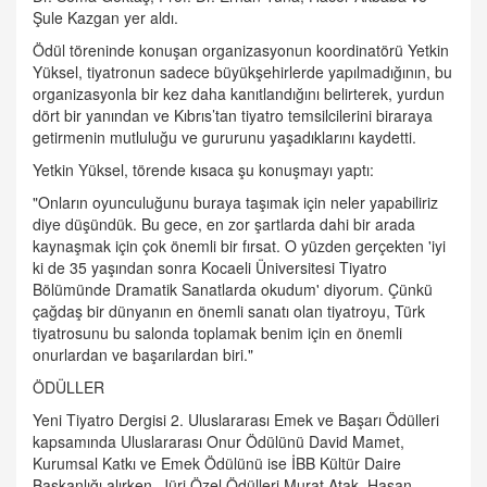
Şule Kazgan yer aldı.
Ödül töreninde konuşan organizasyonun koordinatörü Yetkin
Yüksel, tiyatronun sadece büyükşehirlerde yapılmadığının, bu
organizasyonla bir kez daha kanıtlandığını belirterek, yurdun
dört bir yanından ve Kıbrıs’tan tiyatro temsilcilerini biraraya
getirmenin mutluluğu ve gururunu yaşadıklarını kaydetti.
Yetkin Yüksel, törende kısaca şu konuşmayı yaptı:
"Onların oyunculuğunu buraya taşımak için neler yapabiliriz
diye düşündük. Bu gece, en zor şartlarda dahi bir arada
kaynaşmak için çok önemli bir fırsat. O yüzden gerçekten 'iyi
ki de 35 yaşından sonra Kocaeli Üniversitesi Tiyatro
Bölümünde Dramatik Sanatlarda okudum' diyorum. Çünkü
çağdaş bir dünyanın en önemli sanatı olan tiyatroyu, Türk
tiyatrosunu bu salonda toplamak benim için en önemli
onurlardan ve başarılardan biri."
ÖDÜLLER
Yeni Tiyatro Dergisi 2. Uluslararası Emek ve Başarı Ödülleri
kapsamında Uluslararası Onur Ödülünü David Mamet,
Kurumsal Katkı ve Emek Ödülünü ise İBB Kültür Daire
Başkanlığı alırken, Jüri Özel Ödülleri Murat Atak, Hasan