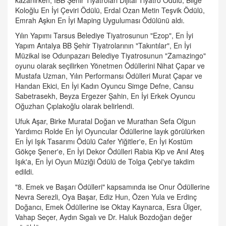
Koloğlu En İyi Çeviri Ödülü, Erdal Ozan Metin Teşvik Ödülü,
Emrah Aşkın En İyi Maping Uyguluması Ödülünü aldı.
Yılın Yapımı Tarsus Belediye Tiyatrosunun "Ezop", En İyi
Yapım Antalya BB Şehir Tiyatrolarının "Takıntılar", En İyi
Müzikal ise Odunpazarı Belediye Tiyatrosunun "Zamazingo"
oyunu olarak seçilirken Yönetmen Ödüllerini Nihat Çapar ve
Mustafa Uzman, Yılın Performansı Ödülleri Murat Çapar ve
Handan Ekici, En İyi Kadın Oyuncu Simge Defne, Cansu
Sabetrasekh, Beyza Ergezer Şahin, En İyi Erkek Oyuncu
Oğuzhan Çıplakoğlu olarak belirlendi.
Ufuk Aşar, Birke Muratal Doğan ve Murathan Sefa Olgun
Yardımcı Rolde En İyi Oyuncular Ödüllerine layık görülürken
En İyi Işık Tasarımı Ödülü Cafer Yiğitler'e, En İyi Kostüm
Gökçe Şener'e, En İyi Dekor Ödülleri Rabia Kip ve Anıl Ateş
Işık'a, En İyi Oyun Müziği Ödülü de Tolga Çebi'ye takdim
edildi.
"8. Emek ve Başarı Ödülleri" kapsamında ise Onur Ödüllerine
Nevra Serezli, Oya Başar, Ediz Hun, Özen Yula ve Erdinç
Doğancı, Emek Ödüllerine ise Oktay Kaynarca, Esra Ülger,
Vahap Seçer, Aydın Sıgalı ve Dr. Haluk Bozdoğan değer