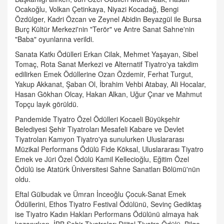
Ocakoğlu, Volkan Çetinkaya, Niyazi Kocadağ, Bengi
Özdülger, Kadri Özcan ve Zeynel Abidin Beyazgül ile Bursa
Burç Kültür Merkezi'nin "Terör" ve Antre Sanat Sahne'nin
"Baba" oyunlarına verildi.
Sanata Katkı Ödülleri Erkan Cilak, Mehmet Yaşayan, Sibel
Tomaç, Rota Sanat Merkezi ve Alternatif Tiyatro'ya takdim
edilirken Emek Ödüllerine Ozan Özdemir, Ferhat Turgut,
Yakup Akkanat, Şaban Ol, İbrahim Vehbi Atabay, Ali Hocalar,
Hasan Gökhan Olcay, Hakan Alkan, Uğur Çınar ve Mahmut
Topçu layık görüldü.
Pandemide Tiyatro Özel Ödülleri Kocaeli Büyükşehir
Belediyesi Şehir Tiyatroları Mesafeli Kabare ve Devlet
Tiyatroları Kamyon Tiyatro'ya sunulurken Uluslararası
Müzikal Performans Ödülü Fide Köksal, Uluslararası Tiyatro
Emek ve Jüri Özel Ödülü Kamil Kellecioğlu, Eğitim Özel
Ödülü ise Atatürk Üniversitesi Sahne Sanatları Bölümü'nün
oldu.
Eftal Gülbudak ve Ümran İnceoğlu Çocuk-Sanat Emek
Ödüllerini, Ethos Tiyatro Festival Ödülünü, Sevinç Gediktaş
ise Tiyatro Kadın Hakları Performans Ödülünü almaya hak
kazanırken, İBB Şehir Tiyatroları Dijital Tiyatro Ödülü, Bilge