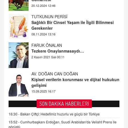
08.11.2024 13:16
FARUK ÖNALAN
Tezkere Onaylanmasaydı…
2 Kasım 2021 Salı 00:11
AV. DOĞAN CAN DOĞAN
Kişisel verilerin korunması ve dijital hukukun
gelişimi
15.09.2025 16:17
SEHER EREK
Kış Ayları Geldi, Hangi Önlemler Alınmalı?
9.12.2025 10:11
İNCİ GÜL AKÖL
SON DAKİKA HABERLERİ
Trump Keşke Adana'yı da Ziyaret Etse...
16:30 -
Bakan Çiftçi: Hedefimiz huzurlu ve güçlü bir Türkiye
06.07.2026 13:00
15:52 -
Cumhurbaşkanı Erdoğan, Suudi Arabistan'da Veliaht Prens ile
görüştü