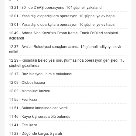
ADEM AKÖL
13:21 -
30 ilde DEAŞ operasyonu: 104 şüpheli yakalandı
Esed Destekçilerinin Yüzüne Vurulan Şamar:
Sednaya
13:01 -
Yasa dışı otoparkçılara operasyon: 10 şüpheliye ev hapsi
11.12.2024 12:30
13:01 -
Yasa dışı otoparkçılara operasyon: 10 şüpheliye ev hapsi
12:49 -
Adana Altın Koza'nın Orhan Kemal Emek Ödülleri sahipleri
DR. EKREM ASLAN
açıklandı
Gerçek Ne, Algı Ne? "Beraber Yürüyoruz"
Cümlesinin Peşinden
12:37 -
Avcılar Belediyesi soruşturmasında 12 şüpheli adliyeye sevk
edildi
19.07.2025 12:45
12:29 -
Kuşadası Belediyesi soruşturmasında operasyon genişledi: 15
GÖNÜL MENEKŞE
şüpheli gözaltında
Şifacının Yolu
12:17 -
Baz istasyonu hırsızı yakalandı
04.11.2025 12:56
12:09 -
Otobüs kazası
12:02 -
Motosiklet kazası
AV. RÜMEYSA ÖZKALE
11:55 -
Feci kaza
Kira Uyuşmazlıklarında Dava Açmadan Önce
Arabulucuya Başvuru Şartı
11:51 -
Sulama kanalında can verdi
23.09.2023 16:30
11:46 -
Kayıp kişi serada ölü bulundu
CAN UĞURATEŞ
11:41 -
Feci kaza
Değişen yapısıyla Suriye
11:23 -
Düğünde kavga: 5 yaralı