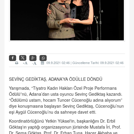
+
09.9.2021 02:46 | Güncelleme Tarihi: 09.9.2021 02:46
-
SEVİNÇ GEDİKTAŞ, ADANA’YA ÖDÜLLE DÖNDÜ
Yarışmada, “Tiyatro Kadın Hakları Özel Proje Performans
Ödülü”nü, Adana’dan usta oyuncu Sevinç Gediktaş kazandı.
“Ödülümü ustam, hocam Tuncer Cücenoğlu adına alıyorum”
diye konuşmasına başlayan Sevinç Gediktaş, Cücenoğlu’nun
eşi Aygül Cücenoğlu’nu da sahneye davet etti.
Koordinatörlüğünü Yetkin Yüksel'in, başkanlığını Dr. Erbil
Göktaş'ın yaptığı organizasyonun jürisinde Mustafa İri, Prof.
Dr. Sema Göktaş, Prof. Dr. Erhan Tuna, Hacer Akbaba ve