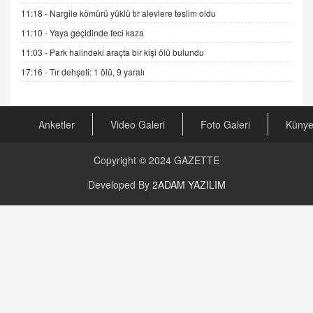
16.12.2024 14:16
11:18 -
Nargile kömürü yüklü tır alevlere teslim oldu
11:10 -
Yaya geçidinde feci kaza
GÜNLÜK BURÇ YORUMU
11:03 -
Park halindeki araçta bir kişi ölü bulundu
Günlük Burç Yorumu | 22 Kasım 2024: Koç,
Boğa, İkizler ve Daha Fazlası!
17:16 -
Tır dehşeti: 1 ölü, 9 yaralı
20.11.2024 17:44
PEARL SİRİUS
Anketler
Video Galeri
Foto Galeri
Küny
Mars 4 Kasım’da Aslan Burcuna Geçiyor
01.11.2025 14:25
Copyright © 2024
GAZETTE
BAYAN AURORA
Developed By
2ADAM YAZILIM
Kaygıları Düşüren, Sinirleri Düzelten Bitkiler
5.1.2025 12:23
DOKTOR CİVANIM
Mastürbasyon ve Tatmin: Bir Keşif Yolculuğu
13.11.2024 22:51