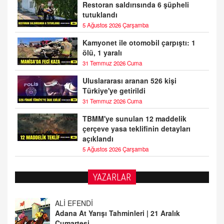
Restoran saldırısında 6 şüpheli
tutuklandı
5 Ağustos 2026 Çarşamba
Kamyonet ile otomobil çarpıştı: 1
ölü, 1 yaralı
31 Temmuz 2026 Cuma
Uluslararası aranan 526 kişi
Türkiye'ye getirildi
31 Temmuz 2026 Cuma
TBMM'ye sunulan 12 maddelik
çerçeve yasa teklifinin detayları
açıklandı
5 Ağustos 2026 Çarşamba
YAZARLAR
TUTKUNUN PERİSİ
Sağlıklı Bir Cinsel Yaşam ile İlgili Bilinmesi
Gerekenler