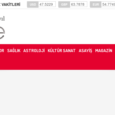
47.5229
63.7878
54.774
 VAKİTLERİ
USD
GBP
EUR
yıl
OR
SAĞLIK
ASTROLOJİ
KÜLTÜR SANAT
ASAYİŞ
MAGAZİN