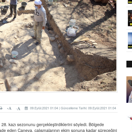
+
09.Eylül.2021 01:04 | Güncelleme Tarihi: 09.Eylül.2021 01:04
-
28. kazı sezonunu gerçekleştirdiklerini söyledi. Bölgede
i ifade eden Caneva, çalışmalarının ekim sonuna kadar süreceğini