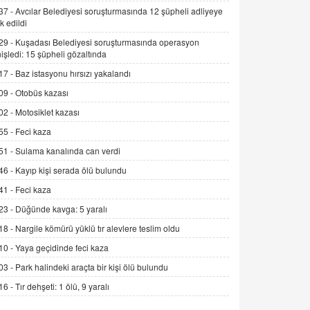
Alınmalı?
37 -
Avcılar Belediyesi soruşturmasında 12 şüpheli adliyeye
k edildi
9.12.2025 10:11
29 -
Kuşadası Belediyesi soruşturmasında operasyon
İNCİ GÜL AKÖL
işledi: 15 şüpheli gözaltında
Trump Keşke Adana'yı da Ziyaret Etse...
17 -
Baz istasyonu hırsızı yakalandı
06.07.2026 13:00
09 -
Otobüs kazası
02 -
Motosiklet kazası
ADEM AKÖL
55 -
Feci kaza
Esed Destekçilerinin Yüzüne Vurulan
Şamar: Sednaya
51 -
Sulama kanalında can verdi
11.12.2024 12:30
46 -
Kayıp kişi serada ölü bulundu
DR. EKREM ASLAN
41 -
Feci kaza
Gerçek Ne, Algı Ne? "Beraber
23 -
Düğünde kavga: 5 yaralı
Yürüyoruz" Cümlesinin Peşinden
18 -
Nargile kömürü yüklü tır alevlere teslim oldu
19.07.2025 12:45
10 -
Yaya geçidinde feci kaza
GÖNÜL MENEKŞE
03 -
Park halindeki araçta bir kişi ölü bulundu
Şifacının Yolu
16 -
Tır dehşeti: 1 ölü, 9 yaralı
04.11.2025 12:56