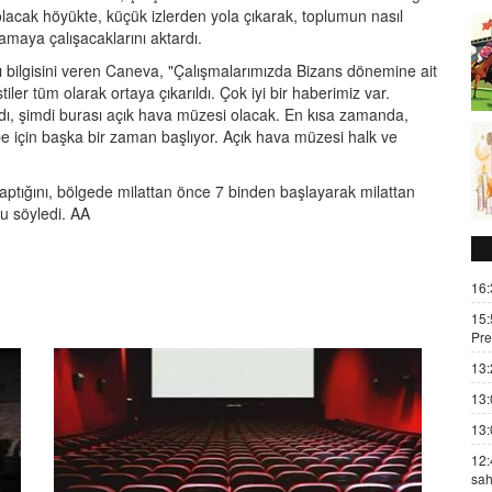
 olacak höyükte, küçük izlerden yola çıkarak, toplumun nasıl
lamaya çalışacaklarını aktardı.
bilgisini veren Caneva, "Çalışmalarımızda Bizans dönemine ait
tiler tüm olarak ortaya çıkarıldı. Çok iyi bir haberimiz var.
dı, şimdi burası açık hava müzesi olacak. En kısa zamanda,
pe için başka bir zaman başlıyor. Açık hava müzesi halk ve
aptığını, bölgede milattan önce 7 binden başlayarak milattan
nu söyledi. AA
16:
15:
Pre
13:
13:
13:
12:
sah