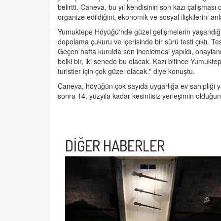
belirtti. Caneva, bu yıl kendisinin son kazı çalışması
organize edildiğini, ekonomik ve sosyal ilişkilerini an
Yumuktepe Höyüğü'nde güzel gelişmelerin yaşandığı 
depolama çukuru ve içerisinde bir sürü testi çıktı. Tes
Geçen hafta kurulda son incelemesi yapıldı, onaylan
belki bir, iki senede bu olacak. Kazı bitince Yumukte
turistler için çok güzel olacak." diye konuştu.
Caneva, höyüğün çok sayıda uygarlığa ev sahipliği y
sonra 14. yüzyıla kadar kesintisiz yerleşimin olduğu
DİĞER HABERLER