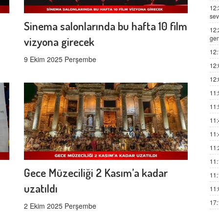
12:
sev
Sinema salonlarında bu hafta 10 film
12:
gen
vizyona girecek
12:
9 Ekim 2025 Perşembe
12:
12:
11:
11:
11:
11:
11:
11:
Gece Müzeciliği 2 Kasım’a kadar
11:
uzatıldı
11:
17:
2 Ekim 2025 Perşembe