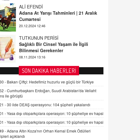
ALİ EFENDİ
Adana At Yarışı Tahminleri | 21 Aralık
Cumartesi
20.12.2024 12:46
TUTKUNUN PERİSİ
Sağlıklı Bir Cinsel Yaşam ile İlgili
Bilinmesi Gerekenler
08.11.2024 13:16
FARUK ÖNALAN
SON DAKİKA HABERLERİ
Tezkere Onaylanmasaydı…
30 -
Bakan Çiftçi: Hedefimiz huzurlu ve güçlü bir Türkiye
2 Kasım 2021 Salı 00:11
52 -
Cumhurbaşkanı Erdoğan, Suudi Arabistan'da Veliaht
ns ile görüştü
AV. DOĞAN CAN DOĞAN
21 -
30 ilde DEAŞ operasyonu: 104 şüpheli yakalandı
Kişisel verilerin korunması ve dijital
hukukun gelişimi
01 -
Yasa dışı otoparkçılara operasyon: 10 şüpheliye ev hapsi
15.09.2025 16:17
01 -
Yasa dışı otoparkçılara operasyon: 10 şüpheliye ev hapsi
49 -
Adana Altın Koza'nın Orhan Kemal Emek Ödülleri
SEHER EREK
ipleri açıklandı
Kış Ayları Geldi, Hangi Önlemler