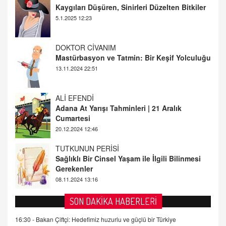
Mastürbasyon ve Tatmin: Bir Keşif Yolculuğu
13.11.2024 22:51
ALİ EFENDİ
Adana At Yarışı Tahminleri | 21 Aralık
Cumartesi
20.12.2024 12:46
TUTKUNUN PERİSİ
Sağlıklı Bir Cinsel Yaşam ile İlgili Bilinmesi
Gerekenler
08.11.2024 13:16
FARUK ÖNALAN
Tezkere Onaylanmasaydı…
2 Kasım 2021 Salı 00:11
AV. DOĞAN CAN DOĞAN
SON DAKİKA HABERLERİ
Kişisel verilerin korunması ve dijital hukukun
gelişimi
16:30 -
Bakan Çiftçi: Hedefimiz huzurlu ve güçlü bir Türkiye