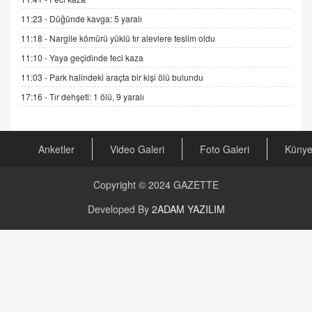
Şifacının Yolu
11:23 -
Düğünde kavga: 5 yaralı
04.11.2025 12:56
11:18 -
Nargile kömürü yüklü tır alevlere teslim oldu
11:10 -
Yaya geçidinde feci kaza
AV. RÜMEYSA ÖZKALE
11:03 -
Park halindeki araçta bir kişi ölü bulundu
Kira Uyuşmazlıklarında Dava Açmadan Önce
Arabulucuya Başvuru Şartı
17:16 -
Tır dehşeti: 1 ölü, 9 yaralı
23.09.2023 16:30
CAN UĞURATEŞ
Anketler
Video Galeri
Foto Galeri
Küny
Değişen yapısıyla Suriye
16.12.2024 14:16
Copyright © 2024
GAZETTE
GÜNLÜK BURÇ YORUMU
Developed By
2ADAM YAZILIM
Günlük Burç Yorumu | 22 Kasım 2024: Koç,
Boğa, İkizler ve Daha Fazlası!
20.11.2024 17:44
PEARL SİRİUS
Mars 4 Kasım’da Aslan Burcuna Geçiyor
01.11.2025 14:25