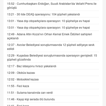
15.09.2025 16:17
15:52 -
Cumhurbaşkanı Erdoğan, Suudi Arabistan'da Veliaht Prens ile
görüştü
SEHER EREK
13:21 -
30 ilde DEAŞ operasyonu: 104 şüpheli yakalandı
Kış Ayları Geldi, Hangi Önlemler Alınmalı?
13:01 -
Yasa dışı otoparkçılara operasyon: 10 şüpheliye ev hapsi
9.12.2025 10:11
13:01 -
Yasa dışı otoparkçılara operasyon: 10 şüpheliye ev hapsi
12:49 -
Adana Altın Koza'nın Orhan Kemal Emek Ödülleri sahipleri
İNCİ GÜL AKÖL
açıklandı
Trump Keşke Adana'yı da Ziyaret Etse...
06.07.2026 13:00
12:37 -
Avcılar Belediyesi soruşturmasında 12 şüpheli adliyeye sevk
edildi
12:29 -
Kuşadası Belediyesi soruşturmasında operasyon genişledi: 15
ADEM AKÖL
şüpheli gözaltında
Esed Destekçilerinin Yüzüne Vurulan Şamar:
12:17 -
Baz istasyonu hırsızı yakalandı
Sednaya
12:09 -
Otobüs kazası
11.12.2024 12:30
12:02 -
Motosiklet kazası
DR. EKREM ASLAN
11:55 -
Feci kaza
Gerçek Ne, Algı Ne? "Beraber Yürüyoruz"
Cümlesinin Peşinden
11:51 -
Sulama kanalında can verdi
19.07.2025 12:45
11:46 -
Kayıp kişi serada ölü bulundu
GÖNÜL MENEKŞE
11:41 -
Feci kaza