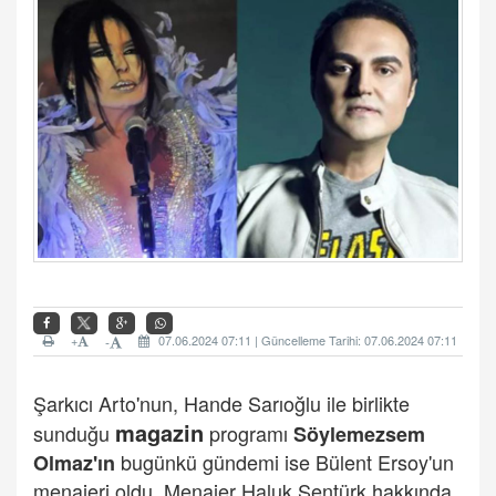
+
07.06.2024 07:11 | Güncelleme Tarihi: 07.06.2024 07:11
-
Şarkıcı Arto'nun, Hande Sarıoğlu ile birlikte
magazin
sunduğu
programı
Söylemezsem
bugünkü gündemi ise Bülent Ersoy'un
Olmaz'ın
menajeri oldu. Menajer Haluk Şentürk hakkında