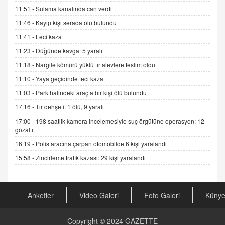
ADEM AKÖL
11:51 -
Sulama kanalında can verdi
Esed Destekçilerinin Yüzüne Vurulan Şamar:
11:46 -
Kayıp kişi serada ölü bulundu
Sednaya
11:41 -
Feci kaza
11.12.2024 12:30
11:23 -
Düğünde kavga: 5 yaralı
DR. EKREM ASLAN
11:18 -
Nargile kömürü yüklü tır alevlere teslim oldu
Gerçek Ne, Algı Ne? "Beraber Yürüyoruz"
Cümlesinin Peşinden
11:10 -
Yaya geçidinde feci kaza
19.07.2025 12:45
11:03 -
Park halindeki araçta bir kişi ölü bulundu
17:16 -
Tır dehşeti: 1 ölü, 9 yaralı
GÖNÜL MENEKŞE
Şifacının Yolu
17:00 -
198 saatlik kamera incelemesiyle suç örgütüne operasyon: 12
gözaltı
04.11.2025 12:56
16:19 -
Polis aracına çarpan otomobilde 6 kişi yaralandı
15:58 -
Zincirleme trafik kazası: 29 kişi yaralandı
AV. RÜMEYSA ÖZKALE
Kira Uyuşmazlıklarında Dava Açmadan Önce
Arabulucuya Başvuru Şartı
23.09.2023 16:30
Anketler
Video Galeri
Foto Galeri
Küny
CAN UĞURATEŞ
Değişen yapısıyla Suriye
Copyright © 2024
GAZETTE