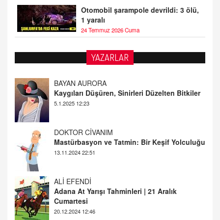
Otomobil şarampole devrildi: 3 ölü,
1 yaralı
24 Temmuz 2026 Cuma
BAYAN AURORA
YAZARLAR
Kaygıları Düşüren, Sinirleri Düzelten Bitkiler
5.1.2025 12:23
DOKTOR CİVANIM
Mastürbasyon ve Tatmin: Bir Keşif Yolculuğu
13.11.2024 22:51
ALİ EFENDİ
Adana At Yarışı Tahminleri | 21 Aralık
Cumartesi
20.12.2024 12:46
TUTKUNUN PERİSİ
Sağlıklı Bir Cinsel Yaşam ile İlgili Bilinmesi