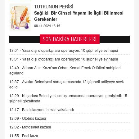
Gerekenler
08.11.2024 13:16
FARUK ÖNALAN
Tezkere Onaylanmasaydı…
2 Kasım 2021 Salı 00:11
SON DAKİKA HABERLERİ
13:01 -
Yasa dışı otoparkçılara operasyon: 10 şüpheliye ev hapsi
AV. DOĞAN CAN DOĞAN
Kişisel verilerin korunması ve dijital hukukun
13:01 -
Yasa dışı otoparkçılara operasyon: 10 şüpheliye ev hapsi
gelişimi
12:49 -
Adana Altın Koza'nın Orhan Kemal Emek Ödülleri sahipleri
15.09.2025 16:17
açıklandı
12:37 -
Avcılar Belediyesi soruşturmasında 12 şüpheli adliyeye sevk
SEHER EREK
edildi
Kış Ayları Geldi, Hangi Önlemler Alınmalı?
9.12.2025 10:11
12:29 -
Kuşadası Belediyesi soruşturmasında operasyon genişledi: 15
şüpheli gözaltında
12:17 -
Baz istasyonu hırsızı yakalandı
İNCİ GÜL AKÖL
12:09 -
Otobüs kazası
Trump Keşke Adana'yı da Ziyaret Etse...
06.07.2026 13:00
12:02 -
Motosiklet kazası
11:55 -
Feci kaza