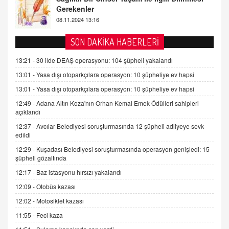
2 Kasım 2021 Salı 00:11
AV. DOĞAN CAN DOĞAN
SON DAKİKA HABERLERİ
Kişisel verilerin korunması ve dijital hukukun
gelişimi
13:21 -
30 ilde DEAŞ operasyonu: 104 şüpheli yakalandı
15.09.2025 16:17
13:01 -
Yasa dışı otoparkçılara operasyon: 10 şüpheliye ev hapsi
13:01 -
Yasa dışı otoparkçılara operasyon: 10 şüpheliye ev hapsi
SEHER EREK
Kış Ayları Geldi, Hangi Önlemler Alınmalı?
12:49 -
Adana Altın Koza'nın Orhan Kemal Emek Ödülleri sahipleri
açıklandı
9.12.2025 10:11
12:37 -
Avcılar Belediyesi soruşturmasında 12 şüpheli adliyeye sevk
edildi
İNCİ GÜL AKÖL
12:29 -
Kuşadası Belediyesi soruşturmasında operasyon genişledi: 15
Trump Keşke Adana'yı da Ziyaret Etse...
şüpheli gözaltında
06.07.2026 13:00
12:17 -
Baz istasyonu hırsızı yakalandı
12:09 -
Otobüs kazası
ADEM AKÖL
12:02 -
Motosiklet kazası
Esed Destekçilerinin Yüzüne Vurulan Şamar:
Sednaya
11:55 -
Feci kaza
11.12.2024 12:30