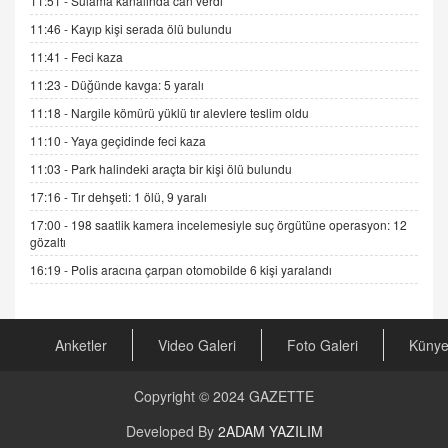
11:51 -
Sulama kanalında can verdi
DR. EKREM ASLAN
11:46 -
Kayıp kişi serada ölü bulundu
Gerçek Ne, Algı Ne? "Beraber Yürüyoruz"
11:41 -
Feci kaza
Cümlesinin Peşinden
11:23 -
Düğünde kavga: 5 yaralı
19.07.2025 12:45
11:18 -
Nargile kömürü yüklü tır alevlere teslim oldu
GÖNÜL MENEKŞE
11:10 -
Yaya geçidinde feci kaza
Şifacının Yolu
11:03 -
Park halindeki araçta bir kişi ölü bulundu
04.11.2025 12:56
17:16 -
Tır dehşeti: 1 ölü, 9 yaralı
17:00 -
198 saatlik kamera incelemesiyle suç örgütüne operasyon: 12
AV. RÜMEYSA ÖZKALE
gözaltı
Kira Uyuşmazlıklarında Dava Açmadan Önce
Arabulucuya Başvuru Şartı
16:19 -
Polis aracına çarpan otomobilde 6 kişi yaralandı
23.09.2023 16:30
CAN UĞURATEŞ
Anketler
Video Galeri
Foto Galeri
Küny
Değişen yapısıyla Suriye
16.12.2024 14:16
Copyright © 2024
GAZETTE
GÜNLÜK BURÇ YORUMU
Developed By
2ADAM YAZILIM