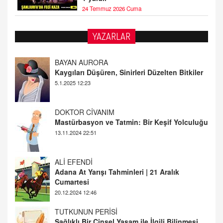
24 Temmuz 2026 Cuma
YAZARLAR
DOKTOR CİVANIM
Mastürbasyon ve Tatmin: Bir Keşif Yolculuğu
13.11.2024 22:51
ALİ EFENDİ
Adana At Yarışı Tahminleri | 21 Aralık
Cumartesi
20.12.2024 12:46
TUTKUNUN PERİSİ
Sağlıklı Bir Cinsel Yaşam ile İlgili Bilinmesi
Gerekenler
08.11.2024 13:16
FARUK ÖNALAN
Tezkere Onaylanmasaydı…