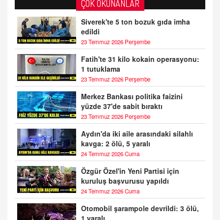
ÇOK OKUNANLAR
Siverek'te 5 ton bozuk gıda imha
edildi
23 Temmuz 2026 Perşembe
Fatih'te 31 kilo kokain operasyonu:
1 tutuklama
23 Temmuz 2026 Perşembe
Merkez Bankası politika faizini
yüzde 37'de sabit bıraktı
23 Temmuz 2026 Perşembe
Aydın'da iki aile arasındaki silahlı
kavga: 2 ölü, 5 yaralı
24 Temmuz 2026 Cuma
Özgür Özel'in Yeni Partisi için
kuruluş başvurusu yapıldı
24 Temmuz 2026 Cuma
Otomobil şarampole devrildi: 3 ölü,
1 yaralı