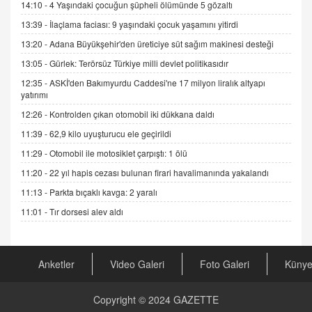
Esed Destekçilerinin Yüzüne Vurulan Şamar:
14:10 -
4 Yaşındaki çocuğun şüpheli ölümünde 5 gözaltı
Sednaya
13:39 -
İlaçlama faciası: 9 yaşındaki çocuk yaşamını yitirdi
11.12.2024 12:30
13:20 -
Adana Büyükşehir'den üreticiye süt sağım makinesi desteği
DR. EKREM ASLAN
13:05 -
Gürlek: Terörsüz Türkiye milli devlet politikasıdır
Gerçek Ne, Algı Ne? "Beraber Yürüyoruz"
12:35 -
ASKİ'den Bakımyurdu Caddesi'ne 17 milyon liralık altyapı
Cümlesinin Peşinden
yatırımı
19.07.2025 12:45
12:26 -
Kontrolden çıkan otomobil iki dükkana daldı
GÖNÜL MENEKŞE
11:39 -
62,9 kilo uyuşturucu ele geçirildi
Şifacının Yolu
11:29 -
Otomobil ile motosiklet çarpıştı: 1 ölü
04.11.2025 12:56
11:20 -
22 yıl hapis cezası bulunan firari havalimanında yakalandı
11:13 -
Parkta bıçaklı kavga: 2 yaralı
AV. RÜMEYSA ÖZKALE
Kira Uyuşmazlıklarında Dava Açmadan Önce
11:01 -
Tır dorsesi alev aldı
Arabulucuya Başvuru Şartı
23.09.2023 16:30
Anketler
Video Galeri
Foto Galeri
Küny
CAN UĞURATEŞ
Değişen yapısıyla Suriye
16.12.2024 14:16
Copyright © 2024
GAZETTE