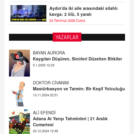
Aydın'da iki aile arasındaki silahlı
kavga: 2 ölü, 5 yaralı
24 Temmuz 2026 Cuma
YAZARLAR
DOKTOR CİVANIM
Mastürbasyon ve Tatmin: Bir Keşif Yolculuğu
13.11.2024 22:51
ALİ EFENDİ
Adana At Yarışı Tahminleri | 21 Aralık
Cumartesi
20.12.2024 12:46
TUTKUNUN PERİSİ
Sağlıklı Bir Cinsel Yaşam ile İlgili Bilinmesi
Gerekenler
08.11.2024 13:16