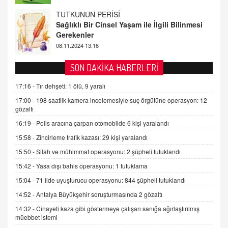
FARUK ÖNALAN
Tezkere Onaylanmasaydı…
2 Kasım 2021 Salı 00:11
AV. DOĞAN CAN DOĞAN
SON DAKİKA HABERLERİ
Kişisel verilerin korunması ve dijital hukukun
gelişimi
17:16 -
Tır dehşeti: 1 ölü, 9 yaralı
15.09.2025 16:17
17:00 -
198 saatlik kamera incelemesiyle suç örgütüne operasyon: 12
gözaltı
SEHER EREK
16:19 -
Polis aracına çarpan otomobilde 6 kişi yaralandı
Kış Ayları Geldi, Hangi Önlemler Alınmalı?
15:58 -
Zincirleme trafik kazası: 29 kişi yaralandı
9.12.2025 10:11
15:50 -
Silah ve mühimmat operasyonu: 2 şüpheli tutuklandı
15:42 -
Yasa dışı bahis operasyonu: 1 tutuklama
İNCİ GÜL AKÖL
Trump Keşke Adana'yı da Ziyaret Etse...
15:04 -
71 ilde uyuşturucu operasyonu: 844 şüpheli tutuklandı
06.07.2026 13:00
14:52 -
Antalya Büyükşehir soruşturmasında 2 gözaltı
14:32 -
Cinayeti kaza gibi göstermeye çalışan sanığa ağırlaştırılmış
müebbet istemi
ADEM AKÖL