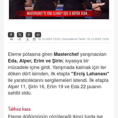
+
16.12.2024 13:02 | Güncelleme Tarihi: 16.12.2024 13:30
-
Eleme potasına giren
yarışmacıları
Masterchef
; kıyasıya bir
Eda, Alper, Erim ve Şirin
mücadele içine girdi. Yarışmada kalmak için ter
döken dört isimden, ilk etapta
"Erciş Lahanası"
ile yaratıcılıklarını sergilemeleri istendi. İlk etapta
Alper 11, Şirin 16, Erim 19 ve Eda 22 puanın
sahibi oldu.
Talihsiz kaza
Eleme düğümünün çözüleceği ikinci turda ise