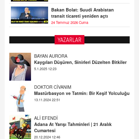
Bakan Bolat: Suudi Arabistan
transit ticareti yeniden açtı
24 Temmuz 2026 Cuma
YAZARLAR
DOKTOR CİVANIM
Mastürbasyon ve Tatmin: Bir Keşif Yolculuğu
13.11.2024 22:51
ALİ EFENDİ
Adana At Yarışı Tahminleri | 21 Aralık
Cumartesi
20.12.2024 12:46
TUTKUNUN PERİSİ
Sağlıklı Bir Cinsel Yaşam ile İlgili Bilinmesi
Gerekenler
08.11.2024 13:16