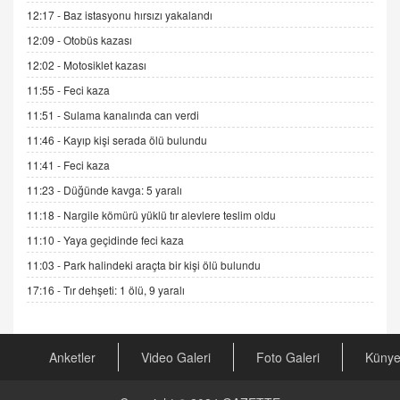
Esed Destekçilerinin Yüzüne Vurulan Şamar:
12:17 -
Baz istasyonu hırsızı yakalandı
Sednaya
12:09 -
Otobüs kazası
11.12.2024 12:30
12:02 -
Motosiklet kazası
DR. EKREM ASLAN
11:55 -
Feci kaza
Gerçek Ne, Algı Ne? "Beraber Yürüyoruz"
Cümlesinin Peşinden
11:51 -
Sulama kanalında can verdi
19.07.2025 12:45
11:46 -
Kayıp kişi serada ölü bulundu
GÖNÜL MENEKŞE
11:41 -
Feci kaza
Şifacının Yolu
11:23 -
Düğünde kavga: 5 yaralı
04.11.2025 12:56
11:18 -
Nargile kömürü yüklü tır alevlere teslim oldu
11:10 -
Yaya geçidinde feci kaza
AV. RÜMEYSA ÖZKALE
11:03 -
Park halindeki araçta bir kişi ölü bulundu
Kira Uyuşmazlıklarında Dava Açmadan Önce
Arabulucuya Başvuru Şartı
17:16 -
Tır dehşeti: 1 ölü, 9 yaralı
23.09.2023 16:30
CAN UĞURATEŞ
Anketler
Video Galeri
Foto Galeri
Küny
Değişen yapısıyla Suriye
16.12.2024 14:16