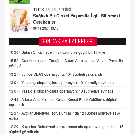
FARUK ÖNALAN
Tezkere Onaylanmasaydı…
2 Kasım 2021 Salı 00:11
AV. DOĞAN CAN DOĞAN
SON DAKİKA HABERLERİ
Kişisel verilerin korunması ve dijital hukukun
gelişimi
16:30 -
Bakan Çiftçi: Hedefimiz huzurlu ve güçlü bir Türkiye
15.09.2025 16:17
15:52 -
Cumhurbaşkanı Erdoğan, Suudi Arabistan'da Veliaht Prens ile
görüştü
SEHER EREK
13:21 -
30 ilde DEAŞ operasyonu: 104 şüpheli yakalandı
Kış Ayları Geldi, Hangi Önlemler Alınmalı?
13:01 -
Yasa dışı otoparkçılara operasyon: 10 şüpheliye ev hapsi
9.12.2025 10:11
13:01 -
Yasa dışı otoparkçılara operasyon: 10 şüpheliye ev hapsi
12:49 -
Adana Altın Koza'nın Orhan Kemal Emek Ödülleri sahipleri
İNCİ GÜL AKÖL
açıklandı
Trump Keşke Adana'yı da Ziyaret Etse...
06.07.2026 13:00
12:37 -
Avcılar Belediyesi soruşturmasında 12 şüpheli adliyeye sevk
edildi
12:29 -
Kuşadası Belediyesi soruşturmasında operasyon genişledi: 15
ADEM AKÖL
şüpheli gözaltında