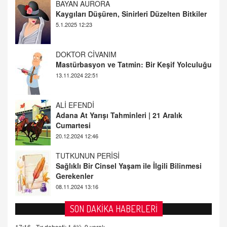
DOKTOR CİVANIM
Mastürbasyon ve Tatmin: Bir Keşif Yolculuğu
13.11.2024 22:51
ALİ EFENDİ
Adana At Yarışı Tahminleri | 21 Aralık
Cumartesi
20.12.2024 12:46
TUTKUNUN PERİSİ
Sağlıklı Bir Cinsel Yaşam ile İlgili Bilinmesi
Gerekenler
08.11.2024 13:16
FARUK ÖNALAN
Tezkere Onaylanmasaydı…
2 Kasım 2021 Salı 00:11
AV. DOĞAN CAN DOĞAN
SON DAKİKA HABERLERİ
Kişisel verilerin korunması ve dijital hukukun
gelişimi
17:16 -
Tır dehşeti: 1 ölü, 9 yaralı