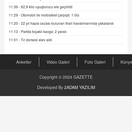
GÖNÜL MENEKŞE
11:39 -
62,9 kilo uyuşturucu ele geçirildi
Şifacının Yolu
11:29 -
Otomobil ile motosiklet çarpıştı: 1 ölü
04.11.2025 12:56
11:20 -
22 yıl hapis cezası bulunan firari havalimanında yakalandı
11:13 -
Parkta bıçaklı kavga: 2 yaralı
AV. RÜMEYSA ÖZKALE
Kira Uyuşmazlıklarında Dava Açmadan Önce
11:01 -
Tır dorsesi alev aldı
Arabulucuya Başvuru Şartı
23.09.2023 16:30
Anketler
Video Galeri
Foto Galeri
Küny
CAN UĞURATEŞ
Değişen yapısıyla Suriye
16.12.2024 14:16
Copyright © 2024
GAZETTE
Developed By
2ADAM YAZILIM
GÜNLÜK BURÇ YORUMU
Günlük Burç Yorumu | 22 Kasım 2024: Koç,
Boğa, İkizler ve Daha Fazlası!
20.11.2024 17:44
PEARL SİRİUS
Mars 4 Kasım’da Aslan Burcuna Geçiyor