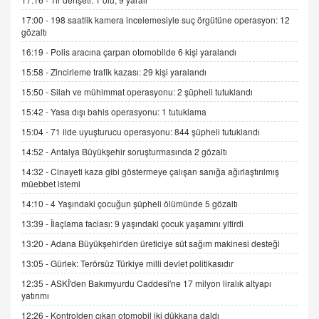
15.09.2025 16:17
17:00 -
198 saatlik kamera incelemesiyle suç örgütüne operasyon: 12
gözaltı
SEHER EREK
16:19 -
Polis aracına çarpan otomobilde 6 kişi yaralandı
Kış Ayları Geldi, Hangi Önlemler Alınmalı?
15:58 -
Zincirleme trafik kazası: 29 kişi yaralandı
9.12.2025 10:11
15:50 -
Silah ve mühimmat operasyonu: 2 şüpheli tutuklandı
15:42 -
Yasa dışı bahis operasyonu: 1 tutuklama
İNCİ GÜL AKÖL
Trump Keşke Adana'yı da Ziyaret Etse...
15:04 -
71 ilde uyuşturucu operasyonu: 844 şüpheli tutuklandı
06.07.2026 13:00
14:52 -
Antalya Büyükşehir soruşturmasında 2 gözaltı
14:32 -
Cinayeti kaza gibi göstermeye çalışan sanığa ağırlaştırılmış
müebbet istemi
ADEM AKÖL
Esed Destekçilerinin Yüzüne Vurulan Şamar:
14:10 -
4 Yaşındaki çocuğun şüpheli ölümünde 5 gözaltı
Sednaya
13:39 -
İlaçlama faciası: 9 yaşındaki çocuk yaşamını yitirdi
11.12.2024 12:30
13:20 -
Adana Büyükşehir'den üreticiye süt sağım makinesi desteği
DR. EKREM ASLAN
13:05 -
Gürlek: Terörsüz Türkiye milli devlet politikasıdır
Gerçek Ne, Algı Ne? "Beraber Yürüyoruz"
12:35 -
ASKİ'den Bakımyurdu Caddesi'ne 17 milyon liralık altyapı
Cümlesinin Peşinden
yatırımı
19.07.2025 12:45
12:26 -
Kontrolden çıkan otomobil iki dükkana daldı