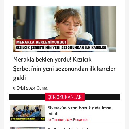
Merakla bekleniyordu! Kızılcık
Şerbeti’nin yeni sezonundan ilk kareler
geldi
6 Eylül 2024 Cuma
ÇOK OKUNANLAR
Siverek'te 5 ton bozuk gıda imha
edildi
23 Temmuz 2026 Perşembe