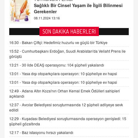
Tezkere Onaylanmasaydı…
2 Kasım 2021 Salı 00:11
AV. DOĞAN CAN DOĞAN
SON DAKİKA HABERLERİ
Kişisel verilerin korunması ve dijital hukukun
gelişimi
16:30 -
Bakan Çiftçi: Hedefimiz huzurlu ve güçlü bir Türkiye
15.09.2025 16:17
15:52 -
Cumhurbaşkanı Erdoğan, Suudi Arabistan'da Veliaht Prens ile
görüştü
SEHER EREK
13:21 -
30 ilde DEAŞ operasyonu: 104 şüpheli yakalandı
Kış Ayları Geldi, Hangi Önlemler Alınmalı?
13:01 -
Yasa dışı otoparkçılara operasyon: 10 şüpheliye ev hapsi
9.12.2025 10:11
13:01 -
Yasa dışı otoparkçılara operasyon: 10 şüpheliye ev hapsi
12:49 -
Adana Altın Koza'nın Orhan Kemal Emek Ödülleri sahipleri
İNCİ GÜL AKÖL
açıklandı
Trump Keşke Adana'yı da Ziyaret Etse...
06.07.2026 13:00
12:37 -
Avcılar Belediyesi soruşturmasında 12 şüpheli adliyeye sevk
edildi
12:29 -
Kuşadası Belediyesi soruşturmasında operasyon genişledi: 15
ADEM AKÖL
şüpheli gözaltında
Esed Destekçilerinin Yüzüne Vurulan Şamar:
12:17 -
Baz istasyonu hırsızı yakalandı
Sednaya