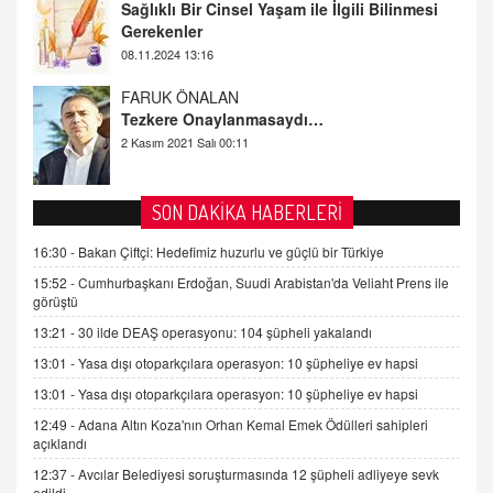
Sağlıklı Bir Cinsel Yaşam ile İlgili Bilinmesi
Gerekenler
08.11.2024 13:16
FARUK ÖNALAN
Tezkere Onaylanmasaydı…
2 Kasım 2021 Salı 00:11
AV. DOĞAN CAN DOĞAN
SON DAKİKA HABERLERİ
Kişisel verilerin korunması ve dijital hukukun
gelişimi
16:30 -
Bakan Çiftçi: Hedefimiz huzurlu ve güçlü bir Türkiye
15.09.2025 16:17
15:52 -
Cumhurbaşkanı Erdoğan, Suudi Arabistan'da Veliaht Prens ile
görüştü
SEHER EREK
13:21 -
30 ilde DEAŞ operasyonu: 104 şüpheli yakalandı
Kış Ayları Geldi, Hangi Önlemler Alınmalı?
9.12.2025 10:11
13:01 -
Yasa dışı otoparkçılara operasyon: 10 şüpheliye ev hapsi
13:01 -
Yasa dışı otoparkçılara operasyon: 10 şüpheliye ev hapsi
12:49 -
Adana Altın Koza'nın Orhan Kemal Emek Ödülleri sahipleri
İNCİ GÜL AKÖL
açıklandı
Trump Keşke Adana'yı da Ziyaret Etse...
06.07.2026 13:00
12:37 -
Avcılar Belediyesi soruşturmasında 12 şüpheli adliyeye sevk
edildi