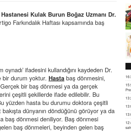
Hastanesi Kulak Burun Boğaz Uzmanı Dr.
rtigo Farkındalık Haftası kapsamında baş
im oynadı’ ifadesini kullandığını kaydeden Dr.
e bir durum yoktur.
Hasta
baş dönmesini,
16:
ır. Gerçek bir baş dönmesi ya da gerçek
15:
Pre
ni çeşitli şekillerde ifade edilebilir. Bu
13:
Bu yüzden hasta bu durumu doktora çeşitli
13:
bit bakışta dünyanın döndüğünü görüyor ya da
13:
a baş dönmesi deniliyor. Baş dönmesi
12:
gelen baş dönmeleri, beyinden gelen baş
sah