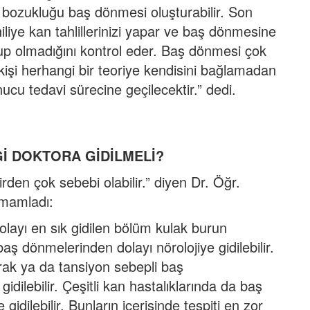
im bozukluğu baş dönmesi oluşturabilir. Son
ahiliye kan tahlillerinizi yapar ve baş dönmesine
up olmadığını kontrol eder. Baş dönmesi çok
işi herhangi bir teoriye kendisini bağlamadan
ucu tedavi sürecine geçilecektir.” dedi.
İ DOKTORA GİDİLMELİ?
rden çok sebebi olabilir.” diyen Dr. Öğr.
amamladı:
layı en sık gidilen bölüm kulak burun
baş dönmelerinden dolayı nörolojiye gidilebilir.
rak ya da tansiyon sebepli baş
idilebilir. Çeşitli kan hastalıklarında da baş
idilebilir. Bunların içerisinde tespiti en zor