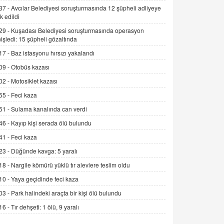
06.07.2026 13:00
37 -
Avcılar Belediyesi soruşturmasında 12 şüpheli adliyeye
k edildi
29 -
Kuşadası Belediyesi soruşturmasında operasyon
ADEM AKÖL
işledi: 15 şüpheli gözaltında
Esed Destekçilerinin Yüzüne Vurulan
17 -
Baz istasyonu hırsızı yakalandı
Şamar: Sednaya
09 -
Otobüs kazası
11.12.2024 12:30
02 -
Motosiklet kazası
DR. EKREM ASLAN
55 -
Feci kaza
Gerçek Ne, Algı Ne? "Beraber
Yürüyoruz" Cümlesinin Peşinden
51 -
Sulama kanalında can verdi
19.07.2025 12:45
46 -
Kayıp kişi serada ölü bulundu
GÖNÜL MENEKŞE
41 -
Feci kaza
Şifacının Yolu
23 -
Düğünde kavga: 5 yaralı
04.11.2025 12:56
18 -
Nargile kömürü yüklü tır alevlere teslim oldu
10 -
Yaya geçidinde feci kaza
AV. RÜMEYSA ÖZKALE
03 -
Park halindeki araçta bir kişi ölü bulundu
Kira Uyuşmazlıklarında Dava Açmadan
Önce Arabulucuya Başvuru Şartı
16 -
Tır dehşeti: 1 ölü, 9 yaralı
23.09.2023 16:30