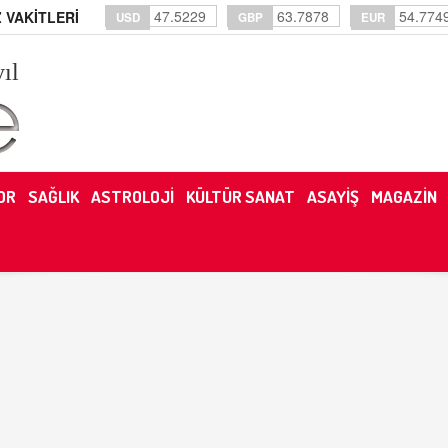
47.5229
63.7878
54.774
 VAKİTLERİ
USD
GBP
EUR
yıl
OR
SAĞLIK
ASTROLOJİ
KÜLTÜR SANAT
ASAYİŞ
MAGAZİN