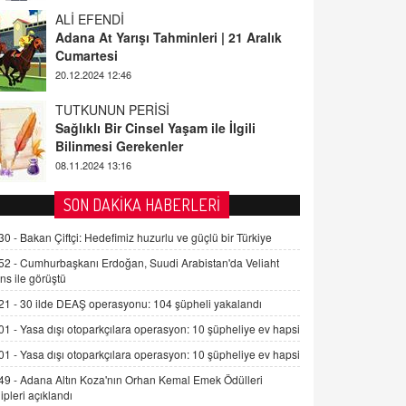
TUTKUNUN PERİSİ
Sağlıklı Bir Cinsel Yaşam ile İlgili
Bilinmesi Gerekenler
08.11.2024 13:16
FARUK ÖNALAN
Tezkere Onaylanmasaydı…
2 Kasım 2021 Salı 00:11
AV. DOĞAN CAN DOĞAN
SON DAKİKA HABERLERİ
Kişisel verilerin korunması ve dijital
hukukun gelişimi
30 -
Bakan Çiftçi: Hedefimiz huzurlu ve güçlü bir Türkiye
15.09.2025 16:17
52 -
Cumhurbaşkanı Erdoğan, Suudi Arabistan'da Veliaht
ns ile görüştü
SEHER EREK
21 -
30 ilde DEAŞ operasyonu: 104 şüpheli yakalandı
Kış Ayları Geldi, Hangi Önlemler
Alınmalı?
01 -
Yasa dışı otoparkçılara operasyon: 10 şüpheliye ev hapsi
9.12.2025 10:11
01 -
Yasa dışı otoparkçılara operasyon: 10 şüpheliye ev hapsi
49 -
Adana Altın Koza'nın Orhan Kemal Emek Ödülleri
İNCİ GÜL AKÖL
ipleri açıklandı
Trump Keşke Adana'yı da Ziyaret Etse...