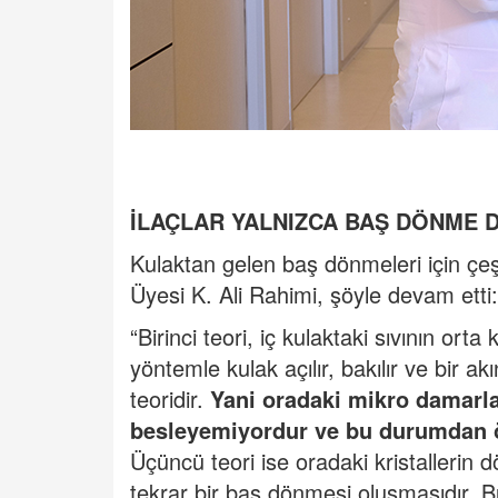
İLAÇLAR YALNIZCA BAŞ DÖNME
Kulaktan gelen baş dönmeleri için çeş
Üyesi K. Ali Rahimi, şöyle devam etti:
“Birinci teori, iç kulaktaki sıvının or
yöntemle kulak açılır, bakılır ve bir akı
teoridir.
Yani oradaki mikro damarlar
besleyemiyordur ve bu durumdan 
Üçüncü teori ise oradaki kristallerin 
tekrar bir baş dönmesi oluşmasıdır. Bu ç