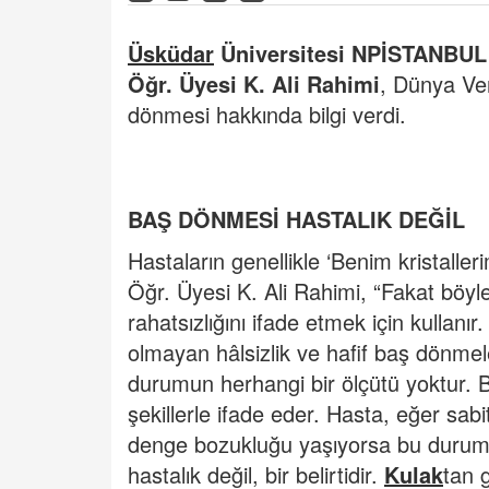
Üsküdar
Üniversitesi NPİSTANBUL 
Öğr. Üyesi K. Ali Rahimi
, Dünya Ve
dönmesi hakkında bilgi verdi.
BAŞ DÖNMESİ HASTALIK DEĞİL
Hastaların genellikle ‘Benim kristaller
Öğr. Üyesi K. Ali Rahimi, “Fakat böyl
rahatsızlığını ifade etmek için kullan
olmayan hâlsizlik ve hafif baş dönmeleri
durumun herhangi bir ölçütü yoktur. 
şekillerle ifade eder. Hasta, eğer sa
denge bozukluğu yaşıyorsa bu durum
hastalık değil, bir belirtidir.
Kulak
tan 