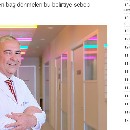
en baş dönmeleri bu belirtiye sebep
12:
sev
12:
gen
12:
12:
12:
11:
11:
11:
11:
11:
11:
11:
11:
17: