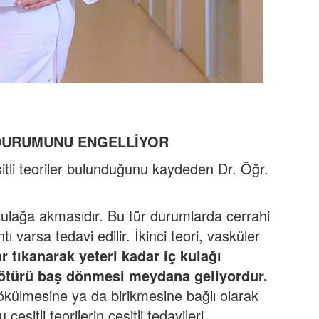
 DURUMUNU ENGELLİYOR
itli teoriler bulunduğunu kaydeden Dr. Öğr.
ta kulağa akmasıdır. Bu tür durumlarda cerrahi
ntı varsa tedavi edilir. İkinci teori, vasküler
 tıkanarak yeteri kadar iç kulağı
ötürü baş dönmesi meydana geliyordur.
dökülmesine ya da birikmesine bağlı olarak
eşitli teorilerin çeşitli tedavileri