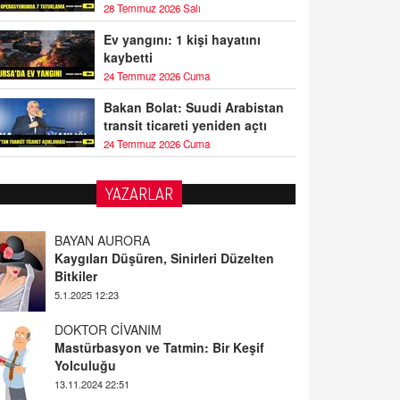
28 Temmuz 2026 Salı
Ev yangını: 1 kişi hayatını
kaybetti
24 Temmuz 2026 Cuma
Bakan Bolat: Suudi Arabistan
transit ticareti yeniden açtı
24 Temmuz 2026 Cuma
YAZARLAR
DOKTOR CİVANIM
Mastürbasyon ve Tatmin: Bir Keşif
Yolculuğu
13.11.2024 22:51
ALİ EFENDİ
Adana At Yarışı Tahminleri | 21 Aralık
Cumartesi
20.12.2024 12:46