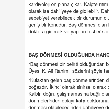
kardiyoloji ön plana çıkar. Kalpte rit
olarak ise dahiliyeye de gidilebilir. D
sebebiyet verebilecek bir durumun ol
geniş bir konudur. Baş dönmesi olan k
doktora gidecek ve yapılan testler son
BAŞ DÖNMESİ OLDUĞUNDA HANG
“Baş dönmesi bir belirti olduğundan bi
Üyesi K. Ali Rahimi, sözlerini şöyle t
“Kulaktan gelen baş dönmelerinden do
boğazdır. İkinci olarak sinirsel olarak 
Kalbin doğru çalışmamasına bağlı ola
dönmelerinden dolayı
kalp
doktoruna g
dönmesi olabileceğinden dahiliyeye de g