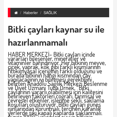
Haberler
SAĞLIK
Bitki çayları kaynar su ile
hazırlanmamalı
HABER MERKEZİ- Bitki çayları içinde
yararları bileşenler, mineraller ve
vitaminler barındırıyor. Her bitkinin meyve,
çiçek, yaprak, kök gibi farklı kısımlarının
fitokimyasal içeriğinin farklı olduğunu ve
burada bitkinin hangi kısmından çay
yapılacağının iyi bilinmesi gerektiğini
belirten Anadolu Sağlık Merkezi Beslenme
ve Diyet Uzmanı Tuba Örnek, “Bitki
çaylarının yararlı olabilmesi için kalitesini
belirleyen faktörleri coğrafi, tarımsal ve
çevresel etkenler, işlenme şekli, saklama
koşulları oluşturuyor. Bitki çayları güneş
ışınlarından korunmalı, tercihen karanlık
yerlerde sıkı kapalı kaplarda saklanmalı.
Ayrıca 100°C’ye ısıtılan suyun bitkinin