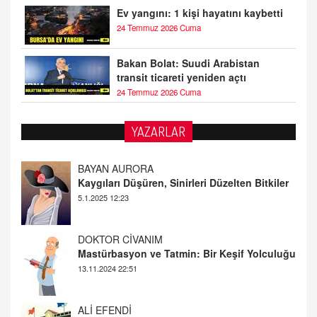
Ev yangını: 1 kişi hayatını kaybetti
24 Temmuz 2026 Cuma
Bakan Bolat: Suudi Arabistan
transit ticareti yeniden açtı
24 Temmuz 2026 Cuma
YAZARLAR
DOKTOR CİVANIM
Mastürbasyon ve Tatmin: Bir Keşif Yolculuğu
13.11.2024 22:51
ALİ EFENDİ
Adana At Yarışı Tahminleri | 21 Aralık
Cumartesi
20.12.2024 12:46
TUTKUNUN PERİSİ