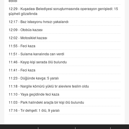
edildi
12:29 -
Kuşadası Belediyesi soruşturmasında operasyon genişledi: 15
ADEM AKÖL
şüpheli gözaltında
Esed Destekçilerinin Yüzüne Vurulan Şamar:
12:17 -
Baz istasyonu hırsızı yakalandı
Sednaya
12:09 -
Otobüs kazası
11.12.2024 12:30
12:02 -
Motosiklet kazası
DR. EKREM ASLAN
11:55 -
Feci kaza
Gerçek Ne, Algı Ne? "Beraber Yürüyoruz"
Cümlesinin Peşinden
11:51 -
Sulama kanalında can verdi
19.07.2025 12:45
11:46 -
Kayıp kişi serada ölü bulundu
GÖNÜL MENEKŞE
11:41 -
Feci kaza
Şifacının Yolu
11:23 -
Düğünde kavga: 5 yaralı
04.11.2025 12:56
11:18 -
Nargile kömürü yüklü tır alevlere teslim oldu
11:10 -
Yaya geçidinde feci kaza
AV. RÜMEYSA ÖZKALE
11:03 -
Park halindeki araçta bir kişi ölü bulundu
Kira Uyuşmazlıklarında Dava Açmadan Önce
Arabulucuya Başvuru Şartı
17:16 -
Tır dehşeti: 1 ölü, 9 yaralı
23.09.2023 16:30
CAN UĞURATEŞ