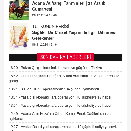
Sağlıklı Bir Cinsel Yaşam ile İlgili Bilinmesi
Gerekenler
08.11.2024 13:16
FARUK ÖNALAN
Tezkere Onaylanmasaydı…
2 Kasım 2021 Salı 00:11
AV. DOĞAN CAN DOĞAN
SON DAKİKA HABERLERİ
Kişisel verilerin korunması ve dijital hukukun
gelişimi
16:30 -
Bakan Çiftçi: Hedefimiz huzurlu ve güçlü bir Türkiye
15.09.2025 16:17
15:52 -
Cumhurbaşkanı Erdoğan, Suudi Arabistan'da Veliaht Prens ile
görüştü
SEHER EREK
13:21 -
30 ilde DEAŞ operasyonu: 104 şüpheli yakalandı
Kış Ayları Geldi, Hangi Önlemler Alınmalı?
13:01 -
Yasa dışı otoparkçılara operasyon: 10 şüpheliye ev hapsi
9.12.2025 10:11
13:01 -
Yasa dışı otoparkçılara operasyon: 10 şüpheliye ev hapsi
12:49 -
Adana Altın Koza'nın Orhan Kemal Emek Ödülleri sahipleri
İNCİ GÜL AKÖL
açıklandı
Trump Keşke Adana'yı da Ziyaret Etse...
06.07.2026 13:00
12:37 -
Avcılar Belediyesi soruşturmasında 12 şüpheli adliyeye sevk