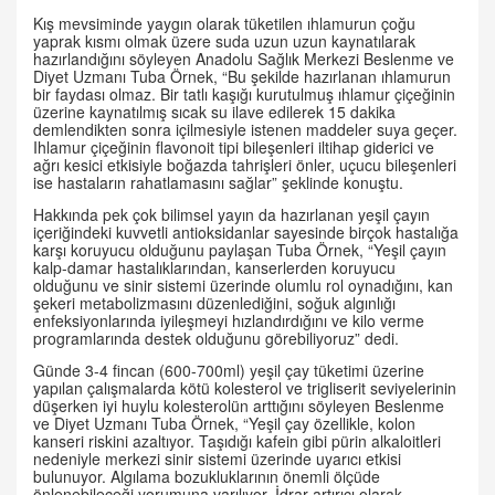
Kış mevsiminde yaygın olarak tüketilen ıhlamurun çoğu
yaprak kısmı olmak üzere suda uzun uzun kaynatılarak
hazırlandığını söyleyen Anadolu Sağlık Merkezi Beslenme ve
Diyet Uzmanı Tuba Örnek, “Bu şekilde hazırlanan ıhlamurun
bir faydası olmaz. Bir tatlı kaşığı kurutulmuş ıhlamur çiçeğinin
üzerine kaynatılmış sıcak su ilave edilerek 15 dakika
demlendikten sonra içilmesiyle istenen maddeler suya geçer.
Ihlamur çiçeğinin flavonoit tipi bileşenleri iltihap giderici ve
ağrı kesici etkisiyle boğazda tahrişleri önler, uçucu bileşenleri
ise hastaların rahatlamasını sağlar” şeklinde konuştu.
Hakkında pek çok bilimsel yayın da hazırlanan yeşil çayın
içeriğindeki kuvvetli antioksidanlar sayesinde birçok hastalığa
karşı koruyucu olduğunu paylaşan Tuba Örnek, “Yeşil çayın
kalp-damar hastalıklarından, kanserlerden koruyucu
olduğunu ve sinir sistemi üzerinde olumlu rol oynadığını, kan
şekeri metabolizmasını düzenlediğini, soğuk algınlığı
enfeksiyonlarında iyileşmeyi hızlandırdığını ve kilo verme
programlarında destek olduğunu görebiliyoruz” dedi.
Günde 3-4 fincan (600-700ml) yeşil çay tüketimi üzerine
yapılan çalışmalarda kötü kolesterol ve trigliserit seviyelerinin
düşerken iyi huylu kolesterolün arttığını söyleyen Beslenme
ve Diyet Uzmanı Tuba Örnek, “Yeşil çay özellikle, kolon
kanseri riskini azaltıyor. Taşıdığı kafein gibi pürin alkaloitleri
nedeniyle merkezi sinir sistemi üzerinde uyarıcı etkisi
bulunuyor. Algılama bozukluklarının önemli ölçüde
önlenebileceği yorumuna varılıyor. İdrar artırıcı olarak