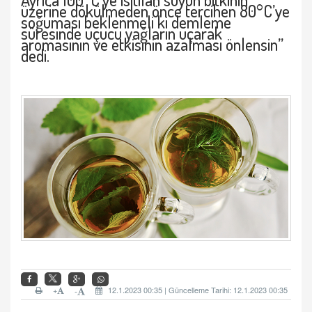
üzerine dökülmeden önce tercihen 80°C’ye
soğuması beklenmeli ki demleme
süresinde uçucu yağların uçarak
aromasının ve etkisinin azalması önlensin”
dedi.
+
12.1.2023 00:35 | Güncelleme Tarihi: 12.1.2023 00:35
-