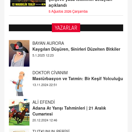
açıklandı
5 Ağustos 2026 Çarşamba
BAYAN AURORA
YAZARLAR
Kaygıları Düşüren, Sinirleri Düzelten Bitkiler
5.1.2025 12:23
DOKTOR CİVANIM
Mastürbasyon ve Tatmin: Bir Keşif Yolculuğu
13.11.2024 22:51
ALİ EFENDİ
Adana At Yarışı Tahminleri | 21 Aralık
Cumartesi
20.12.2024 12:46
TUTKUNUN PERİSİ
Sağlıklı Bir Cinsel Yaşam ile İlgili Bilinmesi
Gerekenler