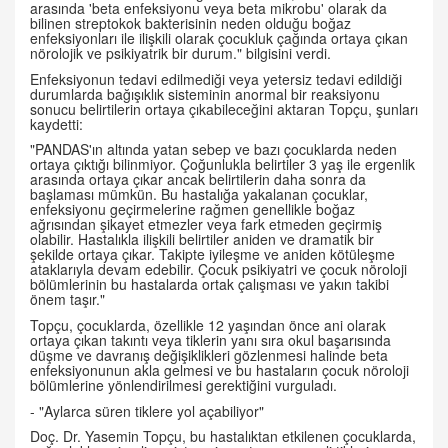
arasında 'beta enfeksiyonu veya beta mikrobu' olarak da
bilinen streptokok bakterisinin neden olduğu boğaz
enfeksiyonları ile ilişkili olarak çocukluk çağında ortaya çıkan
nörolojik ve psikiyatrik bir durum." bilgisini verdi.
Enfeksiyonun tedavi edilmediği veya yetersiz tedavi edildiği
durumlarda bağışıklık sisteminin anormal bir reaksiyonu
sonucu belirtilerin ortaya çıkabileceğini aktaran Topçu, şunları
kaydetti:
"PANDAS'ın altında yatan sebep ve bazı çocuklarda neden
ortaya çıktığı bilinmiyor. Çoğunlukla belirtiler 3 yaş ile ergenlik
arasında ortaya çıkar ancak belirtilerin daha sonra da
başlaması mümkün. Bu hastalığa yakalanan çocuklar,
enfeksiyonu geçirmelerine rağmen genellikle boğaz
ağrısından şikayet etmezler veya fark etmeden geçirmiş
olabilir. Hastalıkla ilişkili belirtiler aniden ve dramatik bir
şekilde ortaya çıkar. Takipte iyileşme ve aniden kötüleşme
ataklarıyla devam edebilir. Çocuk psikiyatri ve çocuk nöroloji
bölümlerinin bu hastalarda ortak çalışması ve yakın takibi
önem taşır."
Topçu, çocuklarda, özellikle 12 yaşından önce ani olarak
ortaya çıkan takıntı veya tiklerin yanı sıra okul başarısında
düşme ve davranış değişiklikleri gözlenmesi halinde beta
enfeksiyonunun akla gelmesi ve bu hastaların çocuk nöroloji
bölümlerine yönlendirilmesi gerektiğini vurguladı.
- "Aylarca süren tiklere yol açabiliyor"
Doç. Dr. Yasemin Topçu, bu hastalıktan etkilenen çocuklarda,