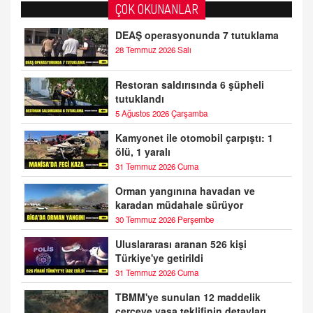
ÇOK OKUNANLAR
DEAŞ operasyonunda 7 tutuklama
28 Temmuz 2026 Salı
Restoran saldırısında 6 şüpheli
tutuklandı
5 Ağustos 2026 Çarşamba
Kamyonet ile otomobil çarpıştı: 1
ölü, 1 yaralı
31 Temmuz 2026 Cuma
Orman yangınına havadan ve
karadan müdahale sürüyor
30 Temmuz 2026 Perşembe
Uluslararası aranan 526 kişi
Türkiye'ye getirildi
31 Temmuz 2026 Cuma
TBMM'ye sunulan 12 maddelik
çerçeve yasa teklifinin detayları