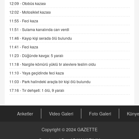
Esed Destekçilerinin Yüzüne Vurulan Şamar:
12:09 -
Otobüs kazası
Sednaya
12:02 -
Motosiklet kazası
11.12.2024 12:30
11:55 -
Feci kaza
DR. EKREM ASLAN
11:51 -
Sulama kanalında can verdi
Gerçek Ne, Algı Ne? "Beraber Yürüyoruz"
11:46 -
Kayıp kişi serada ölü bulundu
Cümlesinin Peşinden
11:41 -
Feci kaza
19.07.2025 12:45
11:23 -
Düğünde kavga: 5 yaralı
GÖNÜL MENEKŞE
11:18 -
Nargile kömürü yüklü tır alevlere teslim oldu
Şifacının Yolu
04.11.2025 12:56
11:10 -
Yaya geçidinde feci kaza
11:03 -
Park halindeki araçta bir kişi ölü bulundu
AV. RÜMEYSA ÖZKALE
17:16 -
Tır dehşeti: 1 ölü, 9 yaralı
Kira Uyuşmazlıklarında Dava Açmadan Önce
Arabulucuya Başvuru Şartı
23.09.2023 16:30
Anketler
Video Galeri
Foto Galeri
Küny
CAN UĞURATEŞ
Değişen yapısıyla Suriye
Copyright © 2024
GAZETTE
16.12.2024 14:16