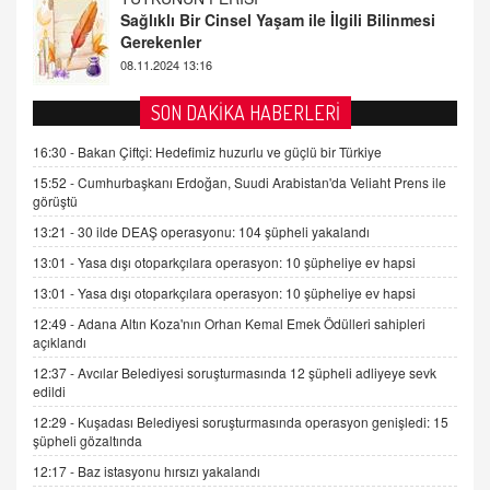
08.11.2024 13:16
FARUK ÖNALAN
Tezkere Onaylanmasaydı…
2 Kasım 2021 Salı 00:11
SON DAKİKA HABERLERİ
AV. DOĞAN CAN DOĞAN
16:30 -
Bakan Çiftçi: Hedefimiz huzurlu ve güçlü bir Türkiye
Kişisel verilerin korunması ve dijital hukukun
15:52 -
Cumhurbaşkanı Erdoğan, Suudi Arabistan'da Veliaht Prens ile
gelişimi
görüştü
15.09.2025 16:17
13:21 -
30 ilde DEAŞ operasyonu: 104 şüpheli yakalandı
SEHER EREK
13:01 -
Yasa dışı otoparkçılara operasyon: 10 şüpheliye ev hapsi
Kış Ayları Geldi, Hangi Önlemler Alınmalı?
13:01 -
Yasa dışı otoparkçılara operasyon: 10 şüpheliye ev hapsi
9.12.2025 10:11
12:49 -
Adana Altın Koza'nın Orhan Kemal Emek Ödülleri sahipleri
açıklandı
İNCİ GÜL AKÖL
12:37 -
Avcılar Belediyesi soruşturmasında 12 şüpheli adliyeye sevk
edildi
Trump Keşke Adana'yı da Ziyaret Etse...
06.07.2026 13:00
12:29 -
Kuşadası Belediyesi soruşturmasında operasyon genişledi: 15
şüpheli gözaltında
12:17 -
Baz istasyonu hırsızı yakalandı
ADEM AKÖL