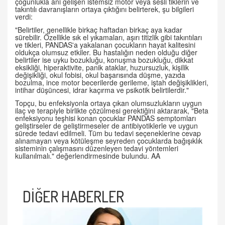
çoğunlukla ani gelişen istemsiz motor veya sesli tiklerin ve
takıntılı davranışların ortaya çıktığını belirterek, şu bilgileri
verdi:
"Belirtiler, genellikle birkaç haftadan birkaç aya kadar
sürebilir. Özellikle sık el yıkamaları, aşırı titizlik gibi takıntıları
ve tikleri, PANDAS'a yakalanan çocukların hayat kalitesini
oldukça olumsuz etkiler. Bu hastalığın neden olduğu diğer
belirtiler ise uyku bozukluğu, konuşma bozukluğu, dikkat
eksikliği, hiperaktivite, panik ataklar, huzursuzluk, kişilik
değişikliği, okul fobisi, okul başarısında düşme, yazıda
bozulma, ince motor becerilerde gerileme, iştah değişiklikleri,
intihar düşüncesi, idrar kaçırma ve psikotik belirtilerdir."
Topçu, bu enfeksiyonla ortaya çıkan olumsuzlukların uygun
ilaç ve terapiyle birlikte çözülmesi gerektiğini aktararak, "Beta
enfeksiyonu teşhisi konan çocuklar PANDAS semptomları
geliştirseler de geliştirmeseler de antibiyotiklerle ve uygun
sürede tedavi edilmeli. Tüm bu tedavi seçeneklerine cevap
alınamayan veya kötüleşme seyreden çocuklarda bağışıklık
sisteminin çalışmasını düzenleyen tedavi yöntemleri
kullanılmalı." değerlendirmesinde bulundu. AA
DİĞER HABERLER