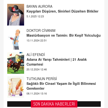
DOKTOR CİVANIM
Mastürbasyon ve Tatmin: Bir Keşif Yolculuğu
13.11.2024 22:51
ALİ EFENDİ
Adana At Yarışı Tahminleri | 21 Aralık
Cumartesi
20.12.2024 12:46
TUTKUNUN PERİSİ
Sağlıklı Bir Cinsel Yaşam ile İlgili Bilinmesi
Gerekenler
08.11.2024 13:16
FARUK ÖNALAN
Tezkere Onaylanmasaydı…
2 Kasım 2021 Salı 00:11
AV. DOĞAN CAN DOĞAN
SON DAKİKA HABERLERİ
Kişisel verilerin korunması ve dijital hukukun