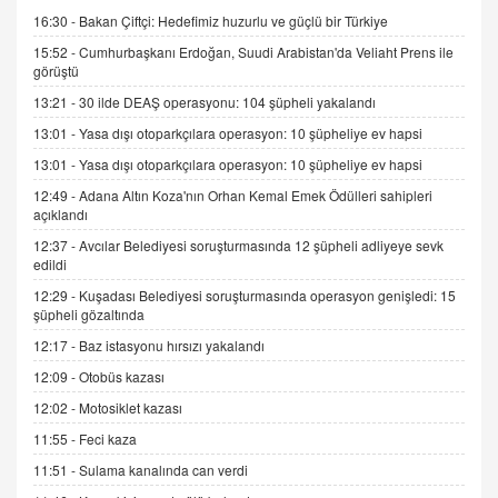
gelişimi
16:30 -
Bakan Çiftçi: Hedefimiz huzurlu ve güçlü bir Türkiye
15.09.2025 16:17
15:52 -
Cumhurbaşkanı Erdoğan, Suudi Arabistan'da Veliaht Prens ile
görüştü
SEHER EREK
13:21 -
30 ilde DEAŞ operasyonu: 104 şüpheli yakalandı
Kış Ayları Geldi, Hangi Önlemler Alınmalı?
13:01 -
Yasa dışı otoparkçılara operasyon: 10 şüpheliye ev hapsi
9.12.2025 10:11
13:01 -
Yasa dışı otoparkçılara operasyon: 10 şüpheliye ev hapsi
12:49 -
Adana Altın Koza'nın Orhan Kemal Emek Ödülleri sahipleri
İNCİ GÜL AKÖL
açıklandı
Trump Keşke Adana'yı da Ziyaret Etse...
06.07.2026 13:00
12:37 -
Avcılar Belediyesi soruşturmasında 12 şüpheli adliyeye sevk
edildi
12:29 -
Kuşadası Belediyesi soruşturmasında operasyon genişledi: 15
ADEM AKÖL
şüpheli gözaltında
Esed Destekçilerinin Yüzüne Vurulan Şamar:
12:17 -
Baz istasyonu hırsızı yakalandı
Sednaya
12:09 -
Otobüs kazası
11.12.2024 12:30
12:02 -
Motosiklet kazası
DR. EKREM ASLAN
11:55 -
Feci kaza
Gerçek Ne, Algı Ne? "Beraber Yürüyoruz"
Cümlesinin Peşinden
11:51 -
Sulama kanalında can verdi
19.07.2025 12:45