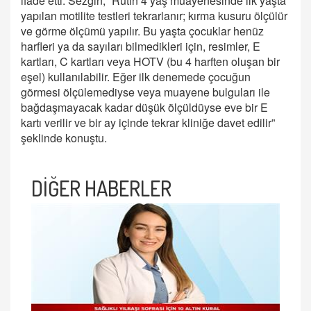
ifade etti. Sezgin, “Rutin 4 yaş muayenesinde ilk yaşta
yapılan motilite testleri tekrarlanır; kırma kusuru ölçülür
ve görme ölçümü yapılır. Bu yaşta çocuklar henüz
harfleri ya da sayıları bilmedikleri için, resimler, E
kartları, C kartları veya HOTV (bu 4 harften oluşan bir
eşel) kullanılabilir. Eğer ilk denemede çocuğun
görmesi ölçülemediyse veya muayene bulguları ile
bağdaşmayacak kadar düşük ölçüldüyse eve bir E
kartı verilir ve bir ay içinde tekrar kliniğe davet edilir”
şeklinde konuştu.
DİĞER HABERLER