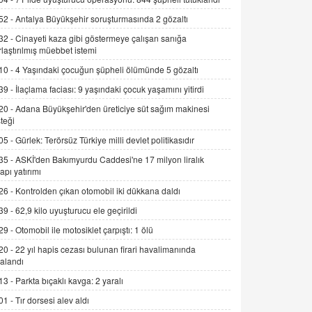
Alınmalı?
52 -
Antalya Büyükşehir soruşturmasında 2 gözaltı
9.12.2025 10:11
32 -
Cinayeti kaza gibi göstermeye çalışan sanığa
rlaştırılmış müebbet istemi
İNCİ GÜL AKÖL
Trump Keşke Adana'yı da Ziyaret Etse...
10 -
4 Yaşındaki çocuğun şüpheli ölümünde 5 gözaltı
06.07.2026 13:00
39 -
İlaçlama faciası: 9 yaşındaki çocuk yaşamını yitirdi
20 -
Adana Büyükşehir'den üreticiye süt sağım makinesi
ADEM AKÖL
teği
Esed Destekçilerinin Yüzüne Vurulan
05 -
Gürlek: Terörsüz Türkiye milli devlet politikasıdır
Şamar: Sednaya
35 -
ASKİ'den Bakımyurdu Caddesi'ne 17 milyon liralık
11.12.2024 12:30
yapı yatırımı
DR. EKREM ASLAN
26 -
Kontrolden çıkan otomobil iki dükkana daldı
Gerçek Ne, Algı Ne? "Beraber
39 -
62,9 kilo uyuşturucu ele geçirildi
Yürüyoruz" Cümlesinin Peşinden
29 -
Otomobil ile motosiklet çarpıştı: 1 ölü
19.07.2025 12:45
20 -
22 yıl hapis cezası bulunan firari havalimanında
GÖNÜL MENEKŞE
alandı
Şifacının Yolu
13 -
Parkta bıçaklı kavga: 2 yaralı
04.11.2025 12:56
01 -
Tır dorsesi alev aldı