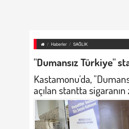
Haberler
SAĞLIK
"Dumansız Türkiye" sta
Kastamonu'da, "Dumans
açılan stantta sigaranın za