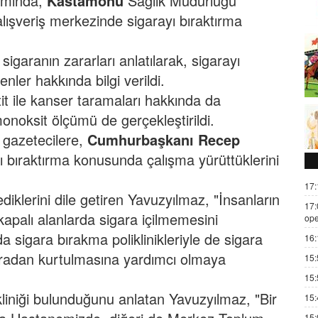
amında,
Kastamonu
Sağlık Müdürlüğü
alışveriş merkezinde sigarayı bıraktırma
igaranın zararları anlatılarak, sigarayı
ler hakkında bilgi verildi.
t ile kanser taramaları hakkında da
onoksit ölçümü de gerçekleştirildi.
, gazetecilere,
Cumhurbaşkanı
Recep
ayı bıraktırma konusunda çalışma yürüttüklerini
17:
iklerini dile getiren Yavuzyılmaz, "İnsanların
17:
 kapalı alanlarda sigara içilmemesini
ope
sigara bırakma poliklinikleriyle de sigara
16:
garadan kurtulmasına yardımcı olmaya
15:
15:
liniği bulunduğunu anlatan Yavuzyılmaz, "Bir
15:
15: