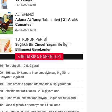
ALİ EFENDİ
Adana At Yarışı Tahminleri | 21 Aralık
Cumartesi
20.12.2024 12:46
TUTKUNUN PERİSİ
Sağlıklı Bir Cinsel Yaşam ile İlgili
Bilinmesi Gerekenler
08.11.2024 13:16
FARUK ÖNALAN
SON DAKİKA HABERLERİ
Tezkere Onaylanmasaydı…
16 -
Tır dehşeti: 1 ölü, 9 yaralı
2 Kasım 2021 Salı 00:11
00 -
198 saatlik kamera incelemesiyle suç örgütüne
rasyon: 12 gözaltı
AV. DOĞAN CAN DOĞAN
19 -
Polis aracına çarpan otomobilde 6 kişi yaralandı
Kişisel verilerin korunması ve dijital
hukukun gelişimi
58 -
Zincirleme trafik kazası: 29 kişi yaralandı
15.09.2025 16:17
50 -
Silah ve mühimmat operasyonu: 2 şüpheli tutuklandı
42 -
Yasa dışı bahis operasyonu: 1 tutuklama
SEHER EREK
Kış Ayları Geldi, Hangi Önlemler
04 -
71 ilde uyuşturucu operasyonu: 844 şüpheli tutuklandı