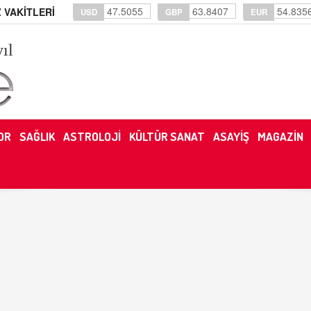
47.5055
63.8407
54.835
 VAKİTLERİ
USD
GBP
EUR
yıl
OR
SAĞLIK
ASTROLOJİ
KÜLTÜR SANAT
ASAYİŞ
MAGAZİN