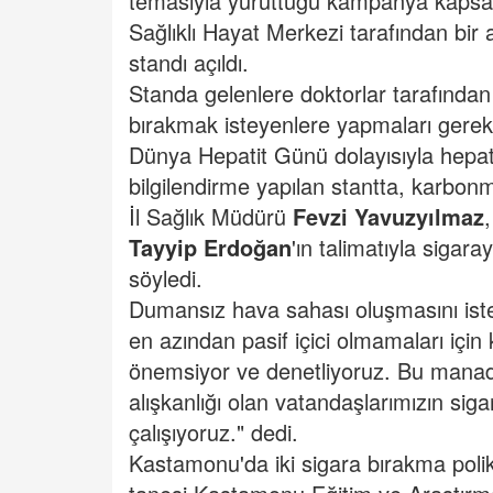
temasıyla yürüttüğü kampanya kaps
Sağlıklı Hayat Merkezi tarafından bir 
standı açıldı.
Standa gelenlere doktorlar tarafından s
bırakmak isteyenlere yapmaları gereken
Dünya Hepatit Günü dolayısıyla hepati
bilgilendirme yapılan stantta, karbonm
İl Sağlık Müdürü
Fevzi Yavuzyılmaz
Tayyip Erdoğan
'ın talimatıyla sigar
söyledi.
Dumansız hava sahası oluşmasını isted
en azından pasif içici olmamaları için
önemsiyor ve denetliyoruz. Bu manada 
alışkanlığı olan vatandaşlarımızın si
çalışıyoruz." dedi.
Kastamonu'da iki sigara bırakma polik