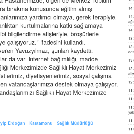
ma Hastanemizde, diğeri de Merkez Toplum
ara bırakma konusunda eğitim almış
14:
anlarımıza yardımcı olmaya, gerek terapiyle,
14:
ağı
şkanlıktan kurtulmalarına katkı sağlamaya
14:
bi bilgilendirme afişleriyle, broşürlerle
13:
çalışıyoruz." ifadesini kullandı.
13:
veren Yavuzyılmaz, şunları kaydetti:
des
klar da var, internet bağımlılığı, madde
13:
ağlığı Merkezimizde Sağlıklı Hayat Merkezimiz
12:
alt
stlerimiz, diyetisyenlerimiz, sosyal çalışma
12:
den vatandaşlarımıza destek olmaya çalışıyor.
11:
andaşlarımızı Sağlıklı Hayat Merkezimize
11:
11:
yak
11:
yip Erdoğan
Kastamonu
Sağlık Müdürlüğü
11: