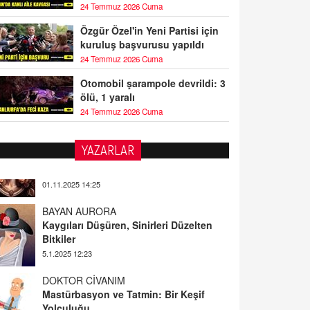
24 Temmuz 2026 Cuma
Özgür Özel'in Yeni Partisi için
kuruluş başvurusu yapıldı
24 Temmuz 2026 Cuma
Otomobil şarampole devrildi: 3
ölü, 1 yaralı
24 Temmuz 2026 Cuma
YAZARLAR
BAYAN AURORA
Kaygıları Düşüren, Sinirleri Düzelten
Bitkiler
5.1.2025 12:23
DOKTOR CİVANIM
Mastürbasyon ve Tatmin: Bir Keşif
Yolculuğu
13.11.2024 22:51