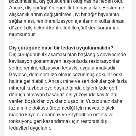
bozulmasına, diş çürüklerinin oluşmasına neden olur.
Ancak, diş çürüğü önlenebilir bir hastalıktır. Beslenme
alışkanlıklarının değiştirilmesi, iyi bir ağız hijyeninin
sağlanması, remineralizasyon ajanlarının kullanılması,
düzenli diş hekimi kontrolleri ile çürükten korunmak
mümkündür.
Diş çürüğüne nasıl bir tedavi uygulanmalıdır?
Diş çürüğünün ilk aşaması olan başlangıç seviyesinde
kavitasyon göstermeyen lezyonlarda restorasyonlar
yerine remineralizasyon tedavisi uygulanmaktadır.
Böylece, demineralize olmuş çözünmüş dokular eski
haline getirilebilir. Ancak mine ve sert dokular çok fazla
mineral kaybetmeye başladığında dişlerinizde geri
dönüşü olmayan hasarlar, diş yüzeyinde kavite adı
verilen boşluklar, oyuklar oluşabilir. Vücudunuz daha
fazla mine dokusu üretemediği için mevcut dişteki
madde kaybını onarmak ve kaybedilen estetik ve
fonksiyonu geri kazandırmak için restoratif diş
tedavileri uygulanır.