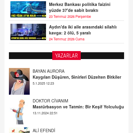
Merkez Bankası politika faizini
yüzde 37'de sabit bıraktı
23 Temmuz 2026 Perşembe
Aydın'da iki aile arasındaki silahlı
kavga: 2 ölü, 5 yaralı
24 Temmuz 2026 Cuma
BAYAN AURORA
YAZARLAR
Kaygıları Düşüren, Sinirleri Düzelten Bitkiler
5.1.2025 12:23
DOKTOR CİVANIM
Mastürbasyon ve Tatmin: Bir Keşif Yolculuğu
13.11.2024 22:51
ALİ EFENDİ
Adana At Yarışı Tahminleri | 21 Aralık
Cumartesi
20.12.2024 12:46