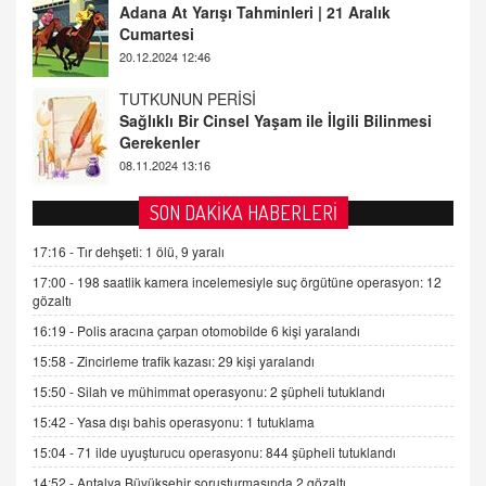
TUTKUNUN PERİSİ
Sağlıklı Bir Cinsel Yaşam ile İlgili Bilinmesi
Gerekenler
08.11.2024 13:16
FARUK ÖNALAN
Tezkere Onaylanmasaydı…
2 Kasım 2021 Salı 00:11
SON DAKİKA HABERLERİ
AV. DOĞAN CAN DOĞAN
17:16 -
Tır dehşeti: 1 ölü, 9 yaralı
Kişisel verilerin korunması ve dijital hukukun
17:00 -
198 saatlik kamera incelemesiyle suç örgütüne operasyon: 12
gelişimi
gözaltı
15.09.2025 16:17
16:19 -
Polis aracına çarpan otomobilde 6 kişi yaralandı
SEHER EREK
15:58 -
Zincirleme trafik kazası: 29 kişi yaralandı
Kış Ayları Geldi, Hangi Önlemler Alınmalı?
15:50 -
Silah ve mühimmat operasyonu: 2 şüpheli tutuklandı
9.12.2025 10:11
15:42 -
Yasa dışı bahis operasyonu: 1 tutuklama
15:04 -
71 ilde uyuşturucu operasyonu: 844 şüpheli tutuklandı
İNCİ GÜL AKÖL
14:52 -
Antalya Büyükşehir soruşturmasında 2 gözaltı
Trump Keşke Adana'yı da Ziyaret Etse...