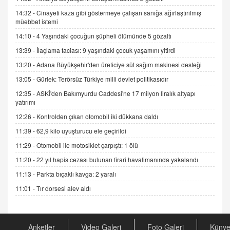
06.07.2026 13:00
14:32 -
Cinayeti kaza gibi göstermeye çalışan sanığa ağırlaştırılmış
müebbet istemi
14:10 -
4 Yaşındaki çocuğun şüpheli ölümünde 5 gözaltı
ADEM AKÖL
13:39 -
İlaçlama faciası: 9 yaşındaki çocuk yaşamını yitirdi
Esed Destekçilerinin Yüzüne Vurulan Şamar:
Sednaya
13:20 -
Adana Büyükşehir'den üreticiye süt sağım makinesi desteği
11.12.2024 12:30
13:05 -
Gürlek: Terörsüz Türkiye milli devlet politikasıdır
DR. EKREM ASLAN
12:35 -
ASKİ'den Bakımyurdu Caddesi'ne 17 milyon liralık altyapı
Gerçek Ne, Algı Ne? "Beraber Yürüyoruz"
yatırımı
Cümlesinin Peşinden
12:26 -
Kontrolden çıkan otomobil iki dükkana daldı
19.07.2025 12:45
11:39 -
62,9 kilo uyuşturucu ele geçirildi
GÖNÜL MENEKŞE
11:29 -
Otomobil ile motosiklet çarpıştı: 1 ölü
Şifacının Yolu
11:20 -
22 yıl hapis cezası bulunan firari havalimanında yakalandı
04.11.2025 12:56
11:13 -
Parkta bıçaklı kavga: 2 yaralı
11:01 -
Tır dorsesi alev aldı
AV. RÜMEYSA ÖZKALE
Kira Uyuşmazlıklarında Dava Açmadan Önce
Arabulucuya Başvuru Şartı
Anketler
Video Galeri
Foto Galeri
Küny
23.09.2023 16:30