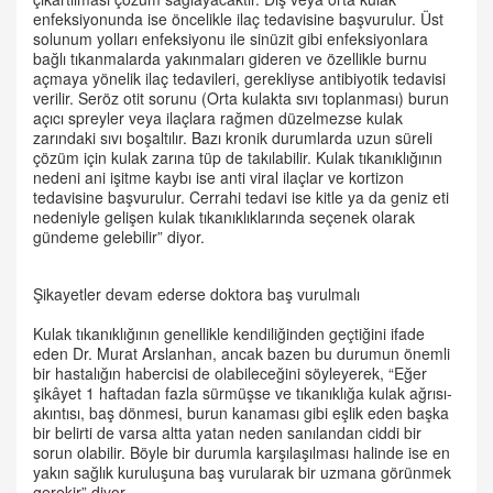
enfeksiyonunda ise öncelikle ilaç tedavisine başvurulur. Üst
solunum yolları enfeksiyonu ile sinüzit gibi enfeksiyonlara
bağlı tıkanmalarda yakınmaları gideren ve özellikle burnu
açmaya yönelik ilaç tedavileri, gerekliyse antibiyotik tedavisi
verilir. Seröz otit sorunu (Orta kulakta sıvı toplanması) burun
açıcı spreyler veya ilaçlara rağmen düzelmezse kulak
zarındaki sıvı boşaltılır. Bazı kronik durumlarda uzun süreli
çözüm için kulak zarına tüp de takılabilir. Kulak tıkanıklığının
nedeni ani işitme kaybı ise anti viral ilaçlar ve kortizon
tedavisine başvurulur. Cerrahi tedavi ise kitle ya da geniz eti
nedeniyle gelişen kulak tıkanıklıklarında seçenek olarak
gündeme gelebilir” diyor.
Şikayetler devam ederse doktora baş vurulmalı
Kulak tıkanıklığının genellikle kendiliğinden geçtiğini ifade
eden Dr. Murat Arslanhan, ancak bazen bu durumun önemli
bir hastalığın habercisi de olabileceğini söyleyerek, “Eğer
şikâyet 1 haftadan fazla sürmüşse ve tıkanıklığa kulak ağrısı-
akıntısı, baş dönmesi, burun kanaması gibi eşlik eden başka
bir belirti de varsa altta yatan neden sanılandan ciddi bir
sorun olabilir. Böyle bir durumla karşılaşılması halinde ise en
yakın sağlık kuruluşuna baş vurularak bir uzmana görünmek
gerekir” diyor.