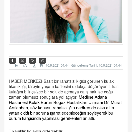
+
10.9.2021 04:44 | Güncelleme Tarihi: 10.9.2021 04:44
-
HABER MERKEZİ-
Basit bir rahatsızlık gibi görünen kulak
tıkanıklığı, bireyin yaşam kalitesini oldukça düşürüyor. Tıkalı
kulağını bilinçsizce bir şekilde açmaya çalışmak ise çoğu
Medline Adana
zaman olumsuz sonuçlara yol açıyor.
Hastanesi Kulak Burun Boğaz Hastalıkları Uzmanı Dr. Murat
Arslanhan, söz konusu rahatsızlığın nadiren de olsa altta
yatan ciddi bir soruna işaret edebileceğini söyleyerek bu
durum karşısında yapılması gerekenleri anlattı.
Tıkanıklık kolayca giderilebilir