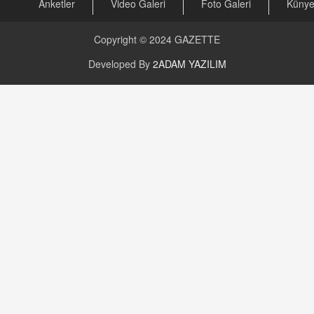
Anketler
Video Galeri
Foto Galeri
Küny
CAN UĞURATEŞ
Değişen yapısıyla Suriye
Copyright © 2024
GAZETTE
16.12.2024 14:16
Developed By
2ADAM YAZILIM
GÜNLÜK BURÇ YORUMU
Günlük Burç Yorumu | 22 Kasım 2024: Koç,
Boğa, İkizler ve Daha Fazlası!
20.11.2024 17:44
PEARL SİRİUS
Mars 4 Kasım’da Aslan Burcuna Geçiyor
01.11.2025 14:25
BAYAN AURORA
Kaygıları Düşüren, Sinirleri Düzelten Bitkiler
5.1.2025 12:23