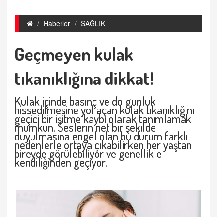
Haberler
SAĞLIK
Geçmeyen kulak
tıkanıklığına dikkat!
Kulak içinde basınç ve dolgunluk
hissedilmesine yol açan kulak tıkanıklığını
geçici bir işitme kaybı olarak tanımlamak
mümkün. Seslerin net bir şekilde
duyulmasına engel olan bu durum farklı
nedenlerle ortaya çıkabilirken her yaştan
bireyde görülebiliyor ve genellikle
kendiliğinden geçiyor.