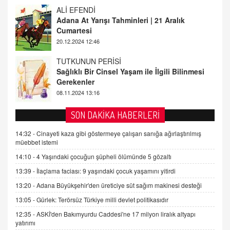
TUTKUNUN PERİSİ
Sağlıklı Bir Cinsel Yaşam ile İlgili Bilinmesi
Gerekenler
08.11.2024 13:16
FARUK ÖNALAN
Tezkere Onaylanmasaydı…
2 Kasım 2021 Salı 00:11
AV. DOĞAN CAN DOĞAN
SON DAKİKA HABERLERİ
Kişisel verilerin korunması ve dijital hukukun
gelişimi
14:32 -
Cinayeti kaza gibi göstermeye çalışan sanığa ağırlaştırılmış
müebbet istemi
15.09.2025 16:17
14:10 -
4 Yaşındaki çocuğun şüpheli ölümünde 5 gözaltı
SEHER EREK
13:39 -
İlaçlama faciası: 9 yaşındaki çocuk yaşamını yitirdi
Kış Ayları Geldi, Hangi Önlemler Alınmalı?
13:20 -
Adana Büyükşehir'den üreticiye süt sağım makinesi desteği
9.12.2025 10:11
13:05 -
Gürlek: Terörsüz Türkiye milli devlet politikasıdır
12:35 -
ASKİ'den Bakımyurdu Caddesi'ne 17 milyon liralık altyapı
İNCİ GÜL AKÖL
yatırımı
Trump Keşke Adana'yı da Ziyaret Etse...