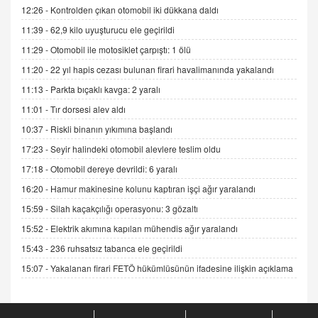
06.07.2026 13:00
12:26 -
Kontrolden çıkan otomobil iki dükkana daldı
11:39 -
62,9 kilo uyuşturucu ele geçirildi
11:29 -
Otomobil ile motosiklet çarpıştı: 1 ölü
ADEM AKÖL
Esed Destekçilerinin Yüzüne Vurulan Şamar:
11:20 -
22 yıl hapis cezası bulunan firari havalimanında yakalandı
Sednaya
11:13 -
Parkta bıçaklı kavga: 2 yaralı
11.12.2024 12:30
11:01 -
Tır dorsesi alev aldı
DR. EKREM ASLAN
10:37 -
Riskli binanın yıkımına başlandı
Gerçek Ne, Algı Ne? "Beraber Yürüyoruz"
17:23 -
Seyir halindeki otomobil alevlere teslim oldu
Cümlesinin Peşinden
19.07.2025 12:45
17:18 -
Otomobil dereye devrildi: 6 yaralı
16:20 -
Hamur makinesine kolunu kaptıran işçi ağır yaralandı
GÖNÜL MENEKŞE
Şifacının Yolu
15:59 -
Silah kaçakçılığı operasyonu: 3 gözaltı
04.11.2025 12:56
15:52 -
Elektrik akımına kapılan mühendis ağır yaralandı
15:43 -
236 ruhsatsız tabanca ele geçirildi
AV. RÜMEYSA ÖZKALE
15:07 -
Yakalanan firari FETÖ hükümlüsünün ifadesine ilişkin açıklama
Kira Uyuşmazlıklarında Dava Açmadan Önce
Arabulucuya Başvuru Şartı
23.09.2023 16:30