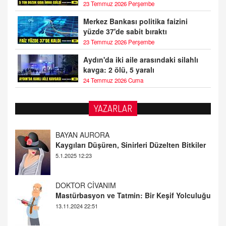
23 Temmuz 2026 Perşembe
Merkez Bankası politika faizini
yüzde 37'de sabit bıraktı
23 Temmuz 2026 Perşembe
Aydın'da iki aile arasındaki silahlı
kavga: 2 ölü, 5 yaralı
24 Temmuz 2026 Cuma
YAZARLAR
DOKTOR CİVANIM
Mastürbasyon ve Tatmin: Bir Keşif Yolculuğu
13.11.2024 22:51
ALİ EFENDİ
Adana At Yarışı Tahminleri | 21 Aralık
Cumartesi
20.12.2024 12:46