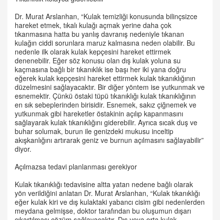
Dr. Murat Arslanhan, “Kulak temizliği konusunda bilinçsizce
hareket etmek, tıkalı kulağı açmak yerine daha çok
tıkanmasına hatta bu yanlış davranış nedeniyle tıkanan
kulağın ciddi sorunlara maruz kalmasına neden olabilir. Bu
nedenle ilk olarak kulak kepçesini hareket ettirmek
denenebilir. Eğer söz konusu olan dış kulak yoluna su
kaçmasına bağlı bir tıkanıklık ise başı her iki yana doğru
eğerek kulak kepçesini hareket ettirmek kulak tıkanıklığının
düzelmesini sağlayacaktır. Bir diğer yöntem ise yutkunmak ve
esnemektir. Çünkü östaki tüpü tıkanıklığı kulak tıkanıklığının
en sık sebeplerinden birisidir. Esnemek, sakız çiğnemek ve
yutkunmak gibi hareketler östakinin açılıp kapanmasını
sağlayarak kulak tıkanıklığını giderebilir. Ayrıca sıcak duş ve
buhar solumak, burun ile genizdeki mukusu inceltip
akışkanlığını artırarak geniz ve burnun açılmasını sağlayabilir”
diyor.
Açılmazsa tedavi planlanması gerekiyor
Kulak tıkanıklığı tedavisine altta yatan nedene bağlı olarak
yön verildiğini anlatan Dr. Murat Arslanhan, “Kulak tıkanıklığı
eğer kulak kiri ve dış kulaktaki yabancı cisim gibi nedenlerden
meydana gelmişse, doktor tarafından bu oluşumun dışarı
çıkartılması çözüm sağlayacaktır. Dış veya orta kulak