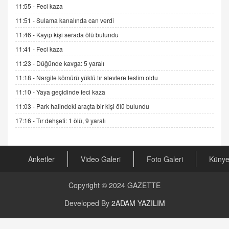
11:55 -
Feci kaza
Gerçek Ne, Algı Ne? "Beraber Yürüyoruz"
Cümlesinin Peşinden
11:51 -
Sulama kanalında can verdi
19.07.2025 12:45
11:46 -
Kayıp kişi serada ölü bulundu
GÖNÜL MENEKŞE
11:41 -
Feci kaza
Şifacının Yolu
11:23 -
Düğünde kavga: 5 yaralı
04.11.2025 12:56
11:18 -
Nargile kömürü yüklü tır alevlere teslim oldu
11:10 -
Yaya geçidinde feci kaza
AV. RÜMEYSA ÖZKALE
11:03 -
Park halindeki araçta bir kişi ölü bulundu
Kira Uyuşmazlıklarında Dava Açmadan Önce
Arabulucuya Başvuru Şartı
17:16 -
Tır dehşeti: 1 ölü, 9 yaralı
23.09.2023 16:30
CAN UĞURATEŞ
Anketler
Video Galeri
Foto Galeri
Küny
Değişen yapısıyla Suriye
16.12.2024 14:16
Copyright © 2024
GAZETTE
GÜNLÜK BURÇ YORUMU
Developed By
2ADAM YAZILIM
Günlük Burç Yorumu | 22 Kasım 2024: Koç,
Boğa, İkizler ve Daha Fazlası!