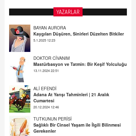
YAZARLAR
DOKTOR CİVANIM
Mastürbasyon ve Tatmin: Bir Keşif Yolculuğu
13.11.2024 22:51
ALİ EFENDİ
Adana At Yarışı Tahminleri | 21 Aralık
Cumartesi
20.12.2024 12:46
TUTKUNUN PERİSİ
Sağlıklı Bir Cinsel Yaşam ile İlgili Bilinmesi
Gerekenler
08.11.2024 13:16
FARUK ÖNALAN
Tezkere Onaylanmasaydı…
2 Kasım 2021 Salı 00:11