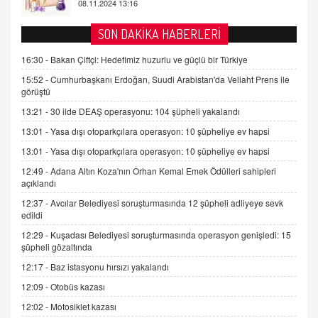
AV. DOĞAN CAN DOĞAN
SON DAKİKA HABERLERİ
Kişisel verilerin korunması ve dijital hukukun
gelişimi
16:30 -
Bakan Çiftçi: Hedefimiz huzurlu ve güçlü bir Türkiye
15.09.2025 16:17
15:52 -
Cumhurbaşkanı Erdoğan, Suudi Arabistan'da Veliaht Prens ile
görüştü
SEHER EREK
13:21 -
30 ilde DEAŞ operasyonu: 104 şüpheli yakalandı
Kış Ayları Geldi, Hangi Önlemler Alınmalı?
13:01 -
Yasa dışı otoparkçılara operasyon: 10 şüpheliye ev hapsi
9.12.2025 10:11
13:01 -
Yasa dışı otoparkçılara operasyon: 10 şüpheliye ev hapsi
12:49 -
Adana Altın Koza'nın Orhan Kemal Emek Ödülleri sahipleri
İNCİ GÜL AKÖL
açıklandı
Trump Keşke Adana'yı da Ziyaret Etse...
06.07.2026 13:00
12:37 -
Avcılar Belediyesi soruşturmasında 12 şüpheli adliyeye sevk
edildi
12:29 -
Kuşadası Belediyesi soruşturmasında operasyon genişledi: 15
ADEM AKÖL
şüpheli gözaltında
Esed Destekçilerinin Yüzüne Vurulan Şamar:
12:17 -
Baz istasyonu hırsızı yakalandı
Sednaya
12:09 -
Otobüs kazası
11.12.2024 12:30
12:02 -
Motosiklet kazası
DR. EKREM ASLAN