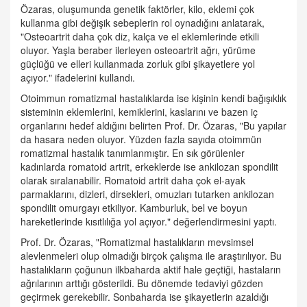
Özaras, oluşumunda genetik faktörler, kilo, eklemi çok
kullanma gibi değişik sebeplerin rol oynadığını anlatarak,
"Osteoartrit daha çok diz, kalça ve el eklemlerinde etkili
oluyor. Yaşla beraber ilerleyen osteoartrit ağrı, yürüme
güçlüğü ve elleri kullanmada zorluk gibi şikayetlere yol
açıyor." ifadelerini kullandı.
Otoimmun romatizmal hastalıklarda ise kişinin kendi bağışıklık
sisteminin eklemlerini, kemiklerini, kaslarını ve bazen iç
organlarını hedef aldığını belirten Prof. Dr. Özaras, "Bu yapılar
da hasara neden oluyor. Yüzden fazla sayıda otoimmün
romatizmal hastalık tanımlanmıştır. En sık görülenler
kadınlarda romatoid artrit, erkeklerde ise ankilozan spondilit
olarak sıralanabilir. Romatoid artrit daha çok el-ayak
parmaklarını, dizleri, dirsekleri, omuzları tutarken ankilozan
spondilit omurgayı etkiliyor. Kamburluk, bel ve boyun
hareketlerinde kısıtlılığa yol açıyor." değerlendirmesini yaptı.
Prof. Dr. Özaras, "Romatizmal hastalıkların mevsimsel
alevlenmeleri olup olmadığı birçok çalışma ile araştırılıyor. Bu
hastalıkların çoğunun ilkbaharda aktif hale geçtiği, hastaların
ağrılarının arttığı gösterildi. Bu dönemde tedaviyi gözden
geçirmek gerekebilir. Sonbaharda ise şikayetlerin azaldığı