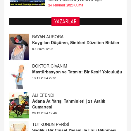
24 Temmuz 2026 Cuma
YAZARLAR
DOKTOR CİVANIM
Mastürbasyon ve Tatmin: Bir Keşif Yolculuğu
13.11.2024 22:51
ALİ EFENDİ
Adana At Yarışı Tahminleri | 21 Aralık
Cumartesi
20.12.2024 12:46
TUTKUNUN PERİSİ
Sağlıklı Bir Cinsel Yaşam ile İlgili Bilinmesi
Gerekenler
08.11.2024 13:16
FARUK ÖNALAN
Tezkere Onaylanmasaydı…