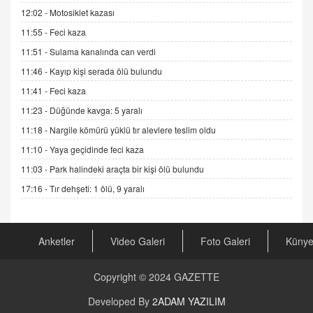
12:02 -
Motosiklet kazası
DR. EKREM ASLAN
11:55 -
Feci kaza
Gerçek Ne, Algı Ne? "Beraber Yürüyoruz"
Cümlesinin Peşinden
11:51 -
Sulama kanalında can verdi
19.07.2025 12:45
11:46 -
Kayıp kişi serada ölü bulundu
GÖNÜL MENEKŞE
11:41 -
Feci kaza
Şifacının Yolu
11:23 -
Düğünde kavga: 5 yaralı
04.11.2025 12:56
11:18 -
Nargile kömürü yüklü tır alevlere teslim oldu
11:10 -
Yaya geçidinde feci kaza
AV. RÜMEYSA ÖZKALE
11:03 -
Park halindeki araçta bir kişi ölü bulundu
Kira Uyuşmazlıklarında Dava Açmadan Önce
Arabulucuya Başvuru Şartı
17:16 -
Tır dehşeti: 1 ölü, 9 yaralı
23.09.2023 16:30
CAN UĞURATEŞ
Anketler
Video Galeri
Foto Galeri
Küny
Değişen yapısıyla Suriye
16.12.2024 14:16
Copyright © 2024
GAZETTE
GÜNLÜK BURÇ YORUMU
Developed By
2ADAM YAZILIM