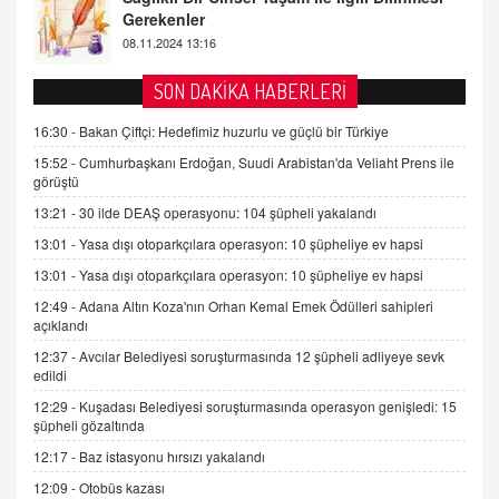
2 Kasım 2021 Salı 00:11
AV. DOĞAN CAN DOĞAN
SON DAKİKA HABERLERİ
Kişisel verilerin korunması ve dijital hukukun
gelişimi
16:30 -
Bakan Çiftçi: Hedefimiz huzurlu ve güçlü bir Türkiye
15.09.2025 16:17
15:52 -
Cumhurbaşkanı Erdoğan, Suudi Arabistan'da Veliaht Prens ile
görüştü
SEHER EREK
13:21 -
30 ilde DEAŞ operasyonu: 104 şüpheli yakalandı
Kış Ayları Geldi, Hangi Önlemler Alınmalı?
13:01 -
Yasa dışı otoparkçılara operasyon: 10 şüpheliye ev hapsi
9.12.2025 10:11
13:01 -
Yasa dışı otoparkçılara operasyon: 10 şüpheliye ev hapsi
12:49 -
Adana Altın Koza'nın Orhan Kemal Emek Ödülleri sahipleri
İNCİ GÜL AKÖL
açıklandı
Trump Keşke Adana'yı da Ziyaret Etse...
06.07.2026 13:00
12:37 -
Avcılar Belediyesi soruşturmasında 12 şüpheli adliyeye sevk
edildi
12:29 -
Kuşadası Belediyesi soruşturmasında operasyon genişledi: 15
ADEM AKÖL
şüpheli gözaltında
Esed Destekçilerinin Yüzüne Vurulan Şamar:
12:17 -
Baz istasyonu hırsızı yakalandı
Sednaya
12:09 -
Otobüs kazası
11.12.2024 12:30