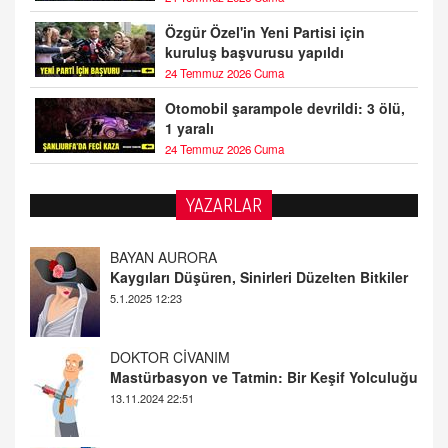
Özgür Özel'in Yeni Partisi için
kuruluş başvurusu yapıldı
24 Temmuz 2026 Cuma
Otomobil şarampole devrildi: 3 ölü,
1 yaralı
24 Temmuz 2026 Cuma
YAZARLAR
DOKTOR CİVANIM
Mastürbasyon ve Tatmin: Bir Keşif Yolculuğu
13.11.2024 22:51
ALİ EFENDİ
Adana At Yarışı Tahminleri | 21 Aralık
Cumartesi
20.12.2024 12:46