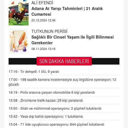
TUTKUNUN PERİSİ
Sağlıklı Bir Cinsel Yaşam ile İlgili Bilinmesi
Gerekenler
08.11.2024 13:16
FARUK ÖNALAN
Tezkere Onaylanmasaydı…
2 Kasım 2021 Salı 00:11
AV. DOĞAN CAN DOĞAN
SON DAKİKA HABERLERİ
Kişisel verilerin korunması ve dijital hukukun
gelişimi
17:16 -
Tır dehşeti: 1 ölü, 9 yaralı
15.09.2025 16:17
17:00 -
198 saatlik kamera incelemesiyle suç örgütüne operasyon: 12
gözaltı
SEHER EREK
16:19 -
Polis aracına çarpan otomobilde 6 kişi yaralandı
Kış Ayları Geldi, Hangi Önlemler Alınmalı?
15:58 -
Zincirleme trafik kazası: 29 kişi yaralandı
9.12.2025 10:11
15:50 -
Silah ve mühimmat operasyonu: 2 şüpheli tutuklandı
15:42 -
Yasa dışı bahis operasyonu: 1 tutuklama
İNCİ GÜL AKÖL
Trump Keşke Adana'yı da Ziyaret Etse...
15:04 -
71 ilde uyuşturucu operasyonu: 844 şüpheli tutuklandı