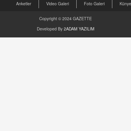
Anketler
Video Galeri
Foto Galeri
Küny
CAN UĞURATEŞ
Değişen yapısıyla Suriye
16.12.2024 14:16
Copyright © 2024
GAZETTE
Developed By
2ADAM YAZILIM
GÜNLÜK BURÇ YORUMU
Günlük Burç Yorumu | 22 Kasım 2024: Koç,
Boğa, İkizler ve Daha Fazlası!
20.11.2024 17:44
PEARL SİRİUS
Mars 4 Kasım’da Aslan Burcuna Geçiyor
01.11.2025 14:25
BAYAN AURORA
Kaygıları Düşüren, Sinirleri Düzelten Bitkiler
5.1.2025 12:23