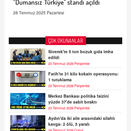
"Dumansız Türkiye" standı açıldı
28 Temmuz 2025 Pazartesi
ÇOK OKUNANLAR
Siverek'te 5 ton bozuk gıda imha
edildi
23 Temmuz 2026 Perşembe
Fatih'te 31 kilo kokain operasyonu:
1 tutuklama
23 Temmuz 2026 Perşembe
Merkez Bankası politika faizini
yüzde 37'de sabit bıraktı
23 Temmuz 2026 Perşembe
Aydın'da iki aile arasındaki silahlı
kavga: 2 ölü, 5 yaralı
24 Temmuz 2026 Cuma