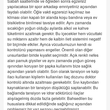
Sabah saatlerinde ve öğleden sonra egzersiz
yapılacaksa bir spor arkadaşı emniyetiniz açısından
faydalı olabilir. Öğle vakti egzersizi kaçılmaz ise
kliması olan kapalı bir alanda koşu bandına veya ev
bisikletine binilmesi tavsiye edilir. Aynı zamanda
sıcaklığın yoğun olduğu aylarda alkol ve kahve
tüketimini azaltmak gerekir. Bu içecekler hem vücuttaki
su miktarını azaltır hem de kalbin ileti sistemini negatif
bir biçimde etkiler. Ayrıca vücudumuzun kendi ısı
kontrolünü yapmasını engeller. Önemli olan diğer
unsurlardan biride kıyafet seçimidir. Açık renkli nefes
alan pamuk giysiler ve aynı zamanda yoğun güneş
ışınından koruyan bir şapka kullanımı bize sağlık
açısından yararlı olabilir. Son olarak tansiyon ve kalp
ilacı kullanan kişilerin kullanılan ilaç dozunu doktor
kontrolü altında azaltması gerekebilir. Sıvı kaybından
kaynaklanan bir tansiyon düşüklüğü saptanabilir. Bu
bağlamda tansiyon ve idrar söktürücü ilaçlar
alışılagelmiş dozda fazla gelebilir. Bahsedilen bu
hususlara dikkat edildiğinde sağlığınız açısından
problemsiz bir yaz sezonu geçirebilirsiniz.