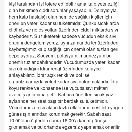
kişi tarafından iyi tolere edilebilir ama kalp yetmezliği
olan bir kimse ciddi sorunlar yaşayabilir. Dolayısıyla
hem kalp hastalığı olan hem de sağlıklı kişiler için
önerilen yeteri kadar su tüketimidir. Çünkü sıcaklarda
cildimiz ve nefes yolları üzerinden ciddi miktarda sıvı
kaybederiz. Su tüketerek sadece vücudun eksik sıvı
oranını dengelemiyoruz, aynı zamanda ter üzerinden
kaybettiğimiz kalp sağlığı için önemli olan tuzları geri
depoluyoruz. Sodyum, potasyum, magnezyum bu
önemli tuzlar dahilindedir. Vücudumuzda yeteri kadar
sıvı olmadığını idrar rengi üzerinden kolayca
anlayabiliriz. İdrar açık renkli ve bol ise
organizmamızda yeteri kadar sıvı bulunmaktadır. İdrar
koyu renkte ve konsantre ise vücutta sıvı miktarı
azalmış anlamına gelir. Kabaca önerilen sıcak yaz
aylarında her saat başı bir bardak su tüketimidir.
Vücudumuzun sıcaktan fazla etkilenmemesi için yoğun
güneş ışınlarından korunmak gerekir. Sabah saat
10:00’dan öğleden sonra 16:00’a kadar güneşe
çıkmamak ve bu ortamda egzersiz yapmamak önerilir.