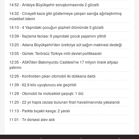
06.07.2026 13:00
14:52 -
Antalya Büyükşehir soruşturmasında 2 gözaltı
14:32 -
Cinayeti kaza gibi göstermeye çalışan sanığa ağırlaştırılmış
müebbet istemi
ADEM AKÖL
Esed Destekçilerinin Yüzüne Vurulan Şamar:
14:10 -
4 Yaşındaki çocuğun şüpheli ölümünde 5 gözaltı
Sednaya
13:39 -
İlaçlama faciası: 9 yaşındaki çocuk yaşamını yitirdi
11.12.2024 12:30
13:20 -
Adana Büyükşehir'den üreticiye süt sağım makinesi desteği
DR. EKREM ASLAN
13:05 -
Gürlek: Terörsüz Türkiye milli devlet politikasıdır
Gerçek Ne, Algı Ne? "Beraber Yürüyoruz"
12:35 -
ASKİ'den Bakımyurdu Caddesi'ne 17 milyon liralık altyapı
Cümlesinin Peşinden
yatırımı
19.07.2025 12:45
12:26 -
Kontrolden çıkan otomobil iki dükkana daldı
GÖNÜL MENEKŞE
11:39 -
62,9 kilo uyuşturucu ele geçirildi
Şifacının Yolu
11:29 -
Otomobil ile motosiklet çarpıştı: 1 ölü
04.11.2025 12:56
11:20 -
22 yıl hapis cezası bulunan firari havalimanında yakalandı
11:13 -
Parkta bıçaklı kavga: 2 yaralı
AV. RÜMEYSA ÖZKALE
Kira Uyuşmazlıklarında Dava Açmadan Önce
11:01 -
Tır dorsesi alev aldı
Arabulucuya Başvuru Şartı
23.09.2023 16:30