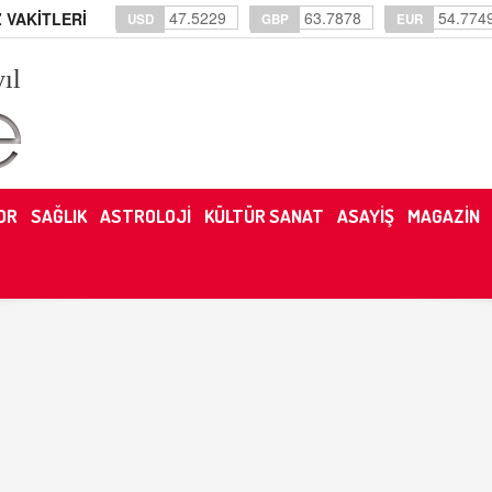
47.5229
63.7878
54.774
 VAKİTLERİ
USD
GBP
EUR
yıl
OR
SAĞLIK
ASTROLOJİ
KÜLTÜR SANAT
ASAYİŞ
MAGAZİN