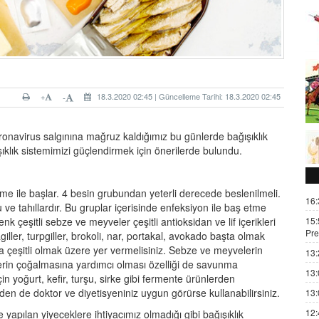
+
18.3.2020 02:45 | Güncelleme Tarihi: 18.3.2020 02:45
-
navirus salgınına mağruz kaldığımız bu günlerde bağışıklık
klık sistemimizi güçlendirmek için önerilerde bulundu.
me ile başlar. 4 besin grubundan yeterli derecede beslenilmeli.
16:
ve tahıllardır. Bu gruplar içerisinde enfeksiyon ile baş etme
15:
k çeşitli sebze ve meyveler çeşitli antioksidan ve lif içerikleri
Pre
iller, turpgiller, brokoli, nar, portakal, avokado başta olmak
eşitli olmak üzere yer vermelisiniz. Sebze ve meyvelerin
13:
klerin çoğalmasına yardımcı olması özelliği de savunma
13:
in yoğurt, kefir, turşu, sirke gibi fermente ürünlerden
rden de doktor ve diyetisyeniniz uygun görürse kullanabilirsiniz.
13:
12:
 yapılan yiyeceklere ihtiyacımız olmadığı gibi bağışıklık