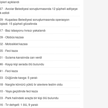
ipleri açıklandı
Kış Ayları Geldi, Hangi Önlemler
Alınmalı?
37 -
Avcılar Belediyesi soruşturmasında 12 şüpheli adliyeye
k edildi
9.12.2025 10:11
29 -
Kuşadası Belediyesi soruşturmasında operasyon
İNCİ GÜL AKÖL
işledi: 15 şüpheli gözaltında
Trump Keşke Adana'yı da Ziyaret Etse...
17 -
Baz istasyonu hırsızı yakalandı
06.07.2026 13:00
09 -
Otobüs kazası
02 -
Motosiklet kazası
ADEM AKÖL
55 -
Feci kaza
Esed Destekçilerinin Yüzüne Vurulan
Şamar: Sednaya
51 -
Sulama kanalında can verdi
11.12.2024 12:30
46 -
Kayıp kişi serada ölü bulundu
DR. EKREM ASLAN
41 -
Feci kaza
Gerçek Ne, Algı Ne? "Beraber
23 -
Düğünde kavga: 5 yaralı
Yürüyoruz" Cümlesinin Peşinden
18 -
Nargile kömürü yüklü tır alevlere teslim oldu
19.07.2025 12:45
10 -
Yaya geçidinde feci kaza
GÖNÜL MENEKŞE
03 -
Park halindeki araçta bir kişi ölü bulundu
Şifacının Yolu
16 -
Tır dehşeti: 1 ölü, 9 yaralı
04.11.2025 12:56