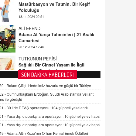
13.11.2024 22:51
ALİ EFENDİ
Adana At Yarışı Tahminleri | 21 Aralık
Cumartesi
20.12.2024 12:46
TUTKUNUN PERİSİ
Sağlıklı Bir Cinsel Yaşam ile İlgili
Bilinmesi Gerekenler
08.11.2024 13:16
FARUK ÖNALAN
SON DAKİKA HABERLERİ
Tezkere Onaylanmasaydı…
30 -
Bakan Çiftçi: Hedefimiz huzurlu ve güçlü bir Türkiye
2 Kasım 2021 Salı 00:11
52 -
Cumhurbaşkanı Erdoğan, Suudi Arabistan'da Veliaht
ns ile görüştü
AV. DOĞAN CAN DOĞAN
21 -
30 ilde DEAŞ operasyonu: 104 şüpheli yakalandı
Kişisel verilerin korunması ve dijital
hukukun gelişimi
01 -
Yasa dışı otoparkçılara operasyon: 10 şüpheliye ev hapsi
15.09.2025 16:17
01 -
Yasa dışı otoparkçılara operasyon: 10 şüpheliye ev hapsi
49 -
Adana Altın Koza'nın Orhan Kemal Emek Ödülleri
SEHER EREK