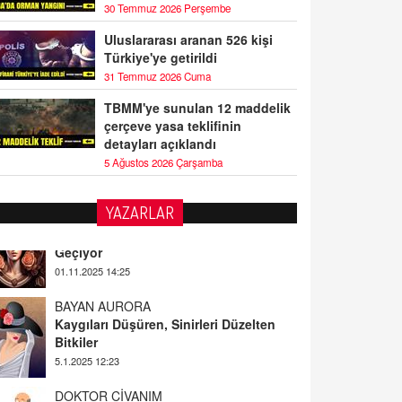
30 Temmuz 2026 Perşembe
Uluslararası aranan 526 kişi
Türkiye'ye getirildi
31 Temmuz 2026 Cuma
TBMM'ye sunulan 12 maddelik
çerçeve yasa teklifinin
detayları açıklandı
5 Ağustos 2026 Çarşamba
YAZARLAR
BAYAN AURORA
Kaygıları Düşüren, Sinirleri Düzelten
Bitkiler
5.1.2025 12:23
DOKTOR CİVANIM
Mastürbasyon ve Tatmin: Bir Keşif
Yolculuğu