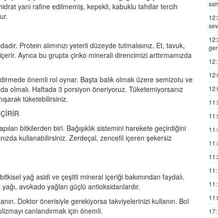
sah
drat yani rafine edilmemiş, kepekli, kabuklu tahıllar tercih
ur.
12:
sev
12:
ıdadır. Protein alımınızı yeterli düzeyde tutmalısınız. Et, tavuk,
gen
n içerir. Ayrıca bu grupta çinko minerali direncimizi arttırmamızda
12:
12:
endirmede önemli rol oynar. Başta balık olmak üzere semizotu ve
12:
rında olmalı. Haftada 3 porsiyon öneriyoruz. Tüketemiyorsanız
ışarak tüketebilirsiniz.
11:
ÇİRİR
11:
an bitkilerden biri. Bağışıklık sistemini harekete geçirdiğini
11:
ınızda kullanabilirsiniz. Zerdeçal, zencefil içeren şekersiz
11:
11:
11:
tkisel yağ asidi ve çeşitli mineral içeriği bakımından faydalı.
11:
i yağı, avokado yağları güçlü antioksidanlardır.
11:
anın. Doktor önerisiyle gerekiyorsa takviyelerinizi kullanın. Bol
olizmayı canlandırmak için önemli.
17: