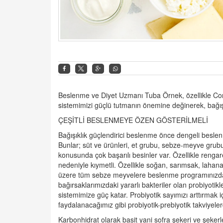
Beslenme ve Diyet Uzmanı Tuba Örnek, özellikle Coro
sistemimizi güçlü tutmanın önemine değinerek, bağışı
ÇEŞİTLİ BESLENMEYE ÖZEN GÖSTERİLMELİ
Bağışıklık güçlendirici beslenme önce dengeli beslen
Bunlar; süt ve ürünleri, et grubu, sebze-meyve grubu 
konusunda çok başarılı besinler var. Özellikle rengaren
nedeniyle kıymetli. Özellikle soğan, sarımsak, lahanag
üzere tüm sebze meyvelere beslenme programınızda ç
bağırsaklarımızdaki yararlı bakteriler olan probiyoti
sistemimize güç katar. Probiyotik sayımızı arttırmak iç
faydalanacağımız gibi probiyotik-prebiyotik takviyele
Karbonhidrat olarak basit yani sofra şekeri ve şekerle