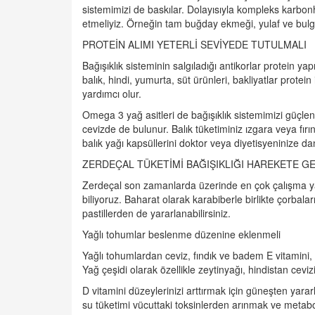
sistemimizi de baskılar. Dolayısıyla kompleks karbonhi
etmeliyiz. Örneğin tam buğday ekmeği, yulaf ve bulg
PROTEİN ALIMI YETERLİ SEVİYEDE TUTULMALI
Bağışıklık sisteminin salgıladığı antikorlar protein yap
balık, hindi, yumurta, süt ürünleri, bakliyatlar protei
yardımcı olur.
Omega 3 yağ asitleri de bağışıklık sistemimizi güçl
cevizde de bulunur. Balık tüketiminiz ızgara veya fı
balık yağı kapsüllerini doktor veya diyetisyeninize dan
ZERDEÇAL TÜKETİMİ BAĞIŞIKLIĞI HAREKETE GE
Zerdeçal son zamanlarda üzerinde en çok çalışma yapıl
biliyoruz. Baharat olarak karabiberle birlikte çorbalar
pastillerden de yararlanabilirsiniz.
Yağlı tohumlar beslenme düzenine eklenmeli
Yağlı tohumlardan ceviz, fındık ve badem E vitamini, bi
Yağ çeşidi olarak özellikle zeytinyağı, hindistan ceviz
D vitamini düzeylerinizi arttırmak için güneşten yararl
su tüketimi vücuttaki toksinlerden arınmak ve metab