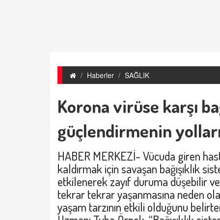
Haberler
SAĞLIK
Korona virüse karşı bağ
güçlendirmenin yollar
HABER MERKEZİ- Vücuda giren hastalı
kaldırmak için savaşan bağışıklık sis
etkilenerek zayıf duruma düşebilir ve
tekrar tekrar yaşanmasına neden olab
yaşam tarzının etkili olduğunu belir
Uzmanı Tuba Örnek, “Bağışıklık sistem