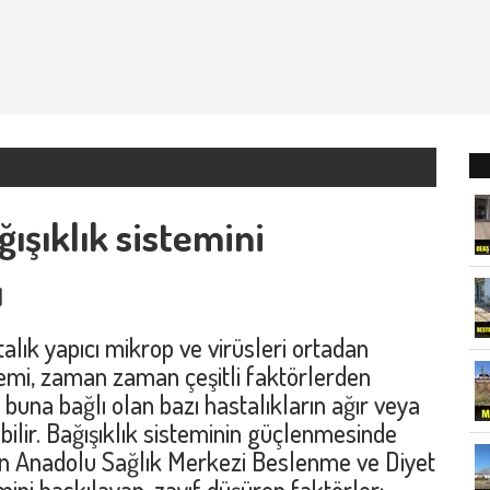
ışıklık sistemini
ı
k yapıcı mikrop ve virüsleri ortadan
temi, zaman zaman çeşitli faktörlerden
 buna bağlı olan bazı hastalıkların ağır veya
ilir. Bağışıklık sisteminin güçlenmesinde
ten Anadolu Sağlık Merkezi Beslenme ve Diyet
ini baskılayan, zayıf düşüren faktörler;