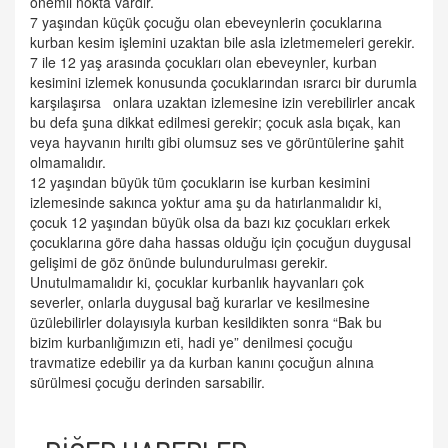
önemli nokta vardır.
7 yaşından küçük çocuğu olan ebeveynlerin çocuklarına
kurban kesim işlemini uzaktan bile asla izletmemeleri gerekir.
7 ile 12 yaş arasında çocukları olan ebeveynler, kurban
kesimini izlemek konusunda çocuklarından ısrarcı bir durumla
karşılaşırsa onlara uzaktan izlemesine izin verebilirler ancak
bu defa şuna dikkat edilmesi gerekir; çocuk asla bıçak, kan
veya hayvanın hırıltı gibi olumsuz ses ve görüntülerine şahit
olmamalıdır.
12 yaşından büyük tüm çocukların ise kurban kesimini
izlemesinde sakınca yoktur ama şu da hatırlanmalıdır ki,
çocuk 12 yaşından büyük olsa da bazı kız çocukları erkek
çocuklarına göre daha hassas olduğu için çocuğun duygusal
gelişimi de göz önünde bulundurulması gerekir.
Unutulmamalıdır ki, çocuklar kurbanlık hayvanları çok
severler, onlarla duygusal bağ kurarlar ve kesilmesine
üzülebilirler dolayısıyla kurban kesildikten sonra “Bak bu
bizim kurbanlığımızın eti, hadi ye” denilmesi çocuğu
travmatize edebilir ya da kurban kanını çocuğun alnına
sürülmesi çocuğu derinden sarsabilir.