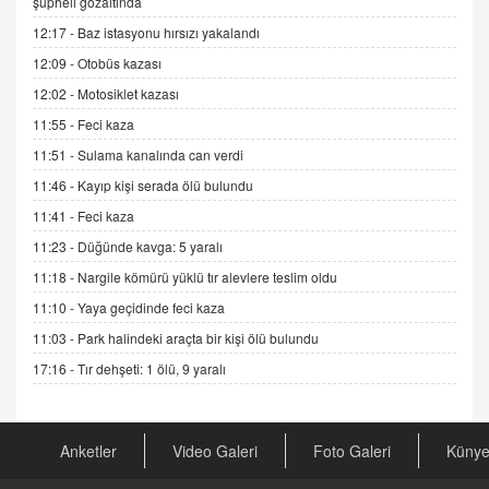
şüpheli gözaltında
Esed Destekçilerinin Yüzüne Vurulan Şamar:
12:17 -
Baz istasyonu hırsızı yakalandı
Sednaya
12:09 -
Otobüs kazası
11.12.2024 12:30
12:02 -
Motosiklet kazası
DR. EKREM ASLAN
11:55 -
Feci kaza
Gerçek Ne, Algı Ne? "Beraber Yürüyoruz"
Cümlesinin Peşinden
11:51 -
Sulama kanalında can verdi
19.07.2025 12:45
11:46 -
Kayıp kişi serada ölü bulundu
GÖNÜL MENEKŞE
11:41 -
Feci kaza
Şifacının Yolu
11:23 -
Düğünde kavga: 5 yaralı
04.11.2025 12:56
11:18 -
Nargile kömürü yüklü tır alevlere teslim oldu
11:10 -
Yaya geçidinde feci kaza
AV. RÜMEYSA ÖZKALE
11:03 -
Park halindeki araçta bir kişi ölü bulundu
Kira Uyuşmazlıklarında Dava Açmadan Önce
Arabulucuya Başvuru Şartı
17:16 -
Tır dehşeti: 1 ölü, 9 yaralı
23.09.2023 16:30
CAN UĞURATEŞ
Anketler
Video Galeri
Foto Galeri
Küny
Değişen yapısıyla Suriye
16.12.2024 14:16