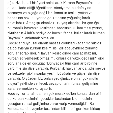
oğlu Hz. İsmail hikâyesi anlatılarak Kurban Bayramı’nın ne
anlam ifade ettiği öğretilmek isteniyorsa bu defa yine
kesmeye ve bıçağa değil Hz. İsmail’in teslimiyetine ve
babasının sözünü yerine getirmesine yoğunlaşılarak
anlatılabilir. Amaç şu olmalıdır; 12 yaş altındaki bir çocuğa
“kurbanlık hayvanın kesilmesi" ifadesinin kullanılması yerine,
“Kurbanın Allah’a hediye edilmesi” ifadesi kullanılarak Kurban
Bayram’ını anlatmak olmalıdır.
Çocuklar duygusal olarak hassas oldukları kadar meraklıdır
da dolayısıyla kurban kesimi ile ilgili ebeveynlere zorlayıcı
sorular sorabilirler. “Hayvan kesildiğinde canı acımaz mı,
kurban eti yemesek olmaz mı, onlara da yazık değil mi?” gibi
sorularla gelen çocuğa; “Dünyadaki tüm canlılar birbirine
yardım etsin diye yaratıldı. Kurbanlık hayvanlar da tıpkı meyve
ve sebzeler gibi insanlar yesin, büyüsün ve güçlensin diye
yaratıldı. O yüzden biz onları yediğimizde onlar çok mutlu
oluyor” şeklinde verilecek cevap onların ruhsal gelişimine
zarar vermekten koruyabilir.
Ebeveynler tarafından en çok merak edilen konulardan biri
de kurban kesiminin çocuklar tarafından izlenmesinin
çocuğun ruhsal gelişimine zarar verip vermediğidir. Bu
konuda da ebeveynler tarafından bilinmesi gereken birkaç