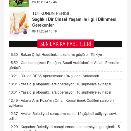
08.11.2024 13:16
FARUK ÖNALAN
Tezkere Onaylanmasaydı…
2 Kasım 2021 Salı 00:11
AV. DOĞAN CAN DOĞAN
SON DAKİKA HABERLERİ
Kişisel verilerin korunması ve dijital hukukun
gelişimi
16:30 -
Bakan Çiftçi: Hedefimiz huzurlu ve güçlü bir Türkiye
15.09.2025 16:17
15:52 -
Cumhurbaşkanı Erdoğan, Suudi Arabistan'da Veliaht Prens ile
görüştü
SEHER EREK
13:21 -
30 ilde DEAŞ operasyonu: 104 şüpheli yakalandı
Kış Ayları Geldi, Hangi Önlemler Alınmalı?
13:01 -
Yasa dışı otoparkçılara operasyon: 10 şüpheliye ev hapsi
9.12.2025 10:11
13:01 -
Yasa dışı otoparkçılara operasyon: 10 şüpheliye ev hapsi
12:49 -
Adana Altın Koza'nın Orhan Kemal Emek Ödülleri sahipleri
İNCİ GÜL AKÖL
açıklandı
Trump Keşke Adana'yı da Ziyaret Etse...
06.07.2026 13:00
12:37 -
Avcılar Belediyesi soruşturmasında 12 şüpheli adliyeye sevk
edildi
12:29 -
Kuşadası Belediyesi soruşturmasında operasyon genişledi: 15
ADEM AKÖL