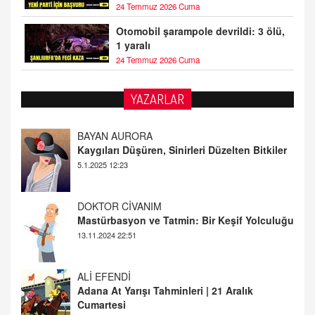
24 Temmuz 2026 Cuma
Otomobil şarampole devrildi: 3 ölü,
1 yaralı
24 Temmuz 2026 Cuma
YAZARLAR
DOKTOR CİVANIM
Mastürbasyon ve Tatmin: Bir Keşif Yolculuğu
13.11.2024 22:51
ALİ EFENDİ
Adana At Yarışı Tahminleri | 21 Aralık
Cumartesi
20.12.2024 12:46
TUTKUNUN PERİSİ
Sağlıklı Bir Cinsel Yaşam ile İlgili Bilinmesi
Gerekenler