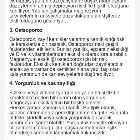
ek olarak, yapılan bazı çalışmalar düşük magnezyum
düzeylerinin artmış depresyon riski ile ilişkili olduğunu
kanıtlıyor. Yapılan çalışmalar magnezyum
takviyelerinin anksiyete bozuklukları olan kişilerde
etkili olduğunu gösteriyor.
3. Osteoporoz
Osteoporoz, zayıf kemikler ve artmış kemik kırığı riski
ile karakterize bir hastalık. Osteoporoz riski çeşitli
faktörlerden etkilenir. Bunlar yaşlılık, egzersiz eksikliği
ve D ve K vitaminlerinden eksiklik olarak sıralanabilir.
Magnezyum eksikliği osteoporoz için bir risk
faktörüdür. Eksiklik kemikleri doğrudan zayıflatabilir,
ancak aynı zamanda kemiklerin ana yapı taşı olan
kalsiyumunun da kan seviyelerini düşürebiliyor.
4. Yorgunluk ve kas zayıflığı
Fiziksel veya zihinsel yorgunluk ya da halsizlik ile
karakterize edilen bir durum olan yorgunluk,
magnezyum eksikliğinin bir başka belirtisi.
Herkes zaman zaman yorulabilir. Bu tipik olarak,
sadece dinlenmeniz gerektiği anlamına gelir. Bununla
birlikte, şiddetli veya kalıcı yorgunluk bir sağlık
sorununun işareti olabilir. Yorgunluk spesifik olmayan
bir semptom olduğu için, başka semptomlar eşlik
etmedikçe sebebini tanımlamak imkansızdır.