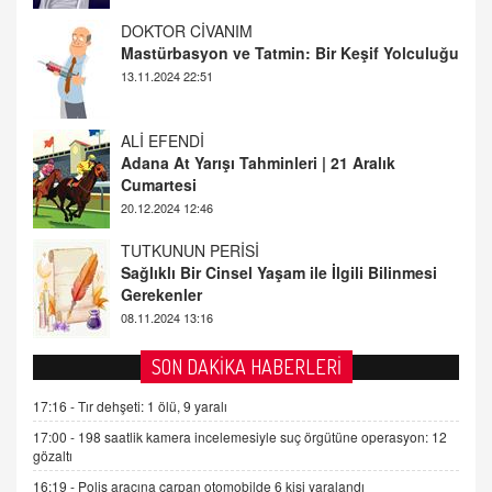
ALİ EFENDİ
Adana At Yarışı Tahminleri | 21 Aralık
Cumartesi
20.12.2024 12:46
TUTKUNUN PERİSİ
Sağlıklı Bir Cinsel Yaşam ile İlgili Bilinmesi
Gerekenler
08.11.2024 13:16
FARUK ÖNALAN
Tezkere Onaylanmasaydı…
2 Kasım 2021 Salı 00:11
AV. DOĞAN CAN DOĞAN
SON DAKİKA HABERLERİ
Kişisel verilerin korunması ve dijital hukukun
gelişimi
17:16 -
Tır dehşeti: 1 ölü, 9 yaralı
15.09.2025 16:17
17:00 -
198 saatlik kamera incelemesiyle suç örgütüne operasyon: 12
gözaltı
SEHER EREK
16:19 -
Polis aracına çarpan otomobilde 6 kişi yaralandı