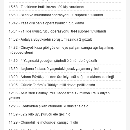
Kış Ayları Geldi, Hangi Önlemler Alınmalı?
15:58 -
Zincirleme trafik kazası: 29 kişi yaralandı
9.12.2025 10:11
15:50 -
Silah ve mühimmat operasyonu: 2 şüpheli tutuklandı
15:42 -
Yasa dışı bahis operasyonu: 1 tutuklama
İNCİ GÜL AKÖL
Trump Keşke Adana'yı da Ziyaret Etse...
15:04 -
71 ilde uyuşturucu operasyonu: 844 şüpheli tutuklandı
06.07.2026 13:00
14:52 -
Antalya Büyükşehir soruşturmasında 2 gözaltı
14:32 -
Cinayeti kaza gibi göstermeye çalışan sanığa ağırlaştırılmış
müebbet istemi
ADEM AKÖL
Esed Destekçilerinin Yüzüne Vurulan Şamar:
14:10 -
4 Yaşındaki çocuğun şüpheli ölümünde 5 gözaltı
Sednaya
13:39 -
İlaçlama faciası: 9 yaşındaki çocuk yaşamını yitirdi
11.12.2024 12:30
13:20 -
Adana Büyükşehir'den üreticiye süt sağım makinesi desteği
DR. EKREM ASLAN
13:05 -
Gürlek: Terörsüz Türkiye milli devlet politikasıdır
Gerçek Ne, Algı Ne? "Beraber Yürüyoruz"
12:35 -
ASKİ'den Bakımyurdu Caddesi'ne 17 milyon liralık altyapı
Cümlesinin Peşinden
yatırımı
19.07.2025 12:45
12:26 -
Kontrolden çıkan otomobil iki dükkana daldı
GÖNÜL MENEKŞE
11:39 -
62,9 kilo uyuşturucu ele geçirildi
Şifacının Yolu
11:29 -
Otomobil ile motosiklet çarpıştı: 1 ölü
04.11.2025 12:56