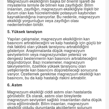
Magnezyum eksikliğinin başka bir önemli işareti de
miyastenia ismiyle de bilinen kas zayıflığıdır. Bilim
insanları, zayıflığın, magnezyum eksikliğiyle ilişkili bir
durum olan kas hücrelerindeki potasyum kaybından
kaynaklandığına inanıyorlar. Bu nedenle, magnezyum
eksikliği yorgunluğun veya zayıflığın olası
nedenlerinden biridir.
5. Yüksek tansiyon
Yapılan çalışmalar, magnezyum eksikliğinin kan
basıncını artırabileceğini ve kalp hastalığı için güçlü bir
risk faktörü olan yüksek tansiyonu artırabildiğini
gösteriyor. Araştırmalarda düşük magnezyum
seviyelerinin veya magnezyumdan yetersiz ve
dengesiz beslenmenin kan basıncını artırabileceğini
düşündürüyor. Bazı incelemeler, magnezyum
takviyelerinin, özellikle yüksek tansiyonu olan
yetişkinlerde kan basıncını düşürebileceği sonucuna
varıyor. Özetlemek gerekirse magnezyum eksikliği kan
basıncını, bu da kalp hastalığı riskini artırabilir.
6. Astım
Magnezyum eksikliği ciddi astımı olan hastalarda
görülebilir. Ek olarak, astımı olan bireylerde
magnezyum seviyeleri sağlıklı insanlardan daha düşük
olma eğilimindedir. Bilim insanları, magnezyum
eksikliği olduğu durumlarda akciğerlerin solunum