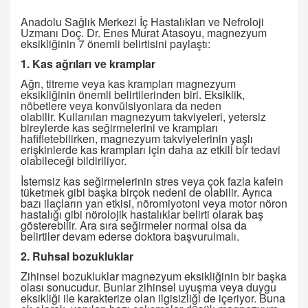
Anadolu Sağlık Merkezi İç Hastalıkları ve Nefroloji
Uzmanı Doç. Dr. Enes Murat Atasoyu, magnezyum
eksikliğinin 7 önemli belirtisini paylaştı:
1. Kas ağrıları ve kramplar
Ağrı, titreme veya kas krampları magnezyum
eksikliğinin önemli belirtilerinden biri. Eksiklik,
nöbetlere veya konvülsiyonlara da neden
olabilir. Kullanılan magnezyum takviyeleri, yetersiz
bireylerde kas seğirmelerini ve krampları
hafifletebilirken, magnezyum takviyelerinin yaşlı
erişkinlerde kas krampları için daha az etkili bir tedavi
olabileceği bildiriliyor.
İstemsiz kas seğirmelerinin stres veya çok fazla kafein
tüketmek gibi başka birçok nedeni de olabilir. Ayrıca
bazı ilaçların yan etkisi, nöromiyotoni veya motor nöron
hastalığı gibi nörolojik hastalıklar belirti olarak baş
gösterebilir. Ara sıra seğirmeler normal olsa da
belirtiler devam ederse doktora başvurulmalı.
2. Ruhsal bozukluklar
Zihinsel bozukluklar magnezyum eksikliğinin bir başka
olası sonucudur. Bunlar zihinsel uyuşma veya duygu
eksikliği ile karakterize olan ilgisizliği de içeriyor. Buna