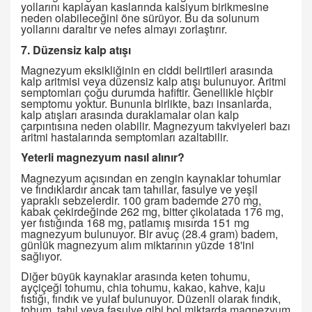
yollarını kaplayan kaslarında kalsiyum birikmesine
neden olabileceğini öne sürüyor. Bu da solunum
yollarını daraltır ve nefes almayı zorlaştırır.
7. Düzensiz kalp atışı
Magnezyum eksikliğinin en ciddi belirtileri arasında
kalp aritmisi veya düzensiz kalp atışı bulunuyor. Aritmi
semptomları çoğu durumda hafiftir. Genellikle hiçbir
semptomu yoktur. Bununla birlikte, bazı insanlarda,
kalp atışları arasında duraklamalar olan kalp
çarpıntısına neden olabilir. Magnezyum takviyeleri bazı
aritmi hastalarında semptomları azaltabilir.
Yeterli magnezyum nasıl alınır?
Magnezyum açısından en zengin kaynaklar tohumlar
ve fındıklardır ancak tam tahıllar, fasulye ve yeşil
yapraklı sebzelerdir. 100 gram bademde 270 mg,
kabak çekirdeğinde 262 mg, bitter çikolatada 176 mg,
yer fıstığında 168 mg, patlamış mısırda 151 mg
magnezyum bulunuyor. Bir avuç (28.4 gram) badem,
günlük magnezyum alım miktarının yüzde 18'ini
sağlıyor.
Diğer büyük kaynaklar arasında keten tohumu,
ayçiçeği tohumu, chia tohumu, kakao, kahve, kaju
fıstığı, fındık ve yulaf bulunuyor. Düzenli olarak fındık,
tohum, tahıl veya fasulye gibi bol miktarda magnezyum