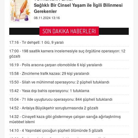
Tezkere Onaylanmasaydı…
2 Kasım 2021 Salı 00:11
AV. DOĞAN CAN DOĞAN
SON DAKİKA HABERLERİ
Kişisel verilerin korunması ve dijital hukukun
gelişimi
17:16 -
Tır dehşeti: 1 ölü, 9 yaralı
15.09.2025 16:17
17:00 -
198 saatlik kamera incelemesiyle suç örgütüne operasyon: 12
gözaltı
SEHER EREK
16:19 -
Polis aracına çarpan otomobilde 6 kişi yaralandı
Kış Ayları Geldi, Hangi Önlemler Alınmalı?
15:58 -
Zincirleme trafik kazası: 29 kişi yaralandı
9.12.2025 10:11
15:50 -
Silah ve mühimmat operasyonu: 2 şüpheli tutuklandı
15:42 -
Yasa dışı bahis operasyonu: 1 tutuklama
İNCİ GÜL AKÖL
Trump Keşke Adana'yı da Ziyaret Etse...
15:04 -
71 ilde uyuşturucu operasyonu: 844 şüpheli tutuklandı
06.07.2026 13:00
14:52 -
Antalya Büyükşehir soruşturmasında 2 gözaltı
14:32 -
Cinayeti kaza gibi göstermeye çalışan sanığa ağırlaştırılmış
müebbet istemi
ADEM AKÖL
Esed Destekçilerinin Yüzüne Vurulan Şamar:
14:10 -
4 Yaşındaki çocuğun şüpheli ölümünde 5 gözaltı
Sednaya