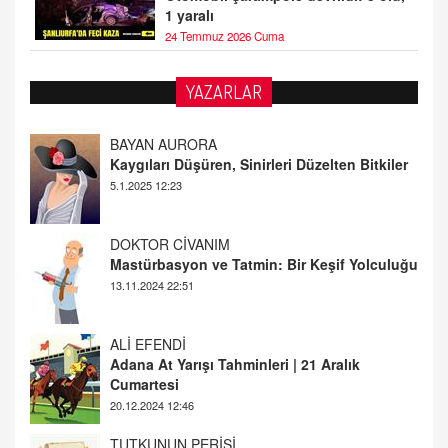
1 yaralı
24 Temmuz 2026 Cuma
YAZARLAR
DOKTOR CİVANIM
Mastürbasyon ve Tatmin: Bir Keşif Yolculuğu
13.11.2024 22:51
ALİ EFENDİ
Adana At Yarışı Tahminleri | 21 Aralık
Cumartesi
20.12.2024 12:46
TUTKUNUN PERİSİ
Sağlıklı Bir Cinsel Yaşam ile İlgili Bilinmesi
Gerekenler
08.11.2024 13:16
FARUK ÖNALAN