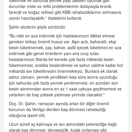
tüketmek ve sahurda yemek yiyip takiben uyumak gibi
durumlar mide ve reflü problemlerinin dolayısıyla kronik
farenjit ve boğaz reflüsü gibi KBB rahatsızlıklarının artmasına
zemin hazırlayabilir." ifadelerini kullandı.
Şahin sözlerini şöyle sürdürdü:
"Bu riski en aza indirmek için hastalarımızın dikkat etmesi
gereken birkaç önemli husus var. Aşırı acılı, baharatlı, ekşi
besin tüketmemek, çay, kahve, asitli içecek tüketimini en aza
indirmek gibi genel önerilerin yanı sıra oruç tutan
hastalarımızın iftarda bir kerede çok fazla miktarda besin
tüketmemesi, aralıkla beslenilmesi ve sahur vaktine kadar bol
miktarda sıvı tüketilmesini önermekteyiz. Bunlara ek olarak
sahur zamanı, yemek yendikten kısa süre sonra uyunduğu
için sahurda çok fazla yemek yenilmemesi, en azından son
besin alınımından sonra en az 1 saat uykuya geçilmemesi ve
yatarken de baş yüksek yatılması yerinde olacaktır."
Doç. Dr. Şahin, ramazan ayında artan bir diğer önemli
konunun da Vertigo denilen baş dönmesi rahatsızlığı
olduğuna işaret etti.
Uzun süreli aç kalmaya ve sıvı alımındaki yetersizliğe bağlı
olarak baş dönmesi, dengesizlik, kulak çınlaması gibi