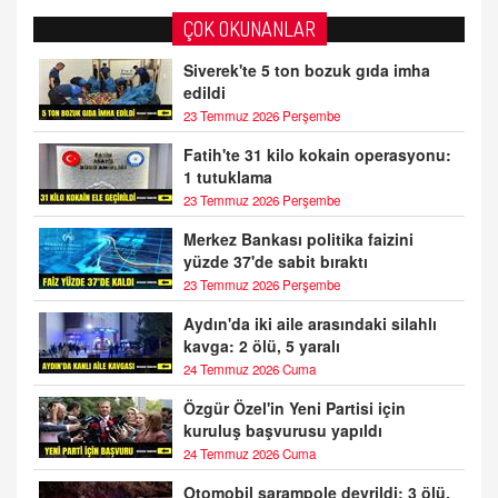
ÇOK OKUNANLAR
Siverek'te 5 ton bozuk gıda imha
edildi
23 Temmuz 2026 Perşembe
Fatih'te 31 kilo kokain operasyonu:
1 tutuklama
23 Temmuz 2026 Perşembe
Merkez Bankası politika faizini
yüzde 37'de sabit bıraktı
23 Temmuz 2026 Perşembe
Aydın'da iki aile arasındaki silahlı
kavga: 2 ölü, 5 yaralı
24 Temmuz 2026 Cuma
Özgür Özel'in Yeni Partisi için
kuruluş başvurusu yapıldı
24 Temmuz 2026 Cuma
Otomobil şarampole devrildi: 3 ölü,