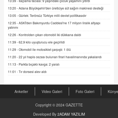
13:39 -
İlaçlama faciası: 9 yaşındaki çocuk yaşamını yitirdi
11.12.2024 12:30
13:20 -
Adana Büyükşehir'den üreticiye süt sağım makinesi desteği
DR. EKREM ASLAN
13:05 -
Gürlek: Terörsüz Türkiye milli devlet politikasıdır
Gerçek Ne, Algı Ne? "Beraber Yürüyoruz"
12:35 -
ASKİ'den Bakımyurdu Caddesi'ne 17 milyon liralık altyapı
Cümlesinin Peşinden
yatırımı
19.07.2025 12:45
12:26 -
Kontrolden çıkan otomobil iki dükkana daldı
GÖNÜL MENEKŞE
11:39 -
62,9 kilo uyuşturucu ele geçirildi
Şifacının Yolu
11:29 -
Otomobil ile motosiklet çarpıştı: 1 ölü
04.11.2025 12:56
11:20 -
22 yıl hapis cezası bulunan firari havalimanında yakalandı
11:13 -
Parkta bıçaklı kavga: 2 yaralı
AV. RÜMEYSA ÖZKALE
Kira Uyuşmazlıklarında Dava Açmadan Önce
11:01 -
Tır dorsesi alev aldı
Arabulucuya Başvuru Şartı
23.09.2023 16:30
Anketler
Video Galeri
Foto Galeri
Küny
CAN UĞURATEŞ
Değişen yapısıyla Suriye
16.12.2024 14:16
Copyright © 2024
GAZETTE
Developed By
2ADAM YAZILIM