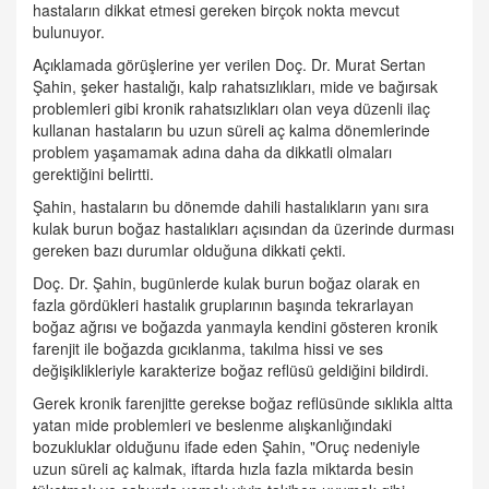
hastaların dikkat etmesi gereken birçok nokta mevcut
bulunuyor.
Açıklamada görüşlerine yer verilen Doç. Dr. Murat Sertan
Şahin, şeker hastalığı, kalp rahatsızlıkları, mide ve bağırsak
problemleri gibi kronik rahatsızlıkları olan veya düzenli ilaç
kullanan hastaların bu uzun süreli aç kalma dönemlerinde
problem yaşamamak adına daha da dikkatli olmaları
gerektiğini belirtti.
Şahin, hastaların bu dönemde dahili hastalıkların yanı sıra
kulak burun boğaz hastalıkları açısından da üzerinde durması
gereken bazı durumlar olduğuna dikkati çekti.
Doç. Dr. Şahin, bugünlerde kulak burun boğaz olarak en
fazla gördükleri hastalık gruplarının başında tekrarlayan
boğaz ağrısı ve boğazda yanmayla kendini gösteren kronik
farenjit ile boğazda gıcıklanma, takılma hissi ve ses
değişiklikleriyle karakterize boğaz reflüsü geldiğini bildirdi.
Gerek kronik farenjitte gerekse boğaz reflüsünde sıklıkla altta
yatan mide problemleri ve beslenme alışkanlığındaki
bozukluklar olduğunu ifade eden Şahin, "Oruç nedeniyle
uzun süreli aç kalmak, iftarda hızla fazla miktarda besin