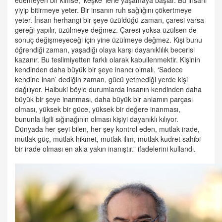
edemeyen bir kimse, ‘keşke’ lerle yaşamaya başlar. Bu insanı
yiyip bitirmeye yeter. Bir insanın ruh sağlığını çökertmeye
yeter. İnsan herhangi bir şeye üzüldüğü zaman, çaresi varsa
gereği yapılır, üzülmeye değmez. Çaresi yoksa üzülsen de
sonuç değişmeyeceği için yine üzülmeye değmez. Kişi bunu
öğrendiği zaman, yaşadığı olaya karşı dayanıklılık becerisi
kazanır. Bu teslimiyetten farklı olarak kabullenmektir. Kişinin
kendinden daha büyük bir şeye inancı olmalı. ‘Sadece
kendine inan’ dediğin zaman, gücü yetmediği yerde kişi
dağılıyor. Halbuki böyle durumlarda insanın kendinden daha
büyük bir şeye inanması, daha büyük bir anlamın parçası
olması, yüksek bir güce, yüksek bir değere inanması,
bununla ilgili sığınağının olması kişiyi dayanıklı kılıyor.
Dünyada her şeyi bilen, her şey kontrol eden, mutlak irade,
mutlak güç, mutlak hikmet, mutlak ilim, mutlak kudret sahibi
bir irade olması en akla yakın inanıştır.” ifadelerini kullandı.