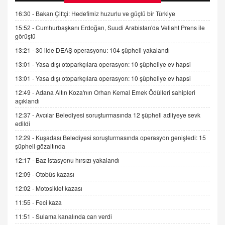
Kişisel verilerin korunması ve dijital hukukun
gelişimi
16:30 -
Bakan Çiftçi: Hedefimiz huzurlu ve güçlü bir Türkiye
15.09.2025 16:17
15:52 -
Cumhurbaşkanı Erdoğan, Suudi Arabistan'da Veliaht Prens ile
görüştü
SEHER EREK
13:21 -
30 ilde DEAŞ operasyonu: 104 şüpheli yakalandı
Kış Ayları Geldi, Hangi Önlemler Alınmalı?
13:01 -
Yasa dışı otoparkçılara operasyon: 10 şüpheliye ev hapsi
9.12.2025 10:11
13:01 -
Yasa dışı otoparkçılara operasyon: 10 şüpheliye ev hapsi
12:49 -
Adana Altın Koza'nın Orhan Kemal Emek Ödülleri sahipleri
İNCİ GÜL AKÖL
açıklandı
Trump Keşke Adana'yı da Ziyaret Etse...
06.07.2026 13:00
12:37 -
Avcılar Belediyesi soruşturmasında 12 şüpheli adliyeye sevk
edildi
12:29 -
Kuşadası Belediyesi soruşturmasında operasyon genişledi: 15
ADEM AKÖL
şüpheli gözaltında
Esed Destekçilerinin Yüzüne Vurulan Şamar:
12:17 -
Baz istasyonu hırsızı yakalandı
Sednaya
12:09 -
Otobüs kazası
11.12.2024 12:30
12:02 -
Motosiklet kazası
DR. EKREM ASLAN
11:55 -
Feci kaza
Gerçek Ne, Algı Ne? "Beraber Yürüyoruz"
Cümlesinin Peşinden
11:51 -
Sulama kanalında can verdi
19.07.2025 12:45