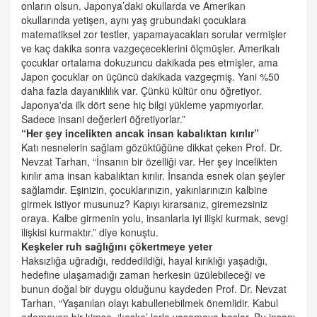
onların olsun. Japonya’daki okullarda ve Amerikan
okullarında yetişen, aynı yaş grubundaki çocuklara
matematiksel zor testler, yapamayacakları sorular vermişler
ve kaç dakika sonra vazgeçeceklerini ölçmüşler. Amerikalı
çocuklar ortalama dokuzuncu dakikada pes etmişler, ama
Japon çocuklar on üçüncü dakikada vazgeçmiş. Yani %50
daha fazla dayanıklılık var. Çünkü kültür onu öğretiyor.
Japonya'da ilk dört sene hiç bilgi yükleme yapmıyorlar.
Sadece insani değerleri öğretiyorlar.”
“Her şey incelikten ancak insan kabalıktan kırılır”
Katı nesnelerin sağlam gözüktüğüne dikkat çeken Prof. Dr.
Nevzat Tarhan, “İnsanın bir özelliği var. Her şey incelikten
kırılır ama insan kabalıktan kırılır. İnsanda esnek olan şeyler
sağlamdır. Eşinizin, çocuklarınızın, yakınlarınızın kalbine
girmek istiyor musunuz? Kapıyı kırarsanız, giremezsiniz
oraya. Kalbe girmenin yolu, insanlarla iyi ilişki kurmak, sevgi
ilişkisi kurmaktır.” diye konuştu.
Keşkeler ruh sağlığını çökertmeye yeter
Haksızlığa uğradığı, reddedildiği, hayal kırıklığı yaşadığı,
hedefine ulaşamadığı zaman herkesin üzülebileceği ve
bunun doğal bir duygu olduğunu kaydeden Prof. Dr. Nevzat
Tarhan, “Yaşanılan olayı kabullenebilmek önemlidir. Kabul