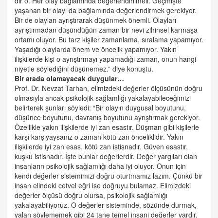
dır o. Her olay bağlamında değerlendirilmeli. Geçmişte
yaşanan bir olayı da bağlamında değerlendirmek gerekiyor.
Bir de olayları ayrıştırarak düşünmek önemli. Olayları
ayrıştırmadan düşündüğün zaman bir nevi zihinsel karmaşa
ortamı oluyor. Bu tarz kişiler zamanlama, sıralama yapamıyor.
Yaşadığı olaylarda önem ve öncelik yapamıyor. Yakın
ilişkilerde kişi o ayrıştırmayı yapamadığı zaman, onun hangi
niyetle söylediğini düşünemez.” diye konuştu.
Bir arada olamayacak duygular…
Prof. Dr. Nevzat Tarhan, elimizdeki değerler ölçüsünün doğru
olmasıyla ancak psikolojik sağlamlığı yakalayabileceğimizi
belirterek şunları söyledi: “Bir olayın duygusal boyutunu,
düşünce boyutunu, davranış boyutunu ayrıştırmak gerekiyor.
Özellikle yakın ilişkilerde iyi zan esastır. Düşman gibi kişilerle
karşı karşıyaysanız o zaman kötü zan önceliklidir. Yakın
ilişkilerde iyi zan esas, kötü zan istisnadır. Güven esastır,
kuşku istisnadır. İşte bunlar değerlerdir.
Değer yargıları olan
insanların psikolojik sağlamlığı daha iyi oluyor.
Onun için
kendi değerler sistemimizi doğru oturtmamız lazım. Çünkü bir
insan elindeki cetvel eğri ise doğruyu bulamaz. Elimizdeki
değerler ölçüsü doğru olursa, psikolojik sağlamlığı
yakalayabiliyoruz. O değerler sisteminde, sözünde durmak,
yalan söylememek gibi 24 tane temel insani değerler vardır.