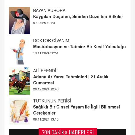
DOKTOR CİVANIM
Mastürbasyon ve Tatmin: Bir Keşif Yolculuğu
13.11.2024 22:51
ALİ EFENDİ
Adana At Yarışı Tahminleri | 21 Aralık
Cumartesi
20.12.2024 12:46
TUTKUNUN PERİSİ
Sağlıklı Bir Cinsel Yaşam ile İlgili Bilinmesi
Gerekenler
08.11.2024 13:16
FARUK ÖNALAN
Tezkere Onaylanmasaydı…
2 Kasım 2021 Salı 00:11
AV. DOĞAN CAN DOĞAN
SON DAKİKA HABERLERİ