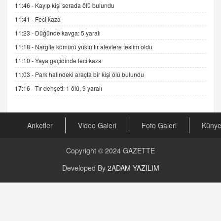
11:46 -
Kayıp kişi serada ölü bulundu
GÖNÜL MENEKŞE
11:41 -
Feci kaza
Şifacının Yolu
11:23 -
Düğünde kavga: 5 yaralı
04.11.2025 12:56
11:18 -
Nargile kömürü yüklü tır alevlere teslim oldu
11:10 -
Yaya geçidinde feci kaza
AV. RÜMEYSA ÖZKALE
11:03 -
Park halindeki araçta bir kişi ölü bulundu
Kira Uyuşmazlıklarında Dava Açmadan Önce
Arabulucuya Başvuru Şartı
17:16 -
Tır dehşeti: 1 ölü, 9 yaralı
23.09.2023 16:30
CAN UĞURATEŞ
Anketler
Video Galeri
Foto Galeri
Küny
Değişen yapısıyla Suriye
16.12.2024 14:16
Copyright © 2024
GAZETTE
GÜNLÜK BURÇ YORUMU
Developed By
2ADAM YAZILIM
Günlük Burç Yorumu | 22 Kasım 2024: Koç,
Boğa, İkizler ve Daha Fazlası!
20.11.2024 17:44
PEARL SİRİUS