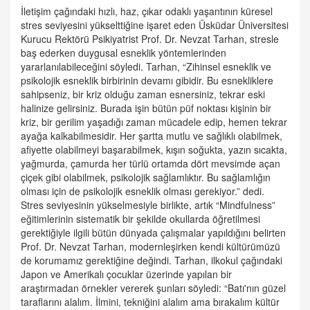
İletişim çağındaki hızlı, haz, çıkar odaklı yaşantının küresel
stres seviyesini yükselttiğine işaret eden Üsküdar Üniversitesi
Kurucu Rektörü Psikiyatrist Prof. Dr. Nevzat Tarhan, stresle
baş ederken duygusal esneklik yöntemlerinden
yararlanılabileceğini söyledi. Tarhan, “Zihinsel esneklik ve
psikolojik esneklik birbirinin devamı gibidir. Bu esnekliklere
sahipseniz, bir kriz olduğu zaman esnersiniz, tekrar eski
halinize gelirsiniz. Burada işin bütün püf noktası kişinin bir
kriz, bir gerilim yaşadığı zaman mücadele edip, hemen tekrar
ayağa kalkabilmesidir. Her şartta mutlu ve sağlıklı olabilmek,
afiyette olabilmeyi başarabilmek, kışın soğukta, yazın sıcakta,
yağmurda, çamurda her türlü ortamda dört mevsimde açan
çiçek gibi olabilmek, psikolojik sağlamlıktır. Bu sağlamlığın
olması için de psikolojik esneklik olması gerekiyor.” dedi.
Stres seviyesinin yükselmesiyle birlikte, artık “Mindfulness”
eğitimlerinin sistematik bir şekilde okullarda öğretilmesi
gerektiğiyle ilgili bütün dünyada çalışmalar yapıldığını belirten
Prof. Dr. Nevzat Tarhan, modernleşirken kendi kültürümüzü
de korumamız gerektiğine değindi. Tarhan, ilkokul çağındaki
Japon ve Amerikalı çocuklar üzerinde yapılan bir
araştırmadan örnekler vererek şunları söyledi: “Batı'nın güzel
taraflarını alalım. İlmini, tekniğini alalım ama bırakalım kültür