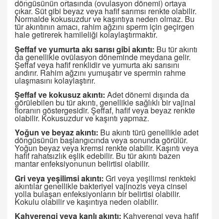
döngüsünün ortasında (ovulasyon dönemi) ortaya
çıkar. Süt gibi beyaz veya hafif sarımsı renkte olabilir.
Normalde kokusuzdur ve kaşıntıya neden olmaz. Bu
tür akıntının amacı, rahim ağzını sperm için geçirgen
hale getirerek hamileliği kolaylaştırmaktır.
Şeffaf ve yumurta akı sarısı gibi akıntı:
Bu tür akıntı
da genellikle ovülasyon döneminde meydana gelir.
Şeffaf veya hafif renklidir ve yumurta akı sarısını
andırır. Rahim ağzını yumuşatır ve spermin rahme
ulaşmasını kolaylaştırır.
Şeffaf ve kokusuz akıntı:
Adet dönemi dışında da
görülebilen bu tür akıntı, genellikle sağlıklı bir vajinal
floranın göstergesidir. Şeffaf, hafif veya beyaz renkte
olabilir. Kokusuzdur ve kaşıntı yapmaz.
Yoğun ve beyaz akıntı:
Bu akıntı türü genellikle adet
döngüsünün başlangıcında veya sonunda görülür.
Yoğun beyaz veya kremsi renkte olabilir. Kaşıntı veya
hafif rahatsızlık eşlik edebilir. Bu tür akıntı bazen
mantar enfeksiyonunun belirtisi olabilir.
Gri veya yeşilimsi akıntı:
Gri veya yeşilimsi renkteki
akıntılar genellikle bakteriyel vajinozis veya cinsel
yolla bulaşan enfeksiyonların bir belirtisi olabilir.
Kokulu olabilir ve kaşıntıya neden olabilir.
Kahverengi veya kanlı akıntı:
Kahverengi veya hafif