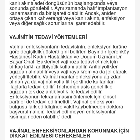
kanlı akıntı adet döngüsünün başlangıcında veya
sonunda görülebilir. Aynı zamanda hafif implantasyon
kanamasının da bir işareti olabilir. Ancak, aniden
ortaya çıkan kahverengi veya kanlı akıntı, enfeksiyon
veya diğer sağlık sorunlarına işaret edebilir.
VAJİNİTİN TEDAVİ YÖNTEMLERİ
Vajinal enfeksiyonların tedavisinin, enfeksiyon türüne
göre değişiklik gösterdiğini belirten Bayındır İçerenköy
Hastanesi Kadın Hastalıkları ve Doğum Uzmanı Dr.
Başar Önal “Bakteriyel vajinozu tedavi etmek için
birkaç farklı antibiyotik kullanılabilir. Antibiyotikler
ağızdan alınabilir veya vajinaya krem ​​ya da jel olarak
yerleştirilebilir. Vajinal mantar enfeksiyonu ağızdan
alınan ya da vajinal yolla fitil şeklinde kullanılan
ilaçlarla tedavi edilir. Trichomoniasis genellikle
ağızdan tek doz antibiyotik ile tedavi edilir.
Enfeksiyonun tekrarlamasını önlemek için cinsel
partner de tedavi edilmelidir. Vajinal enfeksiyon
bulgusu fark edildiğinde vakit kaybetmeden doktora
başvurulmalıdır. Tedavi edilmeyen enfeksiyonlar
kısırlığa neden olabilir.” dedi.
VAJİNAL ENFEKSİYONLARDAN KORUNMAK İÇİN
DİKKAT EDİLMESİ GEREKENLER