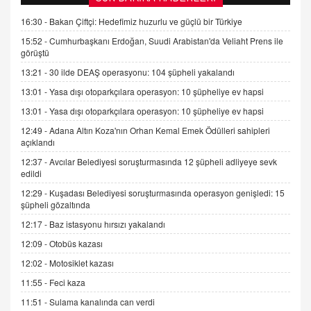
Kişisel verilerin korunması ve dijital hukukun
gelişimi
16:30 -
Bakan Çiftçi: Hedefimiz huzurlu ve güçlü bir Türkiye
15.09.2025 16:17
15:52 -
Cumhurbaşkanı Erdoğan, Suudi Arabistan'da Veliaht Prens ile
görüştü
SEHER EREK
13:21 -
30 ilde DEAŞ operasyonu: 104 şüpheli yakalandı
Kış Ayları Geldi, Hangi Önlemler Alınmalı?
13:01 -
Yasa dışı otoparkçılara operasyon: 10 şüpheliye ev hapsi
9.12.2025 10:11
13:01 -
Yasa dışı otoparkçılara operasyon: 10 şüpheliye ev hapsi
12:49 -
Adana Altın Koza'nın Orhan Kemal Emek Ödülleri sahipleri
İNCİ GÜL AKÖL
açıklandı
Trump Keşke Adana'yı da Ziyaret Etse...
06.07.2026 13:00
12:37 -
Avcılar Belediyesi soruşturmasında 12 şüpheli adliyeye sevk
edildi
12:29 -
Kuşadası Belediyesi soruşturmasında operasyon genişledi: 15
ADEM AKÖL
şüpheli gözaltında
Esed Destekçilerinin Yüzüne Vurulan Şamar:
12:17 -
Baz istasyonu hırsızı yakalandı
Sednaya
12:09 -
Otobüs kazası
11.12.2024 12:30
12:02 -
Motosiklet kazası
DR. EKREM ASLAN
11:55 -
Feci kaza
Gerçek Ne, Algı Ne? "Beraber Yürüyoruz"
Cümlesinin Peşinden
11:51 -
Sulama kanalında can verdi