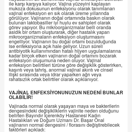
ile karşı karşıya kalıyor. Vajina yüzeyini kaplayan
mukoza dokusunun enfeksiyonu olarak tanımlanan
vajinal enfeksiyon en sık olarak üreme yıllarında
görülüyor. Vajinanın doğal ortamında baskın olarak
bulunan laktobasiller iyi huylu ev sahipleri olarak
görev yapıyor. Bu mikroorganizmalar belli oranda
asidik bir ortam oluşturarak, diğer hastalık yapan
mikroorganizmaların enfeksiyon oluşturmasını
engelliyor. Vajinanın bu doğal ortamı bozulduğunda
ise enfeksiyona açık hale geliyor. Uzun süreli
antibiyotik kullanımından hatalı hijyen uygulamalarına
kadar birçok etken vajinanın doğal ortamını bozarak
enfeksiyon oluşumuna neden oluyor. Vajinal
enfeksiyon belirtileri türüne göre değişiklik gösterirken,
kaşıntı veya tahriş, anormal vajinal akıntı ve cinsel
ilişki sırasında veya idrar yaparken ağrı veya
rahatsızlık ortak belirtiler olarak açıklanıyor.
VAJİNAL ENFEKSİYONUNUZUN NEDENİ BUNLAR
OLABİLİR!
Vajinada normal olarak yaşayan maya ve bakterilerin
dengesindeki değişikliklerin vajinite neden olduğunu
belirten Bayındır İçerenköy Hastanesi Kadın
Hastalıkları ve Doğum Uzmanı Dr. Başar Önal
vajinanın normal dengesini / florasını değiştirebilecek
faktörleri açıkladı: