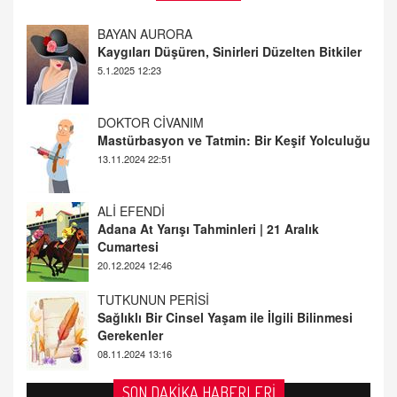
DOKTOR CİVANIM
Mastürbasyon ve Tatmin: Bir Keşif Yolculuğu
13.11.2024 22:51
ALİ EFENDİ
Adana At Yarışı Tahminleri | 21 Aralık
Cumartesi
20.12.2024 12:46
TUTKUNUN PERİSİ
Sağlıklı Bir Cinsel Yaşam ile İlgili Bilinmesi
Gerekenler
08.11.2024 13:16
FARUK ÖNALAN
Tezkere Onaylanmasaydı…
2 Kasım 2021 Salı 00:11
AV. DOĞAN CAN DOĞAN
SON DAKİKA HABERLERİ