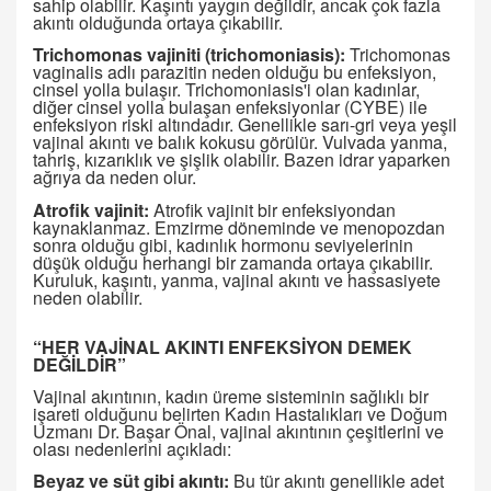
sahip olabilir. Kaşıntı yaygın değildir, ancak çok fazla
akıntı olduğunda ortaya çıkabilir.
Trichomonas vajiniti (trichomoniasis):
Trichomonas
vaginalis adlı parazitin neden olduğu bu enfeksiyon,
cinsel yolla bulaşır. Trichomoniasis'i olan kadınlar,
diğer cinsel yolla bulaşan enfeksiyonlar (CYBE) ile
enfeksiyon riski altındadır. Genellikle sarı-gri veya yeşil
vajinal akıntı ve balık kokusu görülür. Vulvada yanma,
tahriş, kızarıklık ve şişlik olabilir. Bazen idrar yaparken
ağrıya da neden olur.
Atrofik vajinit:
Atrofik vajinit bir enfeksiyondan
kaynaklanmaz. Emzirme döneminde ve menopozdan
sonra olduğu gibi, kadınlık hormonu seviyelerinin
düşük olduğu herhangi bir zamanda ortaya çıkabilir.
Kuruluk, kaşıntı, yanma, vajinal akıntı ve hassasiyete
neden olabilir.
“HER VAJİNAL AKINTI ENFEKSİYON DEMEK
DEĞİLDİR”
Vajinal akıntının, kadın üreme sisteminin sağlıklı bir
işareti olduğunu belirten Kadın Hastalıkları ve Doğum
Uzmanı Dr. Başar Önal, vajinal akıntının çeşitlerini ve
olası nedenlerini açıkladı:
Beyaz ve süt gibi akıntı:
Bu tür akıntı genellikle adet