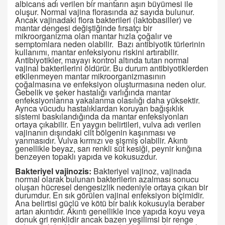
albicans adı verilen bir mantarın aşırı büyümesi ile
oluşur. Normal vajina florasında az sayıda bulunur.
Ancak vajinadaki flora bakterileri (laktobasiller) ve
mantar dengesi değiştiğinde fırsatçı bir
mikroorganizma olan mantar hızla çoğalır ve
semptomlara neden olabilir. Bazı antibiyotik türlerinin
kullanımı, mantar enfeksiyonu riskini artırabilir.
Antibiyotikler, mayayı kontrol altında tutan normal
vajinal bakterilerini öldürür. Bu durum antibiyotiklerden
etkilenmeyen mantar mikroorganizmasının
çoğalmasına ve enfeksiyon oluşturmasına neden olur.
Gebelik ve şeker hastalığı varlığında mantar
enfeksiyonlarına yakalanma olasılığı daha yüksektir.
Ayrıca vücudu hastalıklardan koruyan bağışıklık
sistemi baskılandığında da mantar enfeksiyonları
ortaya çıkabilir. En yaygın belirtileri, vulva adı verilen
vajinanın dışındaki cilt bölgenin kaşınması ve
yanmasıdır. Vulva kırmızı ve şişmiş olabilir. Akıntı
genellikle beyaz, sarı renkli süt kesiği, peynir kırığına
benzeyen topaklı yapıda ve kokusuzdur.
Bakteriyel vajinozis:
Bakteriyel vajinoz, vajinada
normal olarak bulunan bakterilerin azalması sonucu
oluşan hücresel dengesizlik nedeniyle ortaya çıkan bir
durumdur. En sık görülen vajinal enfeksiyon biçimidir.
Ana belirtisi güçlü ve kötü bir balık kokusuyla beraber
artan akıntıdır. Akıntı genellikle ince yapıda koyu veya
donuk gri renklidir ancak bazen yeşilimsi bir renge