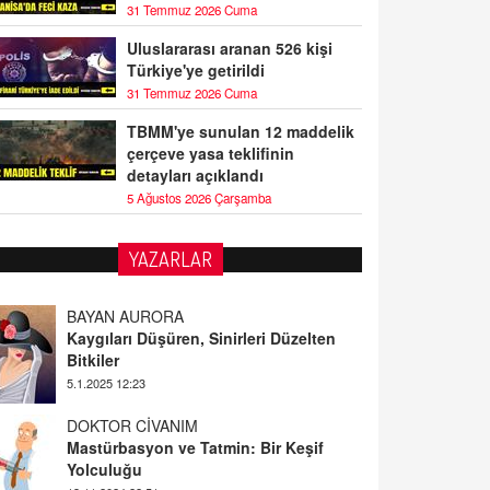
31 Temmuz 2026 Cuma
Uluslararası aranan 526 kişi
Türkiye'ye getirildi
31 Temmuz 2026 Cuma
TBMM'ye sunulan 12 maddelik
çerçeve yasa teklifinin
detayları açıklandı
5 Ağustos 2026 Çarşamba
YAZARLAR
DOKTOR CİVANIM
Mastürbasyon ve Tatmin: Bir Keşif
Yolculuğu
13.11.2024 22:51
ALİ EFENDİ
Adana At Yarışı Tahminleri | 21 Aralık
Cumartesi