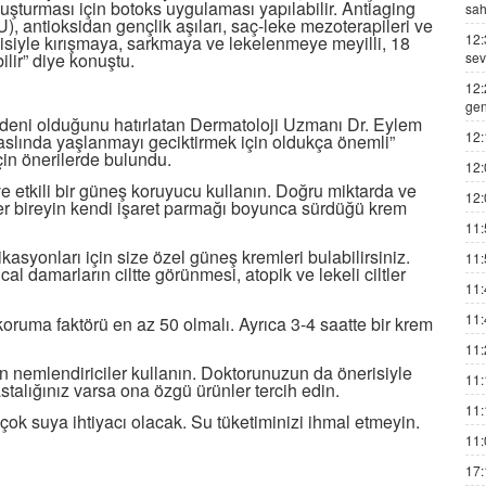
oluşturması için botoks uygulaması yapılabilir. Antiaging
sah
), antioksidan gençlik aşıları, saç-leke mezoterapileri ve
12:
siyle kırışmaya, sarkmaya ve lekelenmeye meyilli, 18
sev
ilir” diye konuştu.
12:
gen
edeni olduğunu hatırlatan Dermatoloji Uzmanı Dr. Eylem
12:
slında yaşlanmayı geciktirmek için oldukça önemli”
çin önerilerde bulundu.
12:
ve etkili bir güneş koruyucu kullanın. Doğru miktarda ve
12:
er bireyin kendi işaret parmağı boyunca sürdüğü krem
11:
ikasyonları için size özel güneş kremleri bulabilirsiniz.
11:
al damarların ciltte görünmesi, atopik ve lekeli ciltler
11:
11:
oruma faktörü en az 50 olmalı. Ayrıca 3-4 saatte bir krem
11:
n nemlendiriciler kullanın. Doktorunuzun da önerisiyle
11:
stalığınız varsa ona özgü ürünler tercih edin.
11:
a çok suya ihtiyacı olacak. Su tüketiminizi ihmal etmeyin.
11:
17: