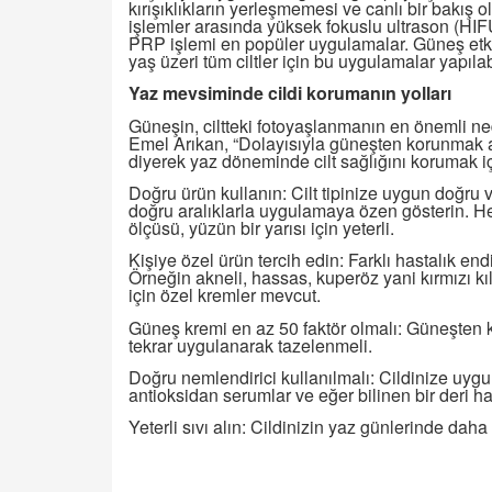
kırışıklıkların yerleşmemesi ve canlı bir bakış 
işlemler arasında yüksek fokuslu ultrason (HIFU
PRP işlemi en popüler uygulamalar. Güneş etki
yaş üzeri tüm ciltler için bu uygulamalar yapılab
Yaz mevsiminde cildi korumanın yolları
Güneşin, ciltteki fotoyaşlanmanın en önemli n
Emel Arıkan, “Dolayısıyla güneşten korunmak a
diyerek yaz döneminde cilt sağlığını korumak i
Doğru ürün kullanın: Cilt tipinize uygun doğru 
doğru aralıklarla uygulamaya özen gösterin. H
ölçüsü, yüzün bir yarısı için yeterli.
Kişiye özel ürün tercih edin: Farklı hastalık end
Örneğin akneli, hassas, kuperöz yani kırmızı kılc
için özel kremler mevcut.
Güneş kremi en az 50 faktör olmalı: Güneşten k
tekrar uygulanarak tazelenmeli.
Doğru nemlendirici kullanılmalı: Cildinize uygu
antioksidan serumlar ve eğer bilinen bir deri ha
Yeterli sıvı alın: Cildinizin yaz günlerinde dah