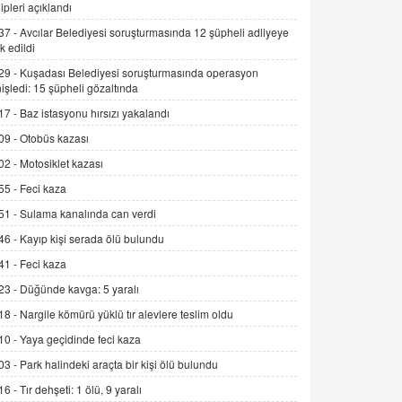
ipleri açıklandı
Trump Keşke Adana'yı da Ziyaret Etse...
06.07.2026 13:00
37 -
Avcılar Belediyesi soruşturmasında 12 şüpheli adliyeye
k edildi
29 -
Kuşadası Belediyesi soruşturmasında operasyon
ADEM AKÖL
işledi: 15 şüpheli gözaltında
Esed Destekçilerinin Yüzüne Vurulan
17 -
Baz istasyonu hırsızı yakalandı
Şamar: Sednaya
09 -
Otobüs kazası
11.12.2024 12:30
02 -
Motosiklet kazası
DR. EKREM ASLAN
55 -
Feci kaza
Gerçek Ne, Algı Ne? "Beraber
Yürüyoruz" Cümlesinin Peşinden
51 -
Sulama kanalında can verdi
19.07.2025 12:45
46 -
Kayıp kişi serada ölü bulundu
GÖNÜL MENEKŞE
41 -
Feci kaza
Şifacının Yolu
23 -
Düğünde kavga: 5 yaralı
04.11.2025 12:56
18 -
Nargile kömürü yüklü tır alevlere teslim oldu
10 -
Yaya geçidinde feci kaza
AV. RÜMEYSA ÖZKALE
03 -
Park halindeki araçta bir kişi ölü bulundu
Kira Uyuşmazlıklarında Dava Açmadan
Önce Arabulucuya Başvuru Şartı
16 -
Tır dehşeti: 1 ölü, 9 yaralı