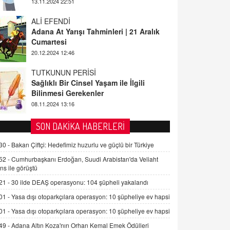
20.12.2024 12:46
TUTKUNUN PERİSİ
Sağlıklı Bir Cinsel Yaşam ile İlgili
Bilinmesi Gerekenler
08.11.2024 13:16
FARUK ÖNALAN
Tezkere Onaylanmasaydı…
2 Kasım 2021 Salı 00:11
AV. DOĞAN CAN DOĞAN
SON DAKİKA HABERLERİ
Kişisel verilerin korunması ve dijital
hukukun gelişimi
30 -
Bakan Çiftçi: Hedefimiz huzurlu ve güçlü bir Türkiye
15.09.2025 16:17
52 -
Cumhurbaşkanı Erdoğan, Suudi Arabistan'da Veliaht
ns ile görüştü
SEHER EREK
21 -
30 ilde DEAŞ operasyonu: 104 şüpheli yakalandı
Kış Ayları Geldi, Hangi Önlemler
Alınmalı?
01 -
Yasa dışı otoparkçılara operasyon: 10 şüpheliye ev hapsi
9.12.2025 10:11
01 -
Yasa dışı otoparkçılara operasyon: 10 şüpheliye ev hapsi
49 -
Adana Altın Koza'nın Orhan Kemal Emek Ödülleri
İNCİ GÜL AKÖL