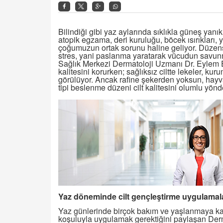
Bilindiği gibi yaz aylarında sıklıkla güneş yanıkla
atopik egzama, deri kuruluğu, böcek ısırıkları, y
çoğumuzun ortak sorunu haline geliyor. Düzensi
stres, yani paslanma yaratarak vücudun sav
Sağlık Merkezi Dermatoloji Uzmanı Dr. Eylem E
kalitesini korurken; sağlıksız ciltte lekeler, kur
görülüyor. Ancak rafine şekerden yoksun, hayvan
tipi beslenme düzeni cilt kalitesini olumlu yönd
Yaz döneminde cilt gençleştirme uygulamala
Yaz günlerinde birçok bakım ve yaşlanmaya ka
koşuluyla uygulamak gerektiğini paylaşan Der