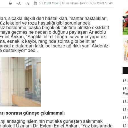
+
5.7.2023 13:48 | Güncelleme Tarihi: 05.07.2023 13:48
-
rı, sıcakla ilişkili deri hastalıkları, mantar hastalıkları,
üz lekeleri ve roza hastalığı gibi sorunlar pek
z beslenme, başka birçok ek faktörle birlikte oksidatif
unmaya geçmesine neden olduğunu paylaşan Anadolu
mel Arıkan, “Sağlıklı bir cilt doğru savunma yaparak
uma, esneklik kaybı, renginde solma gibi belirtiler
sal gıdalardan fakir, bol sebze ağırlıklı yani Akdeniz
e destekliyor” dedi.
16:
15:
Pre
13:
13:
rı sonrası güneşe çıkılmamalı
13:
rşı antiaging işleminin mutlaka güneşten sakınmak
matoloji Uzmanı Dr. Eylem Emel Arıkan, “Yaz başlarında
12: