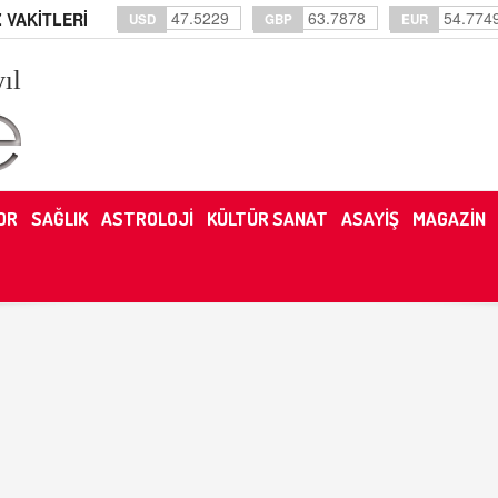
47.5229
63.7878
54.774
 VAKİTLERİ
USD
GBP
EUR
yıl
OR
SAĞLIK
ASTROLOJİ
KÜLTÜR SANAT
ASAYİŞ
MAGAZİN