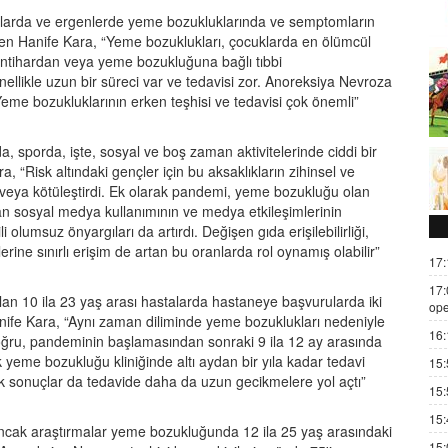
klarda ve ergenlerde yeme bozukluklarında ve semptomların
isyen Hanife Kara, “Yeme bozuklukları, çocuklarda en ölümcül
ri intihardan veya yeme bozukluğuna bağlı tıbbi
llikle uzun bir süreci var ve tedavisi zor. Anoreksiya Nevroza
. Yeme bozukluklarının erken teşhisi ve tedavisi çok önemli”
, sporda, işte, sosyal ve boş zaman aktivitelerinde ciddi bir
 “Risk altındaki gençler için bu aksaklıkların zihinsel ve
edi veya kötüleştirdi. Ek olarak pandemi, yeme bozukluğu olan
an sosyal medya kullanımının ve medya etkileşimlerinin
 olumsuz önyargıları da artırdı. Değişen gıda erişilebilirliği,
rine sınırlı erişim de artan bu oranlarda rol oynamış olabilir”
17:
17:
an 10 ila 23 yaş arası hastalarda hastaneye başvurularda iki
ope
anife Kara, “Aynı zaman diliminde yeme bozuklukları nedeniyle
16:
ğru, pandeminin başlamasından sonraki 9 ila 12 ay arasında
yeme bozukluğu kliniğinde altı aydan bir yıla kadar tedavi
15:
 sonuçlar da tedavide daha da uzun gecikmelere yol açtı”
15:
15:
 ancak araştırmalar yeme bozukluğunda 12 ila 25 yaş arasındaki
15: