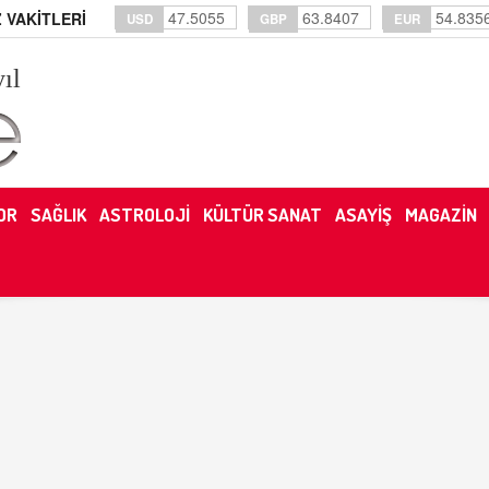
47.5055
63.8407
54.835
 VAKİTLERİ
USD
GBP
EUR
yıl
OR
SAĞLIK
ASTROLOJİ
KÜLTÜR SANAT
ASAYİŞ
MAGAZİN