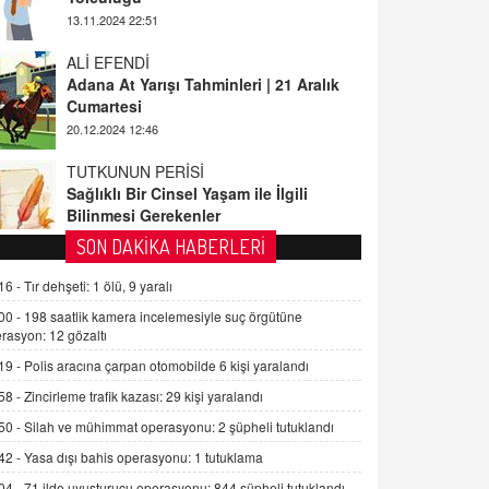
ALİ EFENDİ
Adana At Yarışı Tahminleri | 21 Aralık
Cumartesi
20.12.2024 12:46
TUTKUNUN PERİSİ
Sağlıklı Bir Cinsel Yaşam ile İlgili
Bilinmesi Gerekenler
08.11.2024 13:16
FARUK ÖNALAN
SON DAKİKA HABERLERİ
Tezkere Onaylanmasaydı…
16 -
Tır dehşeti: 1 ölü, 9 yaralı
2 Kasım 2021 Salı 00:11
00 -
198 saatlik kamera incelemesiyle suç örgütüne
rasyon: 12 gözaltı
AV. DOĞAN CAN DOĞAN
19 -
Polis aracına çarpan otomobilde 6 kişi yaralandı
Kişisel verilerin korunması ve dijital
hukukun gelişimi
58 -
Zincirleme trafik kazası: 29 kişi yaralandı
15.09.2025 16:17
50 -
Silah ve mühimmat operasyonu: 2 şüpheli tutuklandı
42 -
Yasa dışı bahis operasyonu: 1 tutuklama
SEHER EREK
Kış Ayları Geldi, Hangi Önlemler
04 -
71 ilde uyuşturucu operasyonu: 844 şüpheli tutuklandı