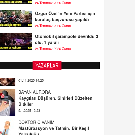
24 Temmuz 2026 Cuma
Özgür Özel'in Yeni Partisi için
kuruluş başvurusu yapıldı
24 Temmuz 2026 Cuma
Otomobil şarampole devrildi: 3
ölü, 1 yaralı
24 Temmuz 2026 Cuma
YAZARLAR
BAYAN AURORA
Kaygıları Düşüren, Sinirleri Düzelten
Bitkiler
5.1.2025 12:23
DOKTOR CİVANIM
Mastürbasyon ve Tatmin: Bir Keşif
Yolculuğu
13.11.2024 22:51