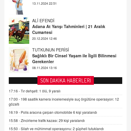
Cumartesi
20.12.2024 12:46
TUTKUNUN PERİSİ
Sağlıklı Bir Cinsel Yaşam ile İlgili Bilinmesi
Gerekenler
08.11.2024 13:16
FARUK ÖNALAN
Tezkere Onaylanmasaydı…
2 Kasım 2021 Salı 00:11
AV. DOĞAN CAN DOĞAN
SON DAKİKA HABERLERİ
Kişisel verilerin korunması ve dijital hukukun
gelişimi
17:16 -
Tır dehşeti: 1 ölü, 9 yaralı
15.09.2025 16:17
17:00 -
198 saatlik kamera incelemesiyle suç örgütüne operasyon: 12
gözaltı
SEHER EREK
16:19 -
Polis aracına çarpan otomobilde 6 kişi yaralandı
Kış Ayları Geldi, Hangi Önlemler Alınmalı?
15:58 -
Zincirleme trafik kazası: 29 kişi yaralandı
9.12.2025 10:11
15:50 -
Silah ve mühimmat operasyonu: 2 şüpheli tutuklandı