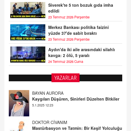
Siverek'te 5 ton bozuk gıda imha
edildi
23 Temmuz 2026 Perşembe
Merkez Bankası politika faizini
yüzde 37'de sabit bıraktı
23 Temmuz 2026 Perşembe
Aydın'da iki aile arasındaki silahlı
kavga: 2 ölü, 5 yaralı
24 Temmuz 2026 Cuma
YAZARLAR
DOKTOR CİVANIM
Mastürbasyon ve Tatmin: Bir Keşif Yolculuğu
13.11.2024 22:51
ALİ EFENDİ
Adana At Yarışı Tahminleri | 21 Aralık