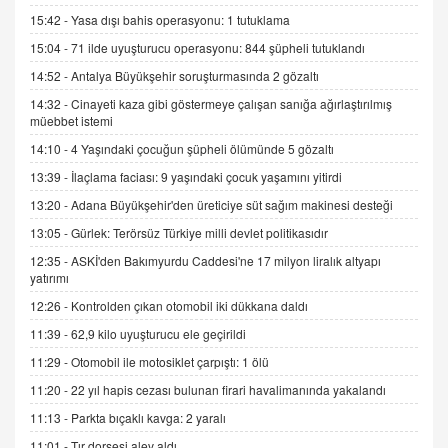
15:42 -
Yasa dışı bahis operasyonu: 1 tutuklama
İNCİ GÜL AKÖL
Trump Keşke Adana'yı da Ziyaret Etse...
15:04 -
71 ilde uyuşturucu operasyonu: 844 şüpheli tutuklandı
06.07.2026 13:00
14:52 -
Antalya Büyükşehir soruşturmasında 2 gözaltı
14:32 -
Cinayeti kaza gibi göstermeye çalışan sanığa ağırlaştırılmış
müebbet istemi
ADEM AKÖL
Esed Destekçilerinin Yüzüne Vurulan Şamar:
14:10 -
4 Yaşındaki çocuğun şüpheli ölümünde 5 gözaltı
Sednaya
13:39 -
İlaçlama faciası: 9 yaşındaki çocuk yaşamını yitirdi
11.12.2024 12:30
13:20 -
Adana Büyükşehir'den üreticiye süt sağım makinesi desteği
DR. EKREM ASLAN
13:05 -
Gürlek: Terörsüz Türkiye milli devlet politikasıdır
Gerçek Ne, Algı Ne? "Beraber Yürüyoruz"
12:35 -
ASKİ'den Bakımyurdu Caddesi'ne 17 milyon liralık altyapı
Cümlesinin Peşinden
yatırımı
19.07.2025 12:45
12:26 -
Kontrolden çıkan otomobil iki dükkana daldı
GÖNÜL MENEKŞE
11:39 -
62,9 kilo uyuşturucu ele geçirildi
Şifacının Yolu
11:29 -
Otomobil ile motosiklet çarpıştı: 1 ölü
04.11.2025 12:56
11:20 -
22 yıl hapis cezası bulunan firari havalimanında yakalandı
11:13 -
Parkta bıçaklı kavga: 2 yaralı
AV. RÜMEYSA ÖZKALE
Kira Uyuşmazlıklarında Dava Açmadan Önce
11:01 -
Tır dorsesi alev aldı