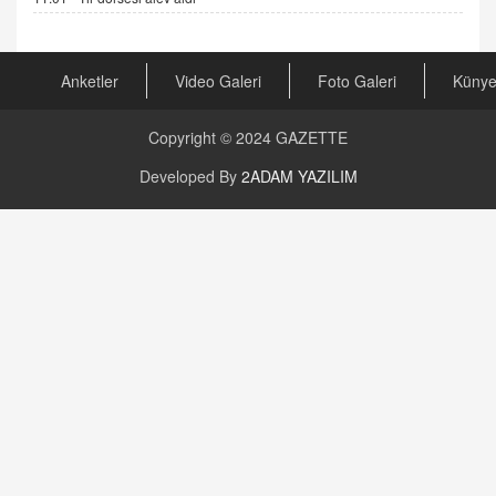
Arabulucuya Başvuru Şartı
23.09.2023 16:30
Anketler
Video Galeri
Foto Galeri
Küny
CAN UĞURATEŞ
Değişen yapısıyla Suriye
16.12.2024 14:16
Copyright © 2024
GAZETTE
Developed By
2ADAM YAZILIM
GÜNLÜK BURÇ YORUMU
Günlük Burç Yorumu | 22 Kasım 2024: Koç,
Boğa, İkizler ve Daha Fazlası!
20.11.2024 17:44
PEARL SİRİUS
Mars 4 Kasım’da Aslan Burcuna Geçiyor
01.11.2025 14:25
BAYAN AURORA
Kaygıları Düşüren, Sinirleri Düzelten Bitkiler
5.1.2025 12:23