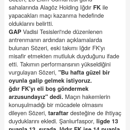
sahalarında Alagöz Holding Iğdır
FK
ile
yapacakları maçı kazanma hedefinde
olduklarını belirtti.
GAP
Vadisi Tesisleri'nde düzenlenen
antrenmanın ardından açıklamalarda
bulunan Sözeri, eski takımı Iğdır FK'yı
misafir etmekten mutluluk duyduğunu ifade
etti. Takımın performansının yükseldiğini
vurgulayan Sözeri,
"Bu hafta güzel bir
oyunla galip gelmek istiyoruz.
ğdır FK'yı eli boş göndermek
arzusundayız" dedi.
Maçın hakemlerin
konuşulmadığı bir mücadele olmasını
dileyen Sözeri,
taraftar
desteğine de ihtiyaç
duyduklarını ekledi. Şanlıurfaspor,
ligde 13
puanla 13. sırada, Iğdır FK ise 14 puanla