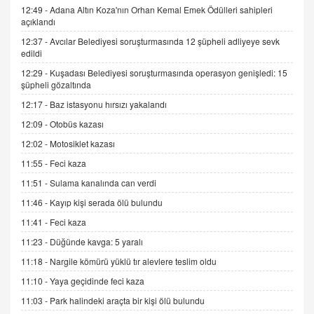
12:49 -
Adana Altın Koza'nın Orhan Kemal Emek Ödülleri sahipleri
İNCİ GÜL AKÖL
açıklandı
Trump Keşke Adana'yı da Ziyaret Etse...
06.07.2026 13:00
12:37 -
Avcılar Belediyesi soruşturmasında 12 şüpheli adliyeye sevk
edildi
12:29 -
Kuşadası Belediyesi soruşturmasında operasyon genişledi: 15
ADEM AKÖL
şüpheli gözaltında
Esed Destekçilerinin Yüzüne Vurulan Şamar:
12:17 -
Baz istasyonu hırsızı yakalandı
Sednaya
12:09 -
Otobüs kazası
11.12.2024 12:30
12:02 -
Motosiklet kazası
DR. EKREM ASLAN
11:55 -
Feci kaza
Gerçek Ne, Algı Ne? "Beraber Yürüyoruz"
Cümlesinin Peşinden
11:51 -
Sulama kanalında can verdi
19.07.2025 12:45
11:46 -
Kayıp kişi serada ölü bulundu
GÖNÜL MENEKŞE
11:41 -
Feci kaza
Şifacının Yolu
11:23 -
Düğünde kavga: 5 yaralı
04.11.2025 12:56
11:18 -
Nargile kömürü yüklü tır alevlere teslim oldu
11:10 -
Yaya geçidinde feci kaza
AV. RÜMEYSA ÖZKALE
11:03 -
Park halindeki araçta bir kişi ölü bulundu
Kira Uyuşmazlıklarında Dava Açmadan Önce