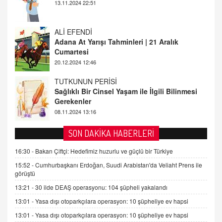
Cumartesi
20.12.2024 12:46
TUTKUNUN PERİSİ
Sağlıklı Bir Cinsel Yaşam ile İlgili Bilinmesi
Gerekenler
08.11.2024 13:16
FARUK ÖNALAN
Tezkere Onaylanmasaydı…
2 Kasım 2021 Salı 00:11
AV. DOĞAN CAN DOĞAN
SON DAKİKA HABERLERİ
Kişisel verilerin korunması ve dijital hukukun
gelişimi
16:30 -
Bakan Çiftçi: Hedefimiz huzurlu ve güçlü bir Türkiye
15.09.2025 16:17
15:52 -
Cumhurbaşkanı Erdoğan, Suudi Arabistan'da Veliaht Prens ile
görüştü
SEHER EREK
13:21 -
30 ilde DEAŞ operasyonu: 104 şüpheli yakalandı
Kış Ayları Geldi, Hangi Önlemler Alınmalı?
13:01 -
Yasa dışı otoparkçılara operasyon: 10 şüpheliye ev hapsi
9.12.2025 10:11
13:01 -
Yasa dışı otoparkçılara operasyon: 10 şüpheliye ev hapsi