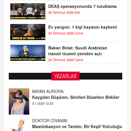
DEAŞ operasyonunda 7 tutuklama
28 Temmuz 2026 Salı
Ev yangını: 1 kişi hayatını kaybetti
24 Temmuz 2026 Cuma
Bakan Bolat: Suudi Arabistan
transit ticareti yeniden açtı
24 Temmuz 2026 Cuma
YAZARLAR
DOKTOR CİVANIM
Mastürbasyon ve Tatmin: Bir Keşif Yolculuğu
13.11.2024 22:51
ALİ EFENDİ
Adana At Yarışı Tahminleri | 21 Aralık